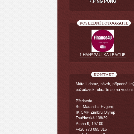
7.PING PONG
POSLEDNÍ FOTOGRAFIE
1.HANSPAULKA LEAGUE
KONTAKT
Máte-li dotaz, návrh, případně jin
požadavek, obraťte se na vedení:
Předseda
Bc. Marandici Evgenij
IK ČMP Zimbru Olymp
Toužimská 108/39,
Praha 9, 197 00
+420 773 095 315