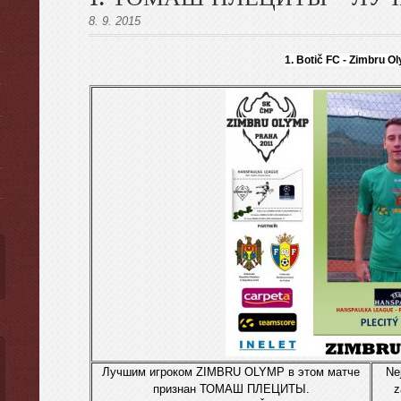
8. 9. 2015
1. Botič FC -
Zimbru O
ы
Лучшим игрокoм ZIMBRU OLYMP в этом матче
Ne
признан ТОМАШ ПЛЕЦИТЫ.
z