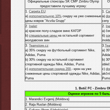
Официальные спонсоры SK ČMP Zimbru Olymp
O
предоставили лучшему игроку:
1.
Carpeta EU
:
1.
Ca
а)
дополнительную 10%
скидку на уже сниженные
а)
do
цены ковров "Acvila Grupp"
ceny 
2.
Inelet
:
2.
Ine
а) красное полу-сладкое вино КАГОР
а) če
b)
специальные цены
на остальной сортимент
б)
sp
молдавских вин
mold
3.
Teamstore.cz
:
3.
Tea
а) 35% скидку на футбольный сортимент Nike,
а) 35
Adidas, Puma
Adid
b) 30% скидку на остальной сортимент
b) 30
спортивной одежды Nike, Adidas, Puma
obleč
c)
дополнительная скидка 200
,- крон на уже
c)
do
сниженные цены спортивной одежды Nike, Adidas,
akční
Puma
Pum
1. Botič FC - Zimbru O
Оценки игроков по 5 бал
1. Marandici Evgenij (Moldova)
2. Raţa Ruslan (Moldova)
3. Gafurov Ilhom (Uzbekistán)