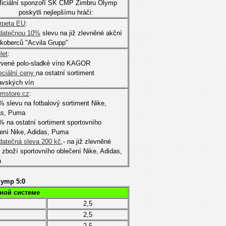
ficiální sponzoří SK ČMP Zimbru Olymp
poskytli nejlepšímu hráči:
rpeta EU
:
datečnou 10%
slevu na již zlevněné akční
koberců "Acvila Grupp"
let
:
rvené polo-sladké víno KAGOR
eciální ceny
na ostatní sortiment
avských vín
mstore.cz
:
% slevu na fotbalový sortiment Nike,
as, Puma
% na ostatní sortiment sportovního
ení Nike, Adidas, Puma
datečná sleva 200 kč
,- na již zlevněné
 zboží sportovního oblečení Nike, Adidas,
a
lymp 5:0
ьной системе
2,5
2,5
2,5