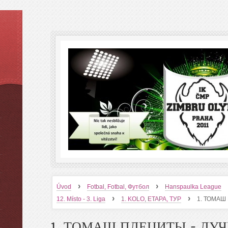
›
›
Úvod
Fotbal, Fotbal, Футбол
Hanspaulka League
›
›
12. Místo - 3. Liga
1. KOLO, ETAPA, ТУР
1. ТОМАШ
1. ТОМАШ ПЛЕЦИТЫ - ЛУ