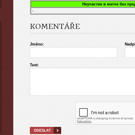
Неучастие в матче без пр
-
KOMENTÁŘE
Jméno:
Nadpi
Text: