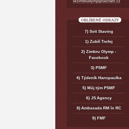
skzimbruolymp@seznam.cz
OBLÍBENÉ ODKAZY
7) Svit Staving
1) Zubří Trofej
2) Zimbru Olymp -
Facebook
3) PSMF
4) Týdeník Hanspaulka
5) Můj tým PSMF
6) JS Agency
8) Ambasada RM în RC
9) FMF