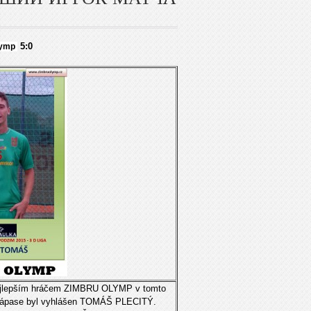
5:0
lymp
jlepším hráčem ZIMBRU OLYMP v tomto
ápase byl vyhlášen TOMÁŠ PLECITÝ.