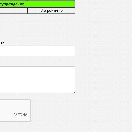
едупреждения
-3
в рейтинге
s: