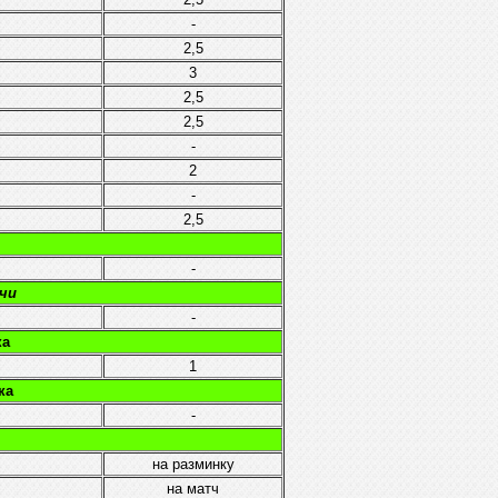
-
2,5
3
2,5
2,5
-
2
-
2,5
-
чи
-
ка
1
ка
-
на разминку
на матч