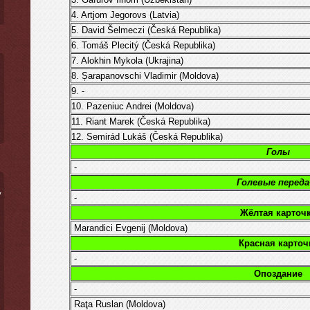
4. Artjom Jegorovs (Latvia)
5. David Šelmeczi (Česká Republika)
6. Tomáš Plecitý (
Česká Republika
)
7. Alokhin Mykola (Ukrajina)
8. Șarapanovschi Vladimir (Moldova)
9. -
10. Pazeniuc Andrei (Moldova)
11. Riant Marek
(
Česká Republika
)
12. Semirád Lukáš (
Česká Republika
)
Голы
-
Голевые переда
ý
-
Жёлтая карточ
Marandici Evgenij (Moldova)
Красная карточ
-
Опоздание
-
Raţa Ruslan (Moldova)