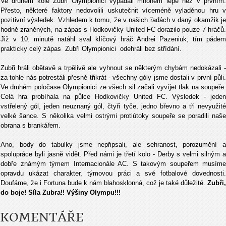
Ve druhém kole Zubři Olympionici vypadali mnohem lépe než v prvním.
Přesto, některé faktory nedovolili uskutečnit víceméně vyladěnou hru v
pozitivní výsledek. Vzhledem k tomu, že v našich řadách v daný okamžik je
hodně zraněných, na zápas s Hodkovičky United FC dorazilo pouze 7 hráčů.
Již v 10. minutě natáhl sval klíčový hráč Andrei Pazeniuk, tím pádem
prakticky celý zápas Zubři Olympionici odehráli bez střídání.
Zubři hráli obětavě a trpělivě ale vyhnout se některým chybám nedokázali -
za tohle nás potrestáli přesně třikrát - všechny góly jsme dostali v první půli.
Ve druhém poločase Olympionici ze všech sil začali vyvíjet tlak na soupeře.
Celá hra probíhala na půlce Hodkovičky United FC. Výsledek - jeden
vstřelený gól, jeden neuznaný gól, čtyři tyče, jedno břevno a tři nevyužité
velké šance. S několika velmi ostrými protiútoky soupeře se poradili naše
obrana s brankářem.
Ano, body do tabulky jsme nepřipsali, ale sehranost, porozumění a
spolupráce byli jasně vidět. Před námi je třetí kolo - Derby s velmi silným a
dobře známým týmem Internacionále AC. S takovým soupeřem musíme
opravdu ukázat charakter, týmovou práci a své fotbalové dovednosti.
Doufáme, že i Fortuna bude k nám blahosklonná, což je také důležité.
Zubři,
do boje! Síla Zubra!! Výšiny Olympu!!!
KOMENTÁŘE