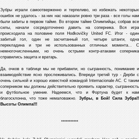
Зубры играли самоотверженно и терпеливо, но избежать некоторых
ошибок не удалось - за них нас наказали ровно три раза - все голы нам
были забиты в первом тайме. Во втором тайме Олимпийцы, собрав все
силы, начали сосредоточенно давить на соперника. Вся игра
происходила на половине поля Hodkovičky United FC. Итог - один
забитый гол, один не засчитанный гол, четыре штанги, одна
перекладина и три не использованных отличных момента... С
немногочисленными, но очень острыми контр-атаками соперника
справились защита и вратарь.
Да, очков в таблице мы не прибавили, но сыгранность, понимание и
взаимодействие ясно прослеживались. Впереди третий тур - Дерби с
очень сильной и хорошо известной командой Internacionale AC. С таким
соперником мы должны действительно проявить характер, сыгранность
и футбольное умение. Надеемся, что и Фортуна будет к нам
благосклонна, что тоже немаловажно.
Зубры, в Бой! Сила Зубра!!
Высоты Олимпа!!!
***********