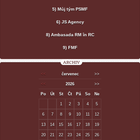
5) Můj tým PSMF
6) JS Agency
8) Ambasada RM în RC
9) FMF
ARCHIV
<<
červenec
>>
<<
2026
>>
Po
Út
St
Čt
Pá
So
Ne
1
2
3
4
5
6
7
8
9
10
11
12
13
14
15
16
17
18
19
20
21
22
23
24
25
26