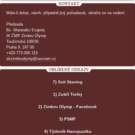
KONTAKT
Máte-li dotaz, návrh, případně jiný požadavek, obraťte se na vedení:
Předseda
Bc. Marandici Evgenij
IK ČMP Zimbru Olymp
Toužimská 108/39,
Praha 9, 197 00
+420 773 095 315
skzimbruolymp@seznam.cz
OBLÍBENÉ ODKAZY
7) Svit Staving
1) Zubří Trofej
2) Zimbru Olymp - Facebook
3) PSMF
4) Týdeník Hanspaulka