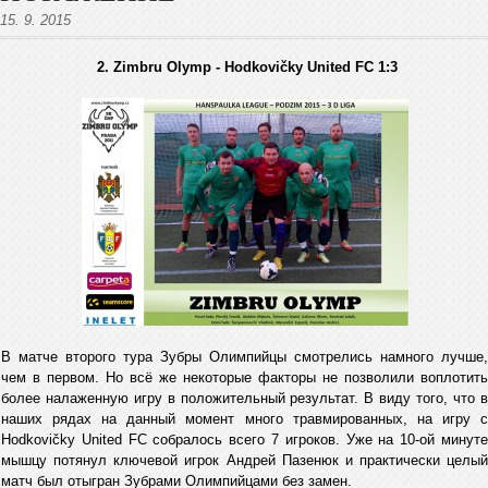
15. 9. 2015
2. Zimbru Olymp - Hodkovičky United FC 1:3
В матче второго тура Зубры Олимпийцы смотрелись намного лучше,
чем в первом. Но всё же некоторые факторы не позволили воплотить
более налаженную игру в положительный результат. В виду того, что в
наших рядах на данный момент много травмированных, на игру с
Hodkovičky United FC собралось всего 7 игроков. Уже на 10-ой минуте
мышцу потянул ключевой игрок Андрей Пазенюк и практически целый
матч был отыгран Зубрами Олимпийцами без замен.