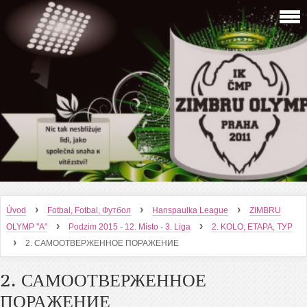
›
›
›
Úvod
Fotbal, Fotbal, Футбол
Hanspaulka League
ZIMBRU
›
›
OLYMP "A"
Podzim 2015 - 12. Místo - 3. Liga
2. KOLO, ETAPA, ТУР
›
2. САМООТВЕРЖЕННОЕ ПОРАЖЕНИЕ
2. САМООТВЕРЖЕННОЕ
ПОРАЖЕНИЕ