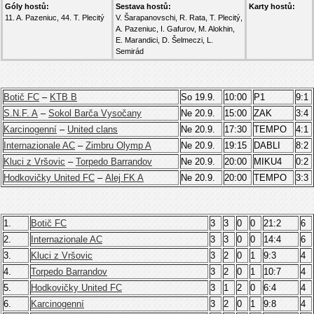
Góly hostů:
Sestava hostů:
Karty hostů:
11. A. Pazeniuc, 44. T. Plecitý
V. Šarapanovschi, R. Rata, T. Plecitý,
A. Pazeniuc, I. Gafurov, M. Alokhin,
E. Marandici, D. Šelmeczi, L.
Semirád
Botič FC
–
KTB B
So 19.9.
10:00
P1
9:1
S.N.F. A
–
Sokol Barča Vysočany
Ne 20.9.
15:00
ZAK
3:4
Karcinogenní
–
United clans
Ne 20.9.
17:30
TEMPO
4:1
Internazionale AC
–
Zimbru Olymp A
Ne 20.9.
19:15
DABLI
8:2
Kluci z Vršovic
–
Torpedo Barrandov
Ne 20.9.
20:00
MIKU4
0:2
Hodkovičky United FC
–
Alej FK A
Ne 20.9.
20:00
TEMPO
3:3
1.
Botič FC
3
3
0
0
21:2
6
2.
Internazionale AC
3
3
0
0
14:4
6
3.
Kluci z Vršovic
3
2
0
1
9:3
4
4.
Torpedo Barrandov
3
2
0
1
10:7
4
5.
Hodkovičky United FC
3
1
2
0
6:4
4
6.
Karcinogenní
3
2
0
1
9:8
4