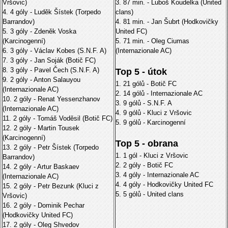
Vršovic)
3. 87 min. - Luboš Koudelka (United
4. 4 góly - Luděk Šístek (Torpedo
clans)
Barrandov)
4. 81 min. - Jan Šubrt (Hodkovičky
5. 3 góly - Zdeněk Voska
United FC)
(Karcinogenní)
5. 71 min. - Oleg Ciumas
6. 3 góly - Václav Kobes (S.N.F. A)
(Internazionale AC)
7. 3 góly - Jan Soják (Botič FC)
8. 3 góly - Pavel Čech (S.N.F. A)
Top 5 - útok
9. 2 góly - Anton Salauyou
1. 21 gólů - Botič FC
(Internazionale AC)
2. 14 gólů - Internazionale AC
10. 2 góly - Renat Yessenzhanov
3. 9 gólů - S.N.F. A
(Internazionale AC)
4. 9 gólů - Kluci z Vršovic
11. 2 góly - Tomáš Voděsil (Botič FC)
5. 9 gólů - Karcinogenní
12. 2 góly - Martin Tousek
(Karcinogenní)
Top 5 - obrana
13. 2 góly - Petr Šístek (Torpedo
1. 1 gól - Kluci z Vršovic
Barrandov)
2. 2 góly - Botič FC
14. 2 góly - Artur Baskaev
3. 4 góly - Internazionale AC
(Internazionale AC)
4. 4 góly - Hodkovičky United FC
15. 2 góly - Petr Bezunk (Kluci z
5. 5 gólů - United clans
Vršovic)
16. 2 góly - Dominik Pechar
(Hodkovičky United FC)
17. 2 góly - Oleg Shvedov