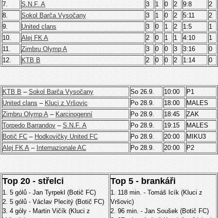
7.
S.N.F. A
3
1
0
2
9:8
2
8.
Sokol Barča Vysočany
3
1
0
2
5:11
2
9.
United clans
3
0
1
2
1:5
1
10.
Alej FK A
2
0
1
1
4:10
1
11.
Zimbru Olymp A
3
0
0
3
3:16
0
12.
KTB B
2
0
0
2
1:14
0
KTB B
–
Sokol Barča Vysočany
So 26.9.
10:00
P1
United clans
–
Kluci z Vršovic
Po 28.9.
18:00
MALES
Zimbru Olymp A
–
Karcinogenní
Po 28.9.
18:45
ZAK
Torpedo Barrandov
–
S.N.F. A
Po 28.9.
19:15
MALES
Botič FC
–
Hodkovičky United FC
Po 28.9.
20:00
MIKU3
Alej FK A
–
Internazionale AC
Po 28.9.
20:00
P2
Top 20 - střelci
Top 5 - brankáři
1. 5 gólů - Jan Tyrpekl (Botič FC)
1. 118 min. - Tomáš Icík (Kluci z
2. 5 gólů - Václav Plecitý (Botič FC)
Vršovic)
3. 4 góly - Martin Vičík (Kluci z
2. 96 min. - Jan Soušek (Botič FC)