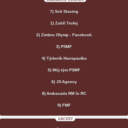
7) Svit Staving
1) Zubří Trofej
2) Zimbru Olymp - Facebook
3) PSMF
4) Týdeník Hanspaulka
5) Můj tým PSMF
6) JS Agency
8) Ambasada RM în RC
9) FMF
ARCHIV