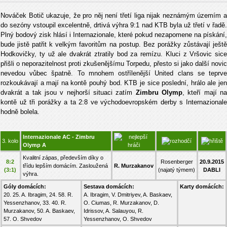
Nováček Botič ukazuje, že pro něj není třetí liga nijak neznámým územím a
do sezóny vstoupil excelentně, drtivá výhra 9:1 nad KTB byla už třetí v řadě.
Plný bodový zisk hlásí i Internazionale, které pokud nezapomene na pískání,
bude jistě patřit k velkým favoritům na postup. Bez porážky zůstávají ještě
Hodkovičky, ty už ale dvakrát ztratily bod za remízu. Kluci z Vršovic sice
přišli o neporazitelnost proti zkušenějšímu Torpedu, přesto si jako další novic
nevedou vůbec špatně. To mnohem ostřílenější United clans se teprve
rozkoukávají a mají na kontě pouhý bod. KTB je sice poslední, hrálo ale jen
dvakrát a tak jsou v nejhorší situaci zatím
Zimbru Olymp
, kteří mají n
kontě už tři porážky a ta 2:8 ve východoevropském derby s Internazionale
hodně bolela.
Internazionale AC - Zimbru
3. kolo
Olymp A
Kvalitní zápas, především díky o
8:2
Rosenberger
20.9.2015
třídu lepším domácím. Zasloužená
R. Murzakanov
(3:1)
(najatý týmem)
DABLI
výhra.
Góly domácích:
Sestava domácích:
Karty domácích:
20. 25. A. Ibragim, 24. 58. R.
A. Ibragim, V. Dmitriyev, A. Baskaev,
Yessenzhanov, 33. 40. R.
O. Ciumas, R. Murzakanov, D.
Murzakanov, 50. A. Baskaev,
Idrissov, A. Salauyou, R.
57. O. Shvedov
Yessenzhanov, O. Shvedov