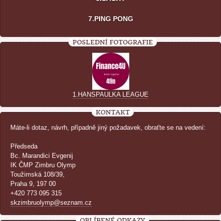
7.PING PONG
POSLEDNÍ FOTOGRAFIE
1.HANSPAULKA LEAGUE
KONTAKT
Máte-li dotaz, návrh, případně jiný požadavek, obraťte se na vedení:
Předseda
Bc. Marandici Evgenij
IK ČMP Zimbru Olymp
Toužimská 108/39,
Praha 9, 197 00
+420 773 095 315
skzimbruolymp@seznam.cz
OBLÍBENÉ ODKAZY