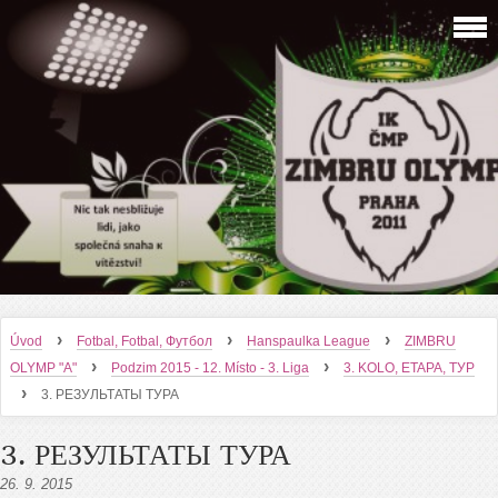
›
›
›
Úvod
Fotbal, Fotbal, Футбол
Hanspaulka League
ZIMBRU
›
›
OLYMP "A"
Podzim 2015 - 12. Místo - 3. Liga
3. KOLO, ETAPA, ТУР
›
3. РЕЗУЛЬТАТЫ ТУРА
3. РЕЗУЛЬТАТЫ ТУРА
26. 9. 2015