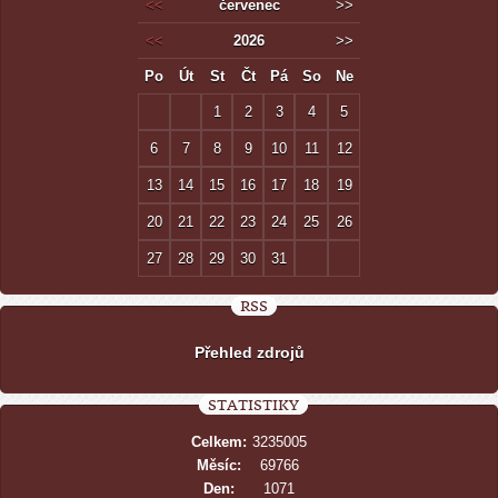
<<
červenec
>>
<<
2026
>>
Po
Út
St
Čt
Pá
So
Ne
1
2
3
4
5
6
7
8
9
10
11
12
13
14
15
16
17
18
19
20
21
22
23
24
25
26
27
28
29
30
31
RSS
Přehled zdrojů
STATISTIKY
Celkem:
3235005
Měsíc:
69766
Den:
1071