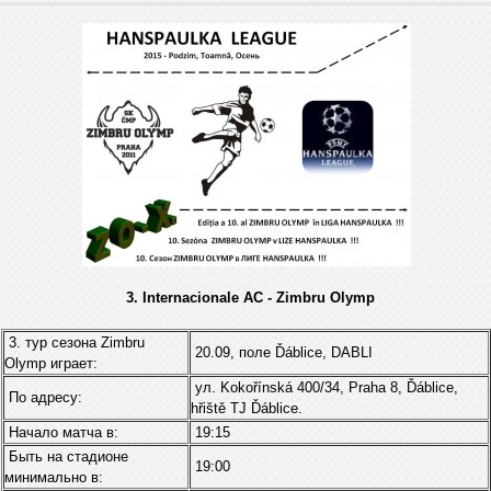
3. Internacionale AC - Zimbru Olymp
3. тур сезона Zimbru
20.09, поле Ďáblice, DABLI
Оlymp играет:
ул. Kokořínská 400/34, Praha 8, Ďáblice,
По адресу:
hřiště TJ Ďáblice.
Начало матча в:
19:15
Быть на стадионе
19:00
минимально в: