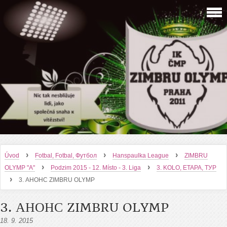
›
›
›
Úvod
Fotbal, Fotbal, Футбол
Hanspaulka League
ZIMBRU
›
›
OLYMP "A"
Podzim 2015 - 12. Místo - 3. Liga
3. KOLO, ETAPA, ТУР
›
3. АНОНС ZIMBRU OLYMP
3. АНОНС ZIMBRU OLYMP
18. 9. 2015