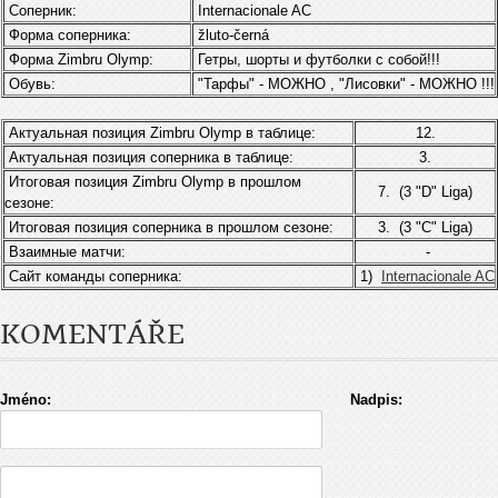
Соперник:
Internacionale AC
Форма соперника:
žluto-černá
Форма Zimbru Olymp:
Гетры, шорты и футболки с собой!!!
Обувь:
"Тарфы" - МОЖНО , "Лисовки" - МОЖНО !!!
Актуальная позиция Zimbru Olymp в таблице:
12.
Актуальная позиция соперника в таблице:
3.
Итоговая позиция Zimbru Olymp в прошлом
7. (3 "D" Liga)
сезоне:
Итоговая позиция соперника в прошлом сезоне:
3. (3 "C" Liga)
Взаимные матчи:
-
Сайт команды соперника:
1)
Internacionale AC
KOMENTÁŘE
Jméno:
Nadpis: