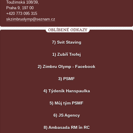
Toužimská 108/39,
Praha 9, 197 00
+420 773 095 315
skzimbruolymp@seznam.cz
OBLÍBENÉ ODKAZY
7) Svit Staving
1) Zubří Trofej
2) Zimbru Olymp - Facebook
3) PSMF
4) Týdeník Hanspaulka
5) Můj tým PSMF
6) JS Agency
8) Ambasada RM în RC