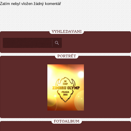
Zatím nebyl vložen žádný komentář
VYHLEDÁVÁNÍ
PORTRÉT
FOTOALBUM