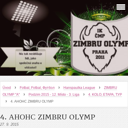
›
›
›
Úvod
Fotbal, Fotbal, Футбол
Hanspaulka League
ZIMBRU
›
›
OLYMP "A"
Podzim 2015 - 12. Místo - 3. Liga
4. KOLO, ETAPA, ТУР
›
4. АНОНС ZIMBRU OLYMP
4. АНОНС ZIMBRU OLYMP
27. 9. 2015