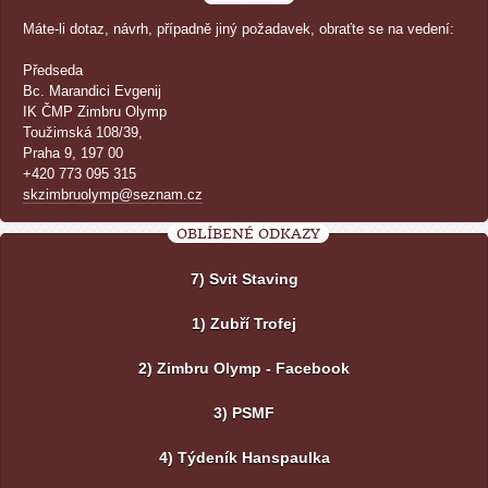
Máte-li dotaz, návrh, případně jiný požadavek, obraťte se na vedení:
Předseda
Bc. Marandici Evgenij
IK ČMP Zimbru Olymp
Toužimská 108/39,
Praha 9, 197 00
+420 773 095 315
skzimbruolymp@seznam.cz
OBLÍBENÉ ODKAZY
7) Svit Staving
1) Zubří Trofej
2) Zimbru Olymp - Facebook
3) PSMF
4) Týdeník Hanspaulka