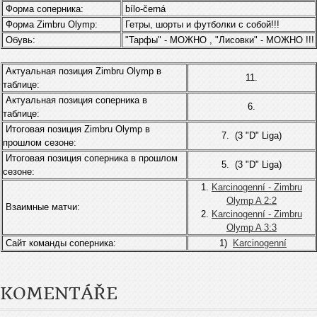
Форма соперника:
bílo-černá
Форма Zimbru Olymp:
Гетры, шорты и футболки с собой!!!
Обувь:
"Тарфы" - МОЖНО , "Лисовки" - МОЖНО !!!
Актуальная позиция Zimbru Olymp в
11.
таблице:
Актуальная позиция соперника в
6.
таблице:
Итоговая позиция Zimbru Olymp в
7. (3 "D" Liga)
прошлом сезоне:
Итоговая позиция соперника в прошлом
5. (3 "D" Liga)
сезоне:
1.
Karcinogenní - Zimbru
Olymp A 2:2
Взаимные матчи:
2.
Karcinogenní - Zimbru
Olymp A 3:3
Сайт команды соперника:
1)
Karcinogenní
KOMENTÁŘE