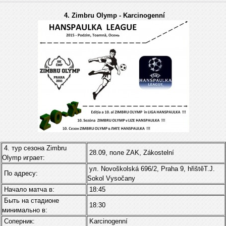
4. Zimbru Olymp - Karcinogenní
4. тур сезона Zimbru
28.09, поле ZAK, Zákostelní
Оlymp играет:
ул. Novoškolská 696/2, Praha 9, hřištěT.J.
По адресу:
Sokol Vysočany
Начало матча в:
18:45
Быть на стадионе
18:30
минимально в:
Соперник:
Karcinogenní