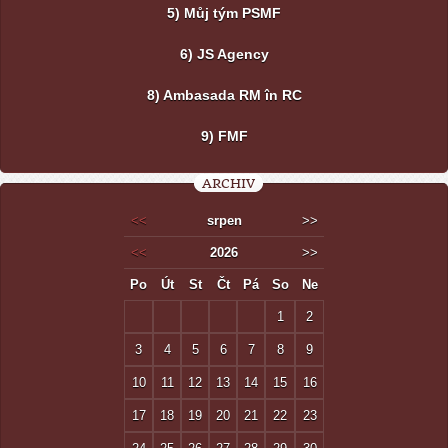
5) Můj tým PSMF
6) JS Agency
8) Ambasada RM în RC
9) FMF
ARCHIV
<<
srpen
>>
<<
2026
>>
Po
Út
St
Čt
Pá
So
Ne
1
2
3
4
5
6
7
8
9
10
11
12
13
14
15
16
17
18
19
20
21
22
23