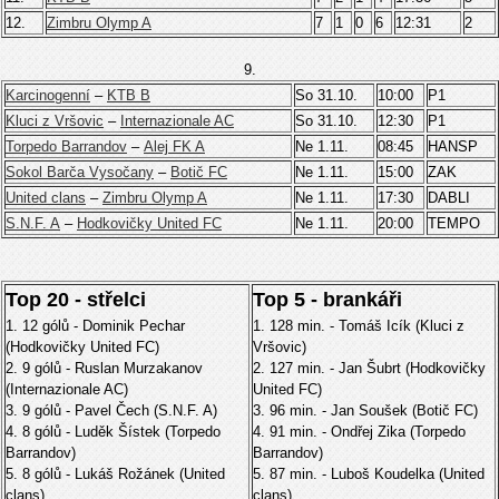
12.
Zimbru Olymp A
7
1
0
6
12:31
2
9.
Karcinogenní
–
KTB B
So 31.10.
10:00
P1
Kluci z Vršovic
–
Internazionale AC
So 31.10.
12:30
P1
Torpedo Barrandov
–
Alej FK A
Ne 1.11.
08:45
HANSP
Sokol Barča Vysočany
–
Botič FC
Ne 1.11.
15:00
ZAK
United clans
–
Zimbru Olymp A
Ne 1.11.
17:30
DABLI
S.N.F. A
–
Hodkovičky United FC
Ne 1.11.
20:00
TEMPO
Top 20 - střelci
Top 5 - brankáři
1. 12 gólů - Dominik Pechar
1. 128 min. - Tomáš Icík (Kluci z
(Hodkovičky United FC)
Vršovic)
2. 9 gólů - Ruslan Murzakanov
2. 127 min. - Jan Šubrt (Hodkovičky
(Internazionale AC)
United FC)
3. 9 gólů - Pavel Čech (S.N.F. A)
3. 96 min. - Jan Soušek (Botič FC)
4. 8 gólů - Luděk Šístek (Torpedo
4. 91 min. - Ondřej Zika (Torpedo
Barrandov)
Barrandov)
5. 8 gólů - Lukáš Rožánek (United
5. 87 min. - Luboš Koudelka (United
clans)
clans)