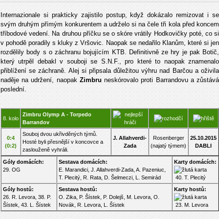
Internazionale si prakticky zajistilo postup, když dokázalo remizovat i se
svým druhým přímým konkurentem a udrželo si na čele tři kola před koncem
tříbodové vedení. Na druhou příčku se o skóre vrátily Hodkovičky poté, co si
v pohodě poradily s kluky z Vršovic. Naopak se nedařilo Klanům, které si jen
rozdělily body s o záchranu bojujícím KTB. Definitivně ze hry je pak Botič,
který utrpěl debakl v souboji se S.N.F., pro které to naopak znamenalo
přiblížení se záchraně. Alej si připsala důležitou výhru nad Barčou a oživila
naděje na udržení, naopak
Zimbru
neskórovalo proti Barrandovu a zůstáv
poslední.
Zimbru Olymp A - Torpedo
8. kolo
Barrandov
Souboj dvou ukřivděných týmů.
0:4
J. Allahverdi-
Rosenberger
25.10.2015
Hosté byli přesnější v koncovce a
(0:2)
Zada
(najatý týmem)
DABLI
zaslouženě vyhráli.
Góly domácích:
Sestava domácích:
Karty domácích:
29. OG
E. Marandici, J. Allahverdi-Zada, A. Pazeniuc,
T. Plecitý, R. Rata, D. Šelmeczi, L. Semirád
40. T. Plecitý
Góly hostů:
Sestava hostů:
Karty hostů:
26. R. Levora, 38. P.
O. Zika, P. Šístek, P. Dolejš, M. Levora, O.
Šístek, 43. L. Šístek
Novák, R. Levora, L. Šístek
23. M. Levora