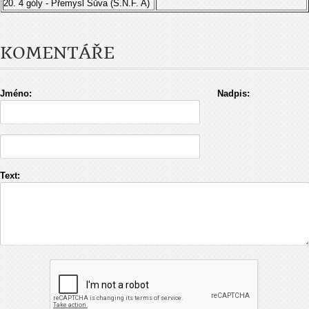
20. 4 góly - Přemysl Sůva (S.N.F. A)
KOMENTÁŘE
Jméno:
Nadpis:
Text: