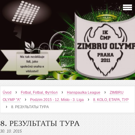
›
›
›
Úvod
Fotbal, Fotbal, Футбол
Hanspaulka League
ZIMBRU
›
›
OLYMP "A"
Podzim 2015 - 12. Místo - 3. Liga
8. KOLO, ETAPA, ТУР
›
8. РЕЗУЛЬТАТЫ ТУРA
8. РЕЗУЛЬТАТЫ ТУРA
30. 10. 2015