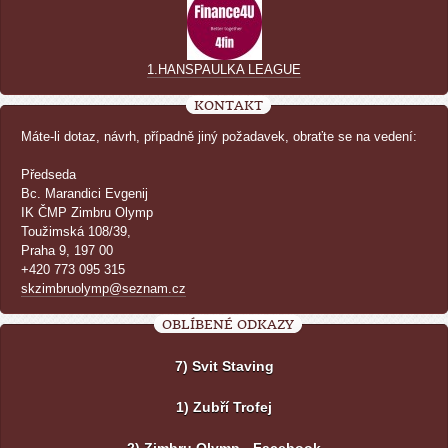
1.HANSPAULKA LEAGUE
KONTAKT
Máte-li dotaz, návrh, případně jiný požadavek, obraťte se na vedení:
Předseda
Bc. Marandici Evgenij
IK ČMP Zimbru Olymp
Toužimská 108/39,
Praha 9, 197 00
+420 773 095 315
skzimbruolymp@seznam.cz
OBLÍBENÉ ODKAZY
7) Svit Staving
1) Zubří Trofej