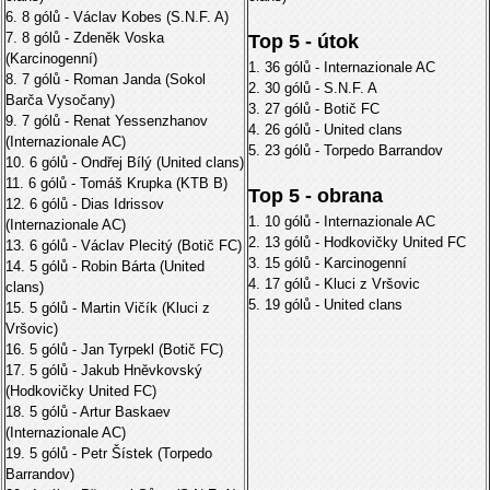
6. 8 gólů - Václav Kobes (S.N.F. A)
7. 8 gólů - Zdeněk Voska
Top 5 - útok
(Karcinogenní)
1. 36 gólů - Internazionale AC
8. 7 gólů - Roman Janda (Sokol
2. 30 gólů - S.N.F. A
Barča Vysočany)
3. 27 gólů - Botič FC
9. 7 gólů - Renat Yessenzhanov
4. 26 gólů - United clans
(Internazionale AC)
5. 23 gólů - Torpedo Barrandov
10. 6 gólů - Ondřej Bílý (United clans)
11. 6 gólů - Tomáš Krupka (KTB B)
Top 5 - obrana
12. 6 gólů - Dias Idrissov
1. 10 gólů - Internazionale AC
(Internazionale AC)
2. 13 gólů - Hodkovičky United FC
13. 6 gólů - Václav Plecitý (Botič FC)
3. 15 gólů - Karcinogenní
14. 5 gólů - Robin Bárta (United
4. 17 gólů - Kluci z Vršovic
clans)
5. 19 gólů - United clans
15. 5 gólů - Martin Vičík (Kluci z
Vršovic)
16. 5 gólů - Jan Tyrpekl (Botič FC)
17. 5 gólů - Jakub Hněvkovský
(Hodkovičky United FC)
18. 5 gólů - Artur Baskaev
(Internazionale AC)
19. 5 gólů - Petr Šístek (Torpedo
Barrandov)