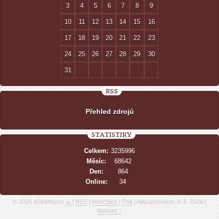
3
4
5
6
7
8
9
10
11
12
13
14
15
16
17
18
19
20
21
22
23
24
25
26
27
28
29
30
31
RSS
Přehled zdrojů
STATISTIKY
Celkem:
3235996
Měsíc:
68642
Den:
864
Online:
34
© 2026 eStránky.cz
|
RSS
|
WebSlice
|
Tisk
|
Aktualizováno: 9. 8. 2026
|
Nahoru ↑