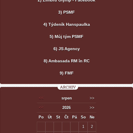
2) Zimbru Olymp - Facebook
3) PSMF
4) Týdeník Hanspaulka
5) Můj tým PSMF
6) JS Agency
8) Ambasada RM în RC
9) FMF
ARCHIV
<<
srpen
>>
<<
2026
>>
Po
Út
St
Čt
Pá
So
Ne
1
2