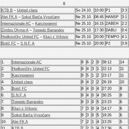
8.
KTB B
–
United clans
So 24.10.
10:00
P1
3:3
Alej FK A
–
Sokol Barča Vysočany
Ne 25.10.
08:45
HANSP
3:1
Internazionale AC
–
Karcinogenní
Ne 25.10.
16:15
ZABEH
2:2
Zimbru Olymp A
–
Torpedo Barrandov
Ne 25.10.
17:30
DABLI
0:4
Hodkovičky United FC
–
Kluci z Vršovic
Ne 25.10.
20:00
TEMPO
4:1
Botič FC
–
S.N.F. A
Ne 25.10.
20:00
P2
3:9
1.
Internazionale AC
8
6
2
0
38:12
14
2.
Hodkovičky United FC
8
4
3
1
22:13
11
3.
Karcinogenní
8
5
1
2
23:17
11
4.
United clans
8
4
2
2
26:19
10
5.
Botič FC
8
4
0
4
27:20
8
6.
S.N.F. A
8
4
0
4
30:25
8
7.
Torpedo Barrandov
8
3
0
5
23:23
6
8.
Kluci z Vršovic
7
3
0
4
14:17
6
9.
Sokol Barča Vysočany
8
3
0
5
19:26
6
10.
Alej FK A
7
2
1
4
13:25
5
11.
KTB B
7
2
1
4
17:36
5