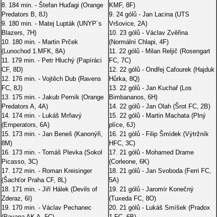
8. 184 min. - Štefan Huďagi (Orange
KMF, 8F)
Predators B, 8J)
9. 24 gólů - Jan Lacina (UTS
9. 180 min. - Matej Lupták (UNYP´s
Vršovice, 2A)
Blazers, 7H)
10. 23 gólů - Václav Zvěřina
10. 180 min. - Martin Prček
(Normální Chlapi, 4F)
(Lunochod 1.MFK, 8A)
11. 22 gólů - Milan Reljič (Rosengart
11. 179 min. - Petr Hluchý (Papíráci
FC, 7C)
CF, 8D)
12. 22 gólů - Ondřej Cafourek (Hajduk
12. 176 min. - Vojtěch Dub (Ravens
Hůrka, 8Q)
FC, 8J)
13. 22 gólů - Jan Kuchař (Los
13. 175 min. - Jakub Perník (Orange
Bimbananos, 6H)
Predators A, 4A)
14. 22 gólů - Jan Olah (Šrot FC, 2B)
14. 174 min. - Lukáš Mrňavý
15. 22 gólů - Martin Machata (Plný
(Emperators, 6A)
plíce, 6J)
15. 173 min. - Jan Beneš (Kanonýři,
16. 21 gólů - Filip Šmídek (Výtržník
8M)
HFC, 3C)
16. 173 min. - Tomáš Plevka (Sokol
17. 21 gólů - Mohamed Drame
Picasso, 3C)
(Corleone, 6K)
17. 172 min. - Roman Kreisinger
18. 21 gólů - Jan Svoboda (Ferri FC,
(Šachťor Praha CF, 8L)
5A)
18. 171 min. - Jiří Hálek (Devils of
19. 21 gólů - Jaromír Konečný
Zderaz, 6I)
(Tuxeda FC, 8O)
19. 170 min. - Václav Pechanec
20. 21 gólů - Lukáš Smíšek (Pradox
(Pavana AK A, 5C)
1.FC, 6B)