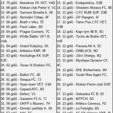
13. 70 gólů - Notorkros FK VET, V4D
13. 11 gólů - Endoprotéza, S3B
14. 68 gólů - Klokan club Perón V, V1
14. 12 gólů - Shooters Morava FC, 8E
15. 68 gólů - Samson Bonella A, 3A
15. 12 gólů - 1.FC RUM SUP, S3B
16. 67 gólů - Normální Chlapi, 4F
16. 12 gólů - GP Rangers, 6I
17. 66 gólů - Bratři v triku, 7E
17. 12 gólů - Tamu Pua 1.FC VET,
18. 65 gólů - Parní válec, 6D
V3B
19. 64 gólů - Prague Gunners, 7C
18. 12 gólů - Kapr tým 86 B, 5G
20. 64 gólů - Křídla Ďáblic VET B,
19. 12 gólů - Tycho de Brahe VET,
V4A
V4F
21. 64 gólů - Oratoř Kobylisy, 5A
20. 12 gólů - Pavana AK A, 5C
22. 63 gólů - Athletico KMF, 8F
21. 12 gólů - ONBLACK, 8O
23. 63 gólů - Keckafogo KK SUP,
22. 12 gólů - Jižní Sheepy, 8Q
S3C
23. 12 gólů - Mystique Dynamo CF,
24. 62 gólů - Texas N.Strašecí FC,
4C
6K
24. 12 gólů - DHL Brohemians, 8H
25. 61 gólů - Balbín FC, 4E
25. 13 gólů - South Rise Again FC,
26. 61 gólů - Steaua FC, 7J
8G
27. 60 gólů - Sean team VET, V3A
26. 13 gólů - Klokan Perón club SUP,
28. 59 gólů - Gepard AFC, 4D
S1
29. 58 gólů - Defect, V1
27. 13 gólů - Sebranka FC B, 8J
30. 58 gólů - Sananim FC A, 7J
28. 13 gólů - MTPCH, 5G
31. 58 gólů - UNYP´s Blazers, 7H
29. 13 gólů - Atlético Cerveza, 7G
32. 58 gólů - Domácí potřeby A, 3A
30. 13 gólů - La Famiglia, 6G