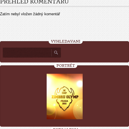
PŘEHLED KOMENTÁŘŮ
Zatím nebyl vložen žádný komentář
VYHLEDÁVÁNÍ
PORTRÉT