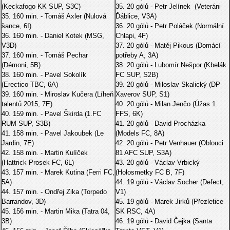
(Keckafogo KK SUP, S3C)
35. 20 gólů - Petr Jelínek (Veteráni
35. 160 min. - Tomáš Axler (Nulová
Ďáblice, V3A)
šance, 6I)
36. 20 gólů - Petr Poláček (Normální
36. 160 min. - Daniel Kotek (MSG,
Chlapi, 4F)
V3D)
37. 20 gólů - Matěj Pikous (Domácí
37. 160 min. - Tomáš Pechar
potřeby A, 3A)
(Démoni, 5B)
38. 20 gólů - Lubomír Nešpor (Kbelák
38. 160 min. - Pavel Sokolík
FC SUP, S2B)
(Erectico TBC, 6A)
39. 20 gólů - Miloslav Skalický (DP
39. 160 min. - Miroslav Kučera (Líheň
Xaverov SUP, S1)
talentů 2015, 7E)
40. 20 gólů - Milan Jenčo (Úžas 1.
40. 159 min. - Pavel Škirda (1.FC
FFS, 6K)
RUM SUP, S3B)
41. 20 gólů - David Procházka
41. 158 min. - Pavel Jakoubek (Le
(Models FC, 8A)
Jardin, 7E)
42. 20 gólů - Petr Venhauer (Oblouci
42. 158 min. - Martin Kulíček
81 AFC SUP, S3A)
(Hattrick Prosek FC, 6L)
43. 20 gólů - Václav Vrbický
43. 157 min. - Marek Kutina (Ferri FC,
(Holosmetky FC B, 7F)
5A)
44. 19 gólů - Václav Socher (Defect,
44. 157 min. - Ondřej Zika (Torpedo
V1)
Barrandov, 3D)
45. 19 gólů - Marek Jirků (Přezletice
45. 156 min. - Martin Mika (Tatra 04,
SK RSC, 4A)
3B)
46. 19 gólů - David Čejka (Santa