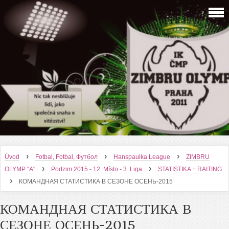
›
›
›
Úvod
Fotbal, Fotbal, Футбол
Hanspaulka League
ZIMBRU
›
›
OLYMP "A"
Podzim 2015 - 12. Místo - 3. Liga
STATISTIKA + RAITING
›
КОМАНДНАЯ СТАТИСТИКА В СЕЗОНЕ ОСЕНЬ-2015
КОМАНДНАЯ СТАТИСТИКА В
СЕЗОНЕ ОСЕНЬ-2015