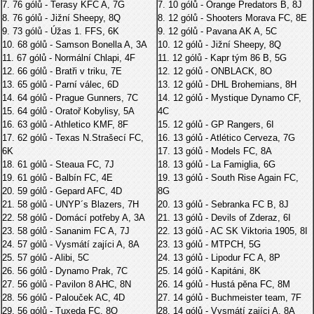
7. 76 gólů - Terasy KFC A, 7G
7. 10 gólů - Orange Predators B, 8J
8. 76 gólů - Jižní Sheepy, 8Q
8. 12 gólů - Shooters Morava FC, 8E
9. 73 gólů - Úžas 1. FFS, 6K
9. 12 gólů - Pavana AK A, 5C
10. 68 gólů - Samson Bonella A, 3A
10. 12 gólů - Jižní Sheepy, 8Q
11. 67 gólů - Normální Chlapi, 4F
11. 12 gólů - Kapr tým 86 B, 5G
12. 66 gólů - Bratři v triku, 7E
12. 12 gólů - ONBLACK, 8O
13. 65 gólů - Parní válec, 6D
13. 12 gólů - DHL Brohemians, 8H
14. 64 gólů - Prague Gunners, 7C
14. 12 gólů - Mystique Dynamo CF,
15. 64 gólů - Oratoř Kobylisy, 5A
4C
16. 63 gólů - Athletico KMF, 8F
15. 12 gólů - GP Rangers, 6I
17. 62 gólů - Texas N.Strašecí FC,
16. 13 gólů - Atlético Cerveza, 7G
6K
17. 13 gólů - Models FC, 8A
18. 61 gólů - Steaua FC, 7J
18. 13 gólů - La Famiglia, 6G
19. 61 gólů - Balbín FC, 4E
19. 13 gólů - South Rise Again FC,
20. 59 gólů - Gepard AFC, 4D
8G
21. 58 gólů - UNYP´s Blazers, 7H
20. 13 gólů - Sebranka FC B, 8J
22. 58 gólů - Domácí potřeby A, 3A
21. 13 gólů - Devils of Zderaz, 6I
23. 58 gólů - Sananim FC A, 7J
22. 13 gólů - AC SK Viktoria 1905, 8I
24. 57 gólů - Vysmátí zajíci A, 8A
23. 13 gólů - MTPCH, 5G
25. 57 gólů - Alibi, 5C
24. 13 gólů - Lipodur FC A, 8P
26. 56 gólů - Dynamo Prak, 7C
25. 14 gólů - Kapitáni, 8K
27. 56 gólů - Pavilon 8 AHC, 8N
26. 14 gólů - Hustá pěna FC, 8M
28. 56 gólů - Palouček AC, 4D
27. 14 gólů - Buchmeister team, 7F
29. 56 gólů - Tuxeda FC, 8O
28. 14 gólů - Vysmátí zajíci A, 8A