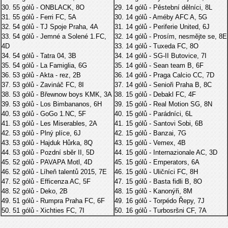
30. 55 gólů - ONBLACK, 8O
29. 14 gólů - Pěstební dělníci, 8L
31. 55 gólů - Ferri FC, 5A
30. 14 gólů - Améby AFC A, 5G
32. 54 gólů - TJ Spoje Praha, 4A
31. 14 gólů - Periferie United, 6J
33. 54 gólů - Jemné a Solené 1.FC,
32. 14 gólů - Prosím, nesmějte se, 8E
4D
33. 14 gólů - Tuxeda FC, 8O
34. 54 gólů - Tatra 04, 3B
34. 14 gólů - SG-II Butovice, 7I
35. 54 gólů - La Famiglia, 6G
35. 14 gólů - Sean team B, 6F
36. 53 gólů - Akta - rez, 2B
36. 14 gólů - Praga Calcio CC, 7D
37. 53 gólů - Zavináč FC, 8I
37. 14 gólů - Senioři Praha B, 8C
38. 53 gólů - Břewnow boys KMK, 3A
38. 15 gólů - Debakl FC, 4F
39. 53 gólů - Los Bimbananos, 6H
39. 15 gólů - Real Motion SG, 8N
40. 53 gólů - GoGo 1.NC, 5F
40. 15 gólů - Parádníci, 6L
41. 53 gólů - Les Miserables, 2A
41. 15 gólů - Santovi Sobi, 6B
42. 53 gólů - Plný plíce, 6J
42. 15 gólů - Banzai, 7G
43. 53 gólů - Hajduk Hůrka, 8Q
43. 15 gólů - Vemex, 4B
44. 53 gólů - Pozdní sběr II, 5D
44. 15 gólů - Internazionale AC, 3D
45. 52 gólů - PAVAPA Motl, 4D
45. 15 gólů - Emperators, 6A
46. 52 gólů - Líheň talentů 2015, 7E
46. 15 gólů - Uličníci FC, 8H
47. 52 gólů - Efficenza AC, 5F
47. 15 gólů - Basta fidli B, 8O
48. 52 gólů - Deko, 2B
48. 15 gólů - Kanonýři, 8M
49. 51 gólů - Rumpra Praha FC, 6F
49. 16 gólů - Torpédo Řepy, 7J
50. 51 gólů - Xichties FC, 7I
50. 16 gólů - Turbosršni CF, 7A