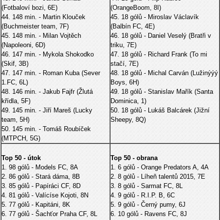
(Fotbaloví bozi, 6E)
(OrangeBoom, 8I)
44. 148 min. - Martin Klouček
45. 18 gólů - Miroslav Václavík
(Buchmeister team, 7F)
(Balbín FC, 4E)
45. 148 min. - Milan Vojtěch
46. 18 gólů - Daniel Veselý (Bratři v
(Napoleoni, 6D)
triku, 7E)
46. 147 min. - Mykola Shokodko
47. 18 gólů - Richard Frank (To mi
(Skif, 3B)
stačí, 7E)
47. 147 min. - Roman Kuba (Sever
48. 18 gólů - Michal Carván (Lužinýýý
1.FC, 6L)
Boys, 6H)
48. 146 min. - Jakub Fajfr (Žlutá
49. 18 gólů - Stanislav Mařík (Santa
křídla, 5F)
Dominica, 1)
49. 145 min. - Jiří Mareš (Lucky
50. 18 gólů - Lukáš Balcárek (Jižní
team, 5H)
Sheepy, 8Q)
50. 145 min. - Tomáš Roubíček
(MTPCH, 5G)
Top 50 - útok
Top 50 - obrana
1. 98 gólů - Models FC, 8A
1. 6 gólů - Orange Predators A, 4A
2. 86 gólů - Stará dáma, 8B
2. 8 gólů - Líheň talentů 2015, 7E
3. 85 gólů - Papíráci CF, 8D
3. 8 gólů - Sarmat FC, 8L
4. 81 gólů - Valícíse Kojoti, 8N
4. 9 gólů - R.I.P. B, 6C
5. 77 gólů - Kapitáni, 8K
5. 9 gólů - Černý pumy, 6J
6. 77 gólů - Šachťor Praha CF, 8L
6. 10 gólů - Ravens FC, 8J