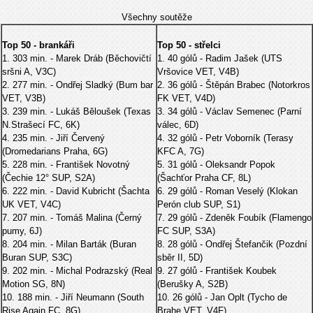
Všechny soutěže
Top 50 - brankáři
Top 50 - střelci
1. 303 min. - Marek Dráb (Běchovičtí
1. 40 gólů - Radim Jašek (UTS
sršni A, V3C)
Vršovice VET, V4B)
2. 277 min. - Ondřej Sladký (Bum bar
2. 36 gólů - Štěpán Brabec (Notorkros
VET, V3B)
FK VET, V4D)
3. 239 min. - Lukáš Běloušek (Texas
3. 34 gólů - Václav Semenec (Parní
N.Strašecí FC, 6K)
válec, 6D)
4. 235 min. - Jiří Červený
4. 32 gólů - Petr Voborník (Terasy
(Dromedarians Praha, 6G)
KFC A, 7G)
5. 228 min. - František Novotný
5. 31 gólů - Oleksandr Popok
(Čechie 12° SUP, S2A)
(Šachťor Praha CF, 8L)
6. 222 min. - David Kubricht (Šachta
6. 29 gólů - Roman Veselý (Klokan
UK VET, V4C)
Perón club SUP, S1)
7. 207 min. - Tomáš Malina (Černý
7. 29 gólů - Zdeněk Foubík (Flamengo
pumy, 6J)
FC SUP, S3A)
8. 204 min. - Milan Barták (Buran
8. 28 gólů - Ondřej Štefančik (Pozdní
Buran SUP, S3C)
sběr II, 5D)
9. 202 min. - Michal Podrazský (Real
9. 27 gólů - František Koubek
Motion SG, 8N)
(Berušky A, S2B)
10. 188 min. - Jiří Neumann (South
10. 26 gólů - Jan Oplt (Tycho de
Rise Again FC, 8G)
Brahe VET, V4F)