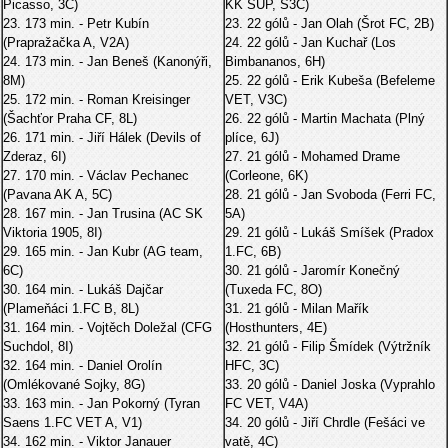
Picasso, 3C)
KK SUP, S3C)
23. 173 min. - Petr Kubín
23. 22 gólů - Jan Olah (Šrot FC, 2B)
(Prapražačka A, V2A)
24. 22 gólů - Jan Kuchař (Los
24. 173 min. - Jan Beneš (Kanonýři,
Bimbananos, 6H)
8M)
25. 22 gólů - Erik Kubeša (Befeleme
25. 172 min. - Roman Kreisinger
VET, V3C)
(Šachťor Praha CF, 8L)
26. 22 gólů - Martin Machata (Plný
26. 171 min. - Jiří Hálek (Devils of
plíce, 6J)
Zderaz, 6I)
27. 21 gólů - Mohamed Drame
27. 170 min. - Václav Pechanec
(Corleone, 6K)
(Pavana AK A, 5C)
28. 21 gólů - Jan Svoboda (Ferri FC,
28. 167 min. - Jan Trusina (AC SK
5A)
Viktoria 1905, 8I)
29. 21 gólů - Lukáš Smíšek (Pradox
29. 165 min. - Jan Kubr (AG team,
1.FC, 6B)
6C)
30. 21 gólů - Jaromír Konečný
30. 164 min. - Lukáš Dajčar
(Tuxeda FC, 8O)
(Plameňáci 1.FC B, 8L)
31. 21 gólů - Milan Mařík
31. 164 min. - Vojtěch Doležal (CFG
(Hosthunters, 4E)
Suchdol, 8I)
32. 21 gólů - Filip Šmídek (Výtržník
32. 164 min. - Daniel Orolín
HFC, 3C)
(Omlékované Sojky, 8G)
33. 20 gólů - Daniel Joska (Vyprahlo
33. 163 min. - Jan Pokorný (Tyran
FC VET, V4A)
Saens 1.FC VET A, V1)
34. 20 gólů - Jiří Chrdle (Fešáci ve
34. 162 min. - Viktor Janauer
vatě, 4C)