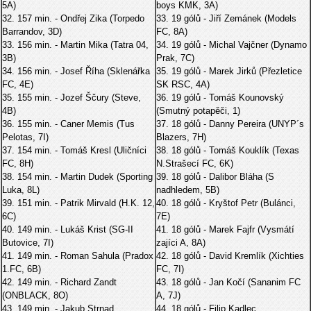
5A)
boys KMK, 3A)
32. 157 min. - Ondřej Zika (Torpedo
33. 19 gólů - Jiří Zemánek (Models
Barrandov, 3D)
FC, 8A)
33. 156 min. - Martin Mika (Tatra 04,
34. 19 gólů - Michal Vajčner (Dynamo
3B)
Prak, 7C)
34. 156 min. - Josef Říha (Sklenářka
35. 19 gólů - Marek Jirků (Přezletice
FC, 4E)
SK RSC, 4A)
35. 155 min. - Jozef Ščury (Steve,
36. 19 gólů - Tomáš Kounovský
4B)
(Smutný potapěči, 1)
36. 155 min. - Caner Memis (Tus
37. 18 gólů - Danny Pereira (UNYP´s
Pelotas, 7I)
Blazers, 7H)
37. 154 min. - Tomáš Kresl (Uličníci
38. 18 gólů - Tomáš Kouklík (Texas
FC, 8H)
N.Strašecí FC, 6K)
38. 154 min. - Martin Dudek (Sporting
39. 18 gólů - Dalibor Bláha (S
Luka, 8L)
nadhledem, 5B)
39. 151 min. - Patrik Mirvald (H.K. 12,
40. 18 gólů - Kryštof Petr (Bulánci,
6C)
7E)
40. 149 min. - Lukáš Krist (SG-II
41. 18 gólů - Marek Fajfr (Vysmátí
Butovice, 7I)
zajíci A, 8A)
41. 149 min. - Roman Sahula (Pradox
42. 18 gólů - David Kremlík (Xichties
1.FC, 6B)
FC, 7I)
42. 149 min. - Richard Zandt
43. 18 gólů - Jan Kočí (Sananim FC
(ONBLACK, 8O)
A, 7J)
43. 149 min. - Jakub Strnad
44. 18 gólů - Filip Kadlec