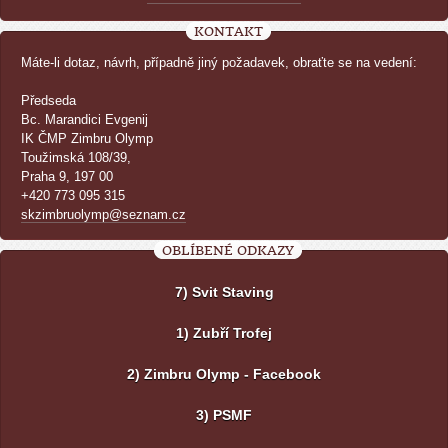
KONTAKT
Máte-li dotaz, návrh, případně jiný požadavek, obraťte se na vedení:
Předseda
Bc. Marandici Evgenij
IK ČMP Zimbru Olymp
Toužimská 108/39,
Praha 9, 197 00
+420 773 095 315
skzimbruolymp@seznam.cz
OBLÍBENÉ ODKAZY
7) Svit Staving
1) Zubří Trofej
2) Zimbru Olymp - Facebook
3) PSMF