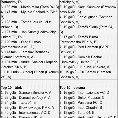
Barrandov, D)
potřeby A, A)
3. 156 min. - Martin Mika (Tatra 04, B)
3. 19 gólů - Karel Kahovec (Břewnow
4. 147 min. - Mykola Shokodko (Skif,
boys KMK, A)
B)
4. 19 gólů - Jan Augustin (Samson
5. 128 min. - Tomáš Icík (Kluci z
Bonella A, A)
Vršovic, D)
5. 19 gólů - Tomáš Sloup (Tatra 04,
6. 127 min. - Jan Šubrt (Hodkovičky
B)
United FC, D)
6. 17 gólů - Tomáš Birma
7. 120 min. - Oleg Ciumas
(Petrohradská BFK A, B)
(Internazionale AC, D)
7. 15 gólů - Petr Hartman (PAPE
8. 113 min. - Jaroslav Bernášek
Dejvice, C)
(Domácí potřeby A, A)
8. 15 gólů - Dominik Pechar
9. 101 min. - Andrej Šnajder (Torpedo
(Hodkovičky United FC, D)
Ohrobec SKA, B)
9. 15 gólů - Jiří Kuděj (Bakera, A)
10. 101 min. - Ondřej Příbaň (Ekonom
10. 15 gólů - Jiří Samek (Samson
WT, A)
Bonella A, A)
Top 10 - útok
Top 10 - obrana
1. 68 gólů - Samson Bonella A, A
1. 15 gólů - Internazionale AC, D
2. 58 gólů - Domácí potřeby A, A
2. 16 gólů - Sokol Picasso, C
3. 54 gólů - Tatra 04, B
3. 18 gólů - Pajzovna FC, C
4. 53 gólů - Břewnow boys KMK, A
4. 18 gólů - Inter Ohradní, B
5. 49 gólů - Internazionale AC, D
5. 18 gólů - Tatra 04, B
6. 47 gólů - Dynamo UK, B
6. 20 gólů - Hodkovičky United FC, D