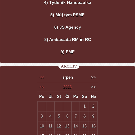
4) Týdeník Hanspaulka
5) Můj tým PSMF
6) JS Agency
8) Ambasada RM în RC
9) FMF
ARCHIV
<<
srpen
>>
<<
2026
>>
Po
Út
St
Čt
Pá
So
Ne
1
2
3
4
5
6
7
8
9
10
11
12
13
14
15
16