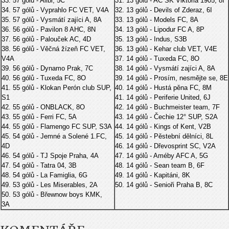
33. 57 gólů - Alibi, 5C
31. 13 gólů - AC SK Viktoria 1905, 8I
34. 57 gólů - Vyprahlo FC VET, V4A
32. 13 gólů - Devils of Zderaz, 6I
35. 57 gólů - Vysmátí zajíci A, 8A
33. 13 gólů - Models FC, 8A
36. 56 gólů - Pavilon 8 AHC, 8N
34. 13 gólů - Lipodur FC A, 8P
37. 56 gólů - Palouček AC, 4D
35. 13 gólů - Indus, S3B
38. 56 gólů - Věčná žízeň FC VET,
36. 13 gólů - Kehar club VET, V4E
V4A
37. 14 gólů - Tuxeda FC, 8O
39. 56 gólů - Dynamo Prak, 7C
38. 14 gólů - Vysmátí zajíci A, 8A
40. 56 gólů - Tuxeda FC, 8O
39. 14 gólů - Prosím, nesmějte se, 8E
41. 55 gólů - Klokan Perón club SUP,
40. 14 gólů - Hustá pěna FC, 8M
S1
41. 14 gólů - Periferie United, 6J
42. 55 gólů - ONBLACK, 8O
42. 14 gólů - Buchmeister team, 7F
43. 55 gólů - Ferri FC, 5A
43. 14 gólů - Čechie 12° SUP, S2A
44. 55 gólů - Flamengo FC SUP, S3A
44. 14 gólů - Kings of Kent, V2B
45. 54 gólů - Jemné a Solené 1.FC,
45. 14 gólů - Pěstební dělníci, 8L
4D
46. 14 gólů - Dřevosprint SC, V2A
46. 54 gólů - TJ Spoje Praha, 4A
47. 14 gólů - Améby AFC A, 5G
47. 54 gólů - Tatra 04, 3B
48. 14 gólů - Sean team B, 6F
48. 54 gólů - La Famiglia, 6G
49. 14 gólů - Kapitáni, 8K
49. 53 gólů - Les Miserables, 2A
50. 14 gólů - Senioři Praha B, 8C
50. 53 gólů - Břewnow boys KMK,
3A