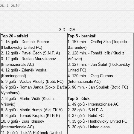
20. 1. 2016
3.D LIGA
Top 20 - střelci
Top 5 - brankáři
1. 15 gólů - Dominik Pechar
1. 157 min. - Ondřej Zika (Torpedo
(Hodkovičky United FC)
Barrandov)
2. 12 gólů - Pavel Čech (S.N.F. A)
2. 128 min. - Tomáš Icík (Kluci z
3. 12 gólů - Ruslan Murzakanov
Vršovic)
(Internazionale AC)
3. 127 min. - Jan Šubrt (Hodkovičky
4. 12 gólů - Zdeněk Voska
United FC)
(Karcinogenní)
4. 120 min. - Oleg Ciumas
5. 9 gólů - Václav Plecitý (Botič FC)
(Internazionale AC)
6. 9 gólů - Roman Janda (Sokol Barča
5. 96 min. - Jan Soušek (Botič FC)
Vysočany)
7. 8 gólů - Martin Vičík (Kluci z
Top 5 - útok
Vršovic)
1. 49 gólů - Internazionale AC
8. 8 gólů - Martin Humpl (Alej FK A)
2. 38 gólů - S.N.F. A
9. 8 gólů - Tomáš Krupka (KTB B)
3. 37 gólů - Botič FC
10. 8 gólů - Dias Idrissov
4. 35 gólů - Hodkovičky United FC
(Internazionale AC)
5. 30 gólů - United clans
11. 8 gólů - Lukáš Rožánek (United