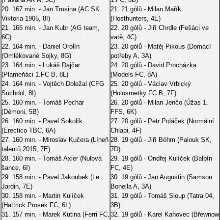
20. 167 min. - Jan Trusina (AC SK
21. 21 gólů - Milan Mařík
Viktoria 1905, 8I)
(Hosthunters, 4E)
21. 165 min. - Jan Kubr (AG team,
22. 20 gólů - Jiří Chrdle (Fešáci ve
6C)
vatě, 4C)
22. 164 min. - Daniel Orolín
23. 20 gólů - Matěj Pikous (Domácí
(Omlékované Sojky, 8G)
potřeby A, 3A)
23. 164 min. - Lukáš Dajčar
24. 20 gólů - David Procházka
(Plameňáci 1.FC B, 8L)
(Models FC, 8A)
24. 164 min. - Vojtěch Doležal (CFG
25. 20 gólů - Václav Vrbický
Suchdol, 8I)
(Holosmetky FC B, 7F)
25. 160 min. - Tomáš Pechar
26. 20 gólů - Milan Jenčo (Úžas 1.
(Démoni, 5B)
FFS, 6K)
26. 160 min. - Pavel Sokolík
27. 20 gólů - Petr Poláček (Normální
(Erectico TBC, 6A)
Chlapi, 4F)
27. 160 min. - Miroslav Kučera (Líheň
28. 19 gólů - Jiří Böhm (Palouk SK,
talentů 2015, 7E)
7D)
28. 160 min. - Tomáš Axler (Nulová
29. 19 gólů - Ondřej Kulíček (Balbín
šance, 6I)
FC, 4E)
29. 158 min. - Pavel Jakoubek (Le
30. 19 gólů - Jan Augustin (Samson
Jardin, 7E)
Bonella A, 3A)
30. 158 min. - Martin Kulíček
31. 19 gólů - Tomáš Sloup (Tatra 04,
(Hattrick Prosek FC, 6L)
3B)
31. 157 min. - Marek Kutina (Ferri FC,
32. 19 gólů - Karel Kahovec (Břewnow