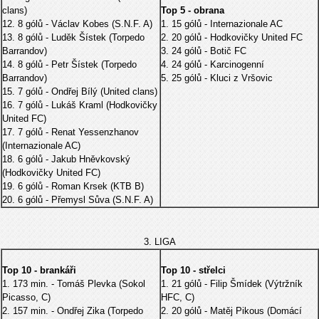
clans)
Top 5 - obrana
12. 8 gólů - Václav Kobes (S.N.F. A)
1. 15 gólů - Internazionale AC
13. 8 gólů - Luděk Šístek (Torpedo
2. 20 gólů - Hodkovičky United FC
Barrandov)
3. 24 gólů - Botič FC
14. 8 gólů - Petr Šístek (Torpedo
4. 24 gólů - Karcinogenní
Barrandov)
5. 25 gólů - Kluci z Vršovic
15. 7 gólů - Ondřej Bílý (United clans)
16. 7 gólů - Lukáš Kraml (Hodkovičky
United FC)
17. 7 gólů - Renat Yessenzhanov
(Internazionale AC)
18. 6 gólů - Jakub Hněvkovský
(Hodkovičky United FC)
19. 6 gólů - Roman Krsek (KTB B)
20. 6 gólů - Přemysl Sůva (S.N.F. A)
3. LIGA
Top 10 - brankáři
Top 10 - střelci
1. 173 min. - Tomáš Plevka (Sokol
1. 21 gólů - Filip Šmídek (Výtržník
Picasso, C)
HFC, C)
2. 157 min. - Ondřej Zika (Torpedo
2. 20 gólů - Matěj Pikous (Domácí