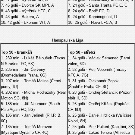
7. 46 gólů - Dvorce SK MPI, A
7. 24 gólů - Santa Tranta PC C, C
8. 43 gólů - Výtržník HFC, C
8. 24 gólů - Botič FC, D
9. 43 gólů - Bakera, A
9. 24 gólů - Karcinogenní, D
10. 42 gólů - Ekonom WT, A
10. 25 gólů - Nova LFC A, B
Hanspaulská Liga
Top 50 - brankáři
Top 50 - střelci
1. 239 min. - Lukáš Běloušek (Texas
1. 34 gólů - Václav Semenec (Parní
N.Strašecí FC, 6K)
válec, 6D)
2. 235 min. - Jiří Červený
2. 32 gólů - Petr Voborník (Terasy
(Dromedarians Praha, 6G)
KFC A, 7G)
3. 207 min. - Tomáš Malina (Černý
3. 31 gólů - Oleksandr Popok
pumy, 6J)
(Šachťor Praha CF, 8L)
4. 202 min. - Michal Podrazský (Real
4. 28 gólů - Ondřej Štefančik (Pozdní
Motion SG, 8N)
sběr II, 5D)
5. 188 min. - Jiří Neumann (South
5. 26 gólů - Ondřej Křížek (Papíráci
Rise Again FC, 8G)
CF, 8D)
6. 186 min. - Jan Jelínek (R.I.P. B,
6. 25 gólů - Daniel Hrdlička (Valícíse
6C)
Kojoti, 8N)
7. 185 min. - Tomáš Moravec
7. 25 gólů - Petr Pulkert (Kapitáni, 8K)
(Mystique Dynamo CF, 4C)
8. 25 gólů - Lukáš Tenora (Athletico