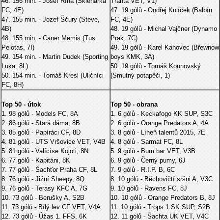
46. 156 min. - Josef Říha (Sklenářka
Tranta VET, V1)
FC, 4E)
47. 19 gólů - Ondřej Kulíček (Balbín
47. 155 min. - Jozef Ščury (Steve,
FC, 4E)
4B)
48. 19 gólů - Michal Vajčner (Dynamo
48. 155 min. - Caner Memis (Tus
Prak, 7C)
Pelotas, 7I)
49. 19 gólů - Karel Kahovec (Břewnow
49. 154 min. - Martin Dudek (Sporting
boys KMK, 3A)
Luka, 8L)
50. 19 gólů - Tomáš Kounovský
50. 154 min. - Tomáš Kresl (Uličníci
(Smutný potapěči, 1)
FC, 8H)
Top 50 - útok
Top 50 - obrana
1. 98 gólů - Models FC, 8A
1. 6 gólů - Keckafogo KK SUP, S3C
2. 86 gólů - Stará dáma, 8B
2. 6 gólů - Orange Predators A, 4A
3. 85 gólů - Papíráci CF, 8D
3. 8 gólů - Líheň talentů 2015, 7E
4. 81 gólů - UTS Vršovice VET, V4B
4. 8 gólů - Sarmat FC, 8L
5. 81 gólů - Valícíse Kojoti, 8N
5. 9 gólů - Bum bar VET, V3B
6. 77 gólů - Kapitáni, 8K
6. 9 gólů - Černý pumy, 6J
7. 77 gólů - Šachťor Praha CF, 8L
7. 9 gólů - R.I.P. B, 6C
8. 76 gólů - Jižní Sheepy, 8Q
8. 10 gólů - Běchovičtí sršni A, V3C
9. 76 gólů - Terasy KFC A, 7G
9. 10 gólů - Ravens FC, 8J
10. 73 gólů - Berušky A, S2B
10. 10 gólů - Orange Predators B, 8J
11. 73 gólů - Bílý lev CF VET, V4A
11. 10 gólů - Trops 1.SK SUP, S2B
12. 73 gólů - Úžas 1. FFS, 6K
12. 11 gólů - Šachta UK VET, V4C