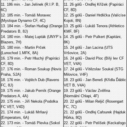
11. 186 min. - Jan Jelínek (R.I.P. B,
11. 26 gólů - Ondřej Křížek (Papíráci
6C)
CF, 8D)
12. 185 min. - Tomáš Moravec
12. 25 gólů - Daniel Hrdlička (Valícíse
(Mystique Dynamo CF, 4C)
Kojoti, 8N)
13. 184 min. - Štefan Huďagi (Orange
13. 25 gólů - Lukáš Tenora (Athletico
Predators B, 8J)
KMF, 8F)
14. 180 min. - Matej Lupták (UNYP´s
14. 25 gólů - Petr Pulkert (Kapitáni,
Blazers, 7H)
8K)
15. 180 min. - Martin Prček
15. 24 gólů - Jan Lacina (UTS
(Lunochod 1.MFK, 8A)
Vršovice, 2A)
16. 179 min. - Petr Hluchý (Papíráci
16. 24 gólů - David Ploc (Bílý lev CF
CF, 8D)
VET, V4A)
17. 176 min. - Roman Soukup (Novis
17. 24 gólů - Vítězslav Soukal (STG
Praha, S2A)
Milovice, V4F)
18. 176 min. - Vojtěch Dub (Ravens
18. 23 gólů - Jan Beneš (Křídla Ďáblic
FC, 8J)
VET B, V4A)
19. 175 min. - Jakub Perník (Orange
19. 23 gólů - Václav Zvěřina
Predators A, 4A)
(Normální Chlapi, 4F)
20. 175 min. - Jiří Nekola (Podolka
20. 22 gólů - Milan Reljič (Rosengart
FC VET, V4D)
FC, 7C)
21. 174 min. - Lukáš Mrňavý
21. 22 gólů - Ondřej Cafourek (Hajduk
(Emperators, 6A)
Hůrka, 8Q)
22. 173 min. - Tomáš Plevka (Sokol
22. 22 gólů - Petr Pelíšek (Keckafogo