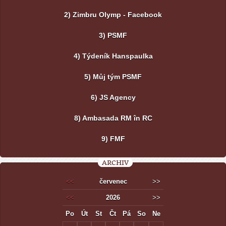
2) Zimbru Olymp - Facebook
3) PSMF
4) Týdeník Hanspaulka
5) Můj tým PSMF
6) JS Agency
8) Ambasada RM în RC
9) FMF
ARCHIV
<<
červenec
>>
<<
2026
>>
Po
Út
St
Čt
Pá
So
Ne