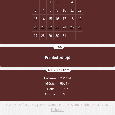
1
2
3
4
5
6
7
8
9
10
11
12
13
14
15
16
17
18
19
20
21
22
23
24
25
26
27
28
29
30
31
RSS
Přehled zdrojů
STATISTIKY
Celkem:
3234724
Měsíc:
69947
Den:
1097
Online:
48
© 2026 eStránky.cz
|
RSS
|
WebSlice
|
Tisk
|
Aktualizováno: 20. 4. 2026
|
Nahoru ↑