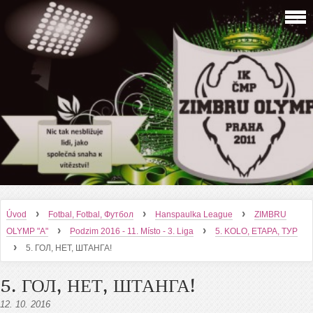
›
›
›
Úvod
Fotbal, Fotbal, Футбол
Hanspaulka League
ZIMBRU
›
›
OLYMP "A"
Podzim 2016 - 11. Místo - 3. Liga
5. KOLO, ETAPA, ТУР
›
5. ГОЛ, НЕТ, ШТАНГА!
5. ГОЛ, НЕТ, ШТАНГА!
12. 10. 2016