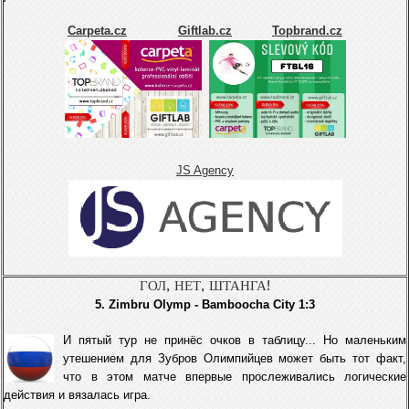
Carpeta.cz
Giftlab.cz
Topbrand.cz
JS Agency
ГОЛ, НЕТ, ШТАНГА!
5. Zimbru Olymp - Bamboocha City 1:3
И пятый тур не принёс очков в таблицу... Но маленьким
утешением для Зубров Олимпийцев может быть тот факт,
что в этом матче впервые прослеживались логические
действия и вязалась игра.