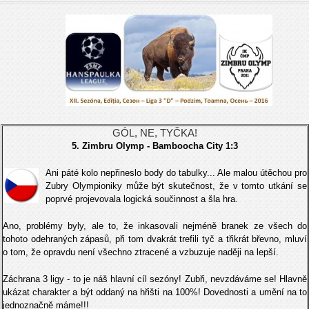
GÓL, NE, TYČKA!
5. Zimbru Olymp - Bamboocha City 1:3
Ani páté kolo nepřineslo body do tabulky... Ale malou útěchou pro
Zubry Olympioniky může být skutečnost, že v tomto utkání se
poprvé projevovala logická součinnost a šla hra.
Ano, problémy byly, ale to, že inkasovali nejméně branek ze všech do
tohoto odehraných zápasů, při tom dvakrát trefili tyč a třikrát břevno, mluví
o tom, že opravdu není všechno ztracené a vzbuzuje naději na lepší.
Záchrana 3 ligy - to je náš hlavní cíl sezóny! Zubři, nevzdáváme se! Hlavně
ukázat charakter a být oddaný na hřišti na 100%! Dovednosti a umění na to
jednoznačně máme!!!