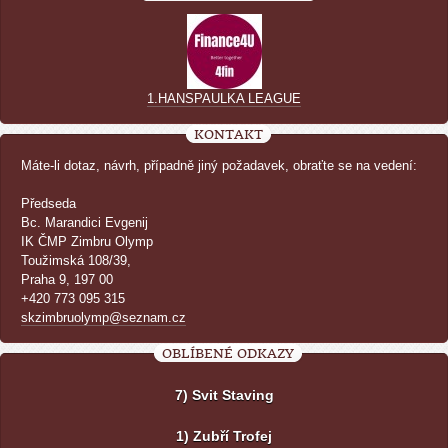
1.HANSPAULKA LEAGUE
KONTAKT
Máte-li dotaz, návrh, případně jiný požadavek, obraťte se na vedení:
Předseda
Bc. Marandici Evgenij
IK ČMP Zimbru Olymp
Toužimská 108/39,
Praha 9, 197 00
+420 773 095 315
skzimbruolymp@seznam.cz
OBLÍBENÉ ODKAZY
7) Svit Staving
1) Zubří Trofej