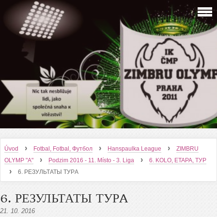
›
›
›
Úvod
Fotbal, Fotbal, Футбол
Hanspaulka League
ZIMBRU
›
›
OLYMP "A"
Podzim 2016 - 11. Místo - 3. Liga
6. KOLO, ETAPA, ТУР
›
6. РЕЗУЛЬТАТЫ ТУРA
6. РЕЗУЛЬТАТЫ ТУРA
21. 10. 2016