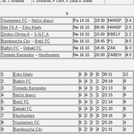
30. J. Svoboda
L. Dvořáček, P. Čech, V. Zukal, A. Ščiklin
6
Youngsters FC
–
Noční dravci
Pa 14.10.
19:30
HANSP
3:4
Alej FK A
–
Erko Kbely
Ne 16.10.
08:45
HANSP
2:5
Zimbru Olymp A
–
S.N.F. A
Ne 16.10.
15:00
KBELY
1:2
Bamboocha City
–
Botič FC
Ne 16.10.
18:45
P1
4:5
Balbín FC
–
Debakl FC
Ne 16.10.
18:45
ZAK
6:3
Torpedo Barrandov
–
Hosthunters
Ne 16.10.
20:00
ZABEH
4:0
1.
Erko Kbely
6
6
0
0
30:11
12
2.
Balbín FC
6
4
1
1
29:19
9
3.
Torpedo Barrandov
6
4
1
1
21:13
9
4.
Noční dravci
6
4
1
1
22:15
9
5.
Botič FC
6
4
1
1
21:14
9
6.
Debakl FC
6
4
0
2
21:20
8
7.
Hosthunters
6
2
0
4
19:16
4
8.
Youngsters FC
6
1
2
3
25:26
4
9.
Bamboocha City
6
2
0
4
21:31
4