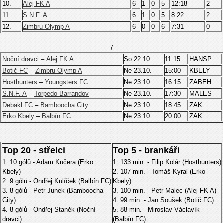
10.
Alej FK A
6
1
0
5
12:18
2
11.
S.N.F. A
6
1
0
5
8:22
2
12.
Zimbru Olymp A
6
0
0
6
7:31
0
7
Noční dravci
–
Alej FK A
So 22.10.
11:15
HANSP
Botič FC
–
Zimbru Olymp A
Ne 23.10.
15:00
KBELY
Hosthunters
–
Youngsters FC
Ne 23.10.
16:15
ZABEH
S.N.F. A
–
Torpedo Barrandov
Ne 23.10.
17:30
MALES
Debakl FC
–
Bamboocha City
Ne 23.10.
18:45
ZAK
Erko Kbely
–
Balbín FC
Ne 23.10.
20:00
ZAK
Top 20 - střelci
Top 5 - brankáři
1. 10 gólů - Adam Kučera (Erko
1. 133 min. - Filip Kolár (Hosthunters)
Kbely)
2. 107 min. - Tomáš Kyral (Erko
2. 9 gólů - Ondřej Kulíček (Balbín FC)
Kbely)
3. 8 gólů - Petr Junek (Bamboocha
3. 100 min. - Petr Malec (Alej FK A)
City)
4. 99 min. - Jan Soušek (Botič FC)
4. 8 gólů - Ondřej Staněk (Noční
5. 88 min. - Miroslav Václavík
dravci)
(Balbín FC)