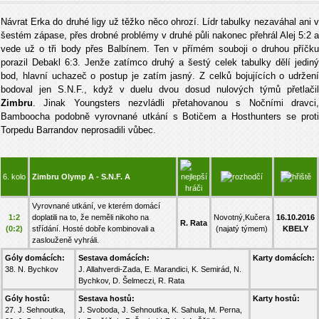
Návrat Erka do druhé ligy už těžko něco ohrozí. Lídr tabulky nezaváhal ani v
šestém zápase, přes drobné problémy v druhé půli nakonec přehrál Alej 5:2 a
vede už o tři body přes Balbínem. Ten v přímém souboji o druhou příčku
porazil Debakl 6:3. Jenže zatímco druhý a šestý celek tabulky dělí jediný
bod, hlavní uchazeč o postup je zatím jasný. Z celků bojujících o udržení
bodoval jen S.N.F., když v duelu dvou dosud nulových týmů přetlačil
Zimbru
. Jinak Youngsters nezvládli přetahovanou s Nočními dravci,
Bamboocha podobně vyrovnané utkání s Botičem a Hosthunters se proti
Torpedu Barrandov neprosadili vůbec.
6. kolo
Zimbru Olymp A - S.N.F. A
Vyrovnané utkání, ve kterém domácí
1:2
doplatili na to, že neměli nikoho na
Novotný,Kučera
16.10.2016
R. Rata
(0:2)
střídání. Hosté dobře kombinovali a
(najatý týmem)
KBELY
zaslouženě vyhráli.
Góly domácích:
Sestava domácích:
Karty domácích:
38. N. Bychkov
J. Allahverdi-Zada, E. Marandici, K. Semirád, N.
Bychkov, D. Šelmeczi, R. Rata
Góly hostů:
Sestava hostů:
Karty hostů:
27. J. Sehnoutka,
J. Svoboda, J. Sehnoutka, K. Sahula, M. Perna,