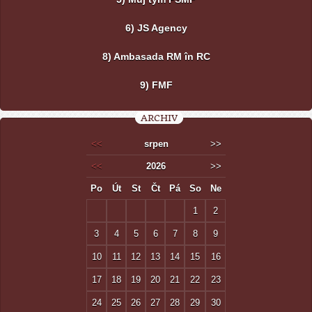
6) JS Agency
8) Ambasada RM în RC
9) FMF
ARCHIV
<<
srpen
>>
<<
2026
>>
Po
Út
St
Čt
Pá
So
Ne
1
2
3
4
5
6
7
8
9
10
11
12
13
14
15
16
17
18
19
20
21
22
23
24
25
26
27
28
29
30