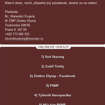
Máte-li dotaz, návrh, případně jiný požadavek, obraťte se na vedení:
Předseda
Bc. Marandici Evgenij
IK ČMP Zimbru Olymp
Toužimská 108/39,
Praha 9, 197 00
+420 773 095 315
skzimbruolymp@seznam.cz
OBLÍBENÉ ODKAZY
7) Svit Staving
1) Zubří Trofej
2) Zimbru Olymp - Facebook
3) PSMF
4) Týdeník Hanspaulka
5) Můj tým PSMF