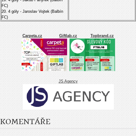
FC)
20. 4 góly - Jaroslav Vojtek (Balbín
FC)
Carpeta.cz
Giftlab.cz
Topbrand.cz
JS Agency
KOMENTÁŘE