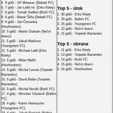
5. 8 gólů - Jiří Moravec (Debakl FC)
6. 7 gólů - Jan Leibl ml. (Erko Kbely)
Top 5 - útok
7. 6 gólů - Tomáš Voděsil (Botič FC)
1. 30 gólů - Erko Kbely
8. 6 gólů - Marek Šifta (Debakl FC)
2. 29 gólů - Balbín FC
9. 6 gólů - Jan Červenka
3. 25 gólů - Youngsters FC
(Hosthunters)
4. 22 gólů - Noční dravci
10. 5 gólů - Martin Oubram (Noční
5. 21 gólů - Torpedo Barrandov
dravci)
11. 5 gólů - Jakub Maršoun
Top 5 - obrana
(Youngsters FC)
1. 11 gólů - Erko Kbely
12. 5 gólů - Michael Leibl (Erko
2. 13 gólů - Torpedo Barrandov
Kbely)
3. 14 gólů - Botič FC
13. 5 gólů - Milan Mařík
4. 15 gólů - Noční dravci
(Hosthunters)
5. 16 gólů - Hosthunters
14. 5 gólů - Michal Levora (Torpedo
Barrandov)
15. 5 gólů - David Belán (Torpedo
Barrandov)
16. 5 gólů - Michal Novák (Botič FC)
17. 4 góly - Miroslav Václavík (Balbín
FC)
18. 4 góly - Karim Hamouche
(Youngsters FC)
19. 4 góly - Jakub Panýrek (Balbín