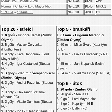
Debakl FC
–
Noční dravci
Ne 8.10.
18:45
ZAK
Normální Chlapi
–
Lord Mayor Idiot
Ne 8.10.
18:45
MIKU1
S.N.F. A
–
Steaua FC
Ne 8.10.
20:00
P1
Top 20 - střelci
Top 5 - brankáři
1. 8 gólů - Grigore Cercel (Zimbru
1. 83 min. - Eugeniu Marandici
Olymp)
(Zimbru Olymp)
2. 5 gólů - Václav Červenka
2. 60 min. - Milan Švarc (Kapr tým
(Hosthunters)
86 B)
3. 4 góly - Karel Janďourek (Lord
3. 60 min. - Lukáš Dvořáček (S.N.F.
Mayor Idiot)
A)
4. 4 góly - Igor Costandoi (Steaua
4. 55 min. - Jan Šlapánek (Noční
FC)
dravci)
5. 3 góly - Vladimir Šarapanovschi
5. 54 min. - Vladimír Lihne (S.N.F. A)
(Zimbru Olymp)
6. 3 góly -
Andrei Pazeniuc (Steaua
Top 5 - útok
FC)
1. 20 gólů - Zimbru Olymp
7. 3 góly - Oleksandr Bratanov
2. 20 gólů - Steaua FC
(Steaua FC)
3. 9 gólů - Lord Mayor Idiot
8. 3 góly - Vitalie Dumitras (Steaua
4. 8 gólů - Kapr tým 86 B
FC)
5. 8 gólů - Balbín FC
9. 3 góly - Ion Gutuleac (Steaua FC)