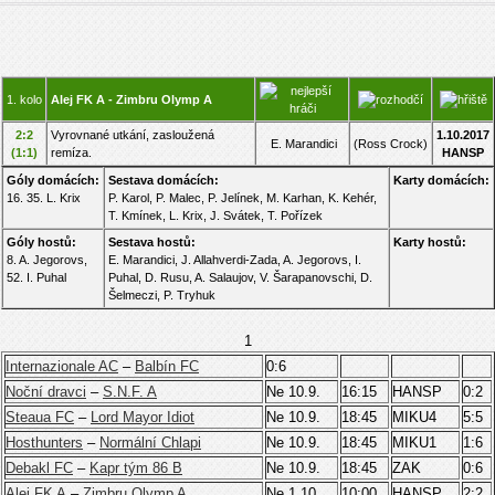
1. kolo
Alej FK A - Zimbru Olymp A
2:2
Vyrovnané utkání, zasloužená
1.10.2017
E. Marandici
(Ross Crock)
(1:1)
remíza.
HANSP
Góly domácích:
Sestava domácích:
Karty domácích:
16. 35. L. Krix
P. Karol, P. Malec, P. Jelínek, M. Karhan, K. Kehér,
T. Kmínek, L. Krix, J. Svátek, T. Pořízek
Góly hostů:
Sestava hostů:
Karty hostů:
8. A. Jegorovs,
E. Marandici, J. Allahverdi-Zada, A. Jegorovs, I.
52. I. Puhal
Puhal, D. Rusu, A. Salaujov, V. Šarapanovschi, D.
Šelmeczi, P. Tryhuk
1
Internazionale AC
–
Balbín FC
0:6
Noční dravci
–
S.N.F. A
Ne 10.9.
16:15
HANSP
0:2
Steaua FC
–
Lord Mayor Idiot
Ne 10.9.
18:45
MIKU4
5:5
Hosthunters
–
Normální Chlapi
Ne 10.9.
18:45
MIKU1
1:6
Debakl FC
–
Kapr tým 86 B
Ne 10.9.
18:45
ZAK
0:6
Alej FK A
–
Zimbru Olymp A
Ne 1.10.
10:00
HANSP
2:2