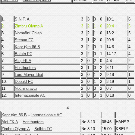
1.
S.N.F. A
3
3
0
0
10:1
6
2.
Zimbru Olymp A
3
2
1
0
20:4
5
3.
Normální Chlapi
3
2
1
0
13:2
5
4.
Steaua FC
3
1
2
0
20:8
4
5.
Kapr tým 86 B
3
2
0
1
14:6
4
6.
Balbín FC
3
2
0
1
14:17
4
7.
Alej FK A
2
0
2
0
4:4
2
8.
Hosthunters
3
1
0
2
8:11
2
9.
Lord Mayor Idiot
3
0
1
2
9:18
1
10.
Debakl FC
3
0
1
2
3:19
1
11.
Noční dravci
2
0
0
2
0:7
0
12.
Internazionale AC
3
0
0
3
0:18
0
4
Kapr tým 86 B
–
Internazionale AC
Alej FK A
–
Hosthunters
Ne 8.10.
08:45
HANSP
Zimbru Olymp A
–
Balbín FC
Ne 8.10.
15:00
KBELY