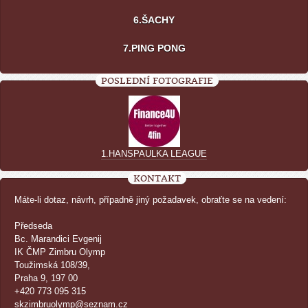
6.ŠACHY
7.PING PONG
POSLEDNÍ FOTOGRAFIE
1.HANSPAULKA LEAGUE
KONTAKT
Máte-li dotaz, návrh, případně jiný požadavek, obraťte se na vedení:
Předseda
Bc. Marandici Evgenij
IK ČMP Zimbru Olymp
Toužimská 108/39,
Praha 9, 197 00
+420 773 095 315
skzimbruolymp@seznam.cz