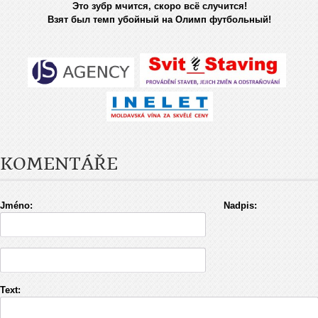
Это зубр мчится, скоро всё случится!
Взят был темп убойный на Олимп футбольный!
KOMENTÁŘE
Jméno:
Nadpis:
Text: