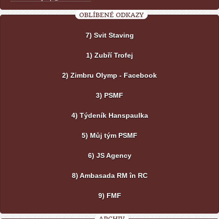
OBLÍBENÉ ODKAZY
7) Svit Staving
1) Zubří Trofej
2) Zimbru Olymp - Facebook
3) PSMF
4) Týdeník Hanspaulka
5) Můj tým PSMF
6) JS Agency
8) Ambasada RM în RC
9) FMF
ARCHIV