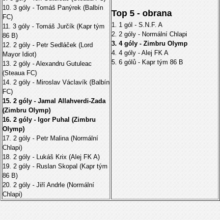
10. 3 góly - Tomáš Panýrek (Balbín
Top 5 - obrana
FC)
1. 1 gól - S.N.F. A
11. 3 góly - Tomáš Jurčík (Kapr tým
2. 2 góly - Normální Chlapi
86 B)
3. 4 góly - Zimbru Olymp
12. 2 góly - Petr Sedláček (Lord
4. 4 góly - Alej FK A
Mayor Idiot)
5. 6 gólů - Kapr tým 86 B
13. 2 góly - Alexandru Gutuleac
(Steaua FC)
14. 2 góly - Miroslav Václavík (Balbín
FC)
15. 2 góly - Jamal Allahverdi-Zada
(Zimbru Olymp)
16. 2 góly - Igor Puhal (Zimbru
Olymp)
17. 2 góly - Petr Malina (Normální
Chlapi)
18. 2 góly - Lukáš Krix (Alej FK A)
19. 2 góly - Ruslan Skopal (Kapr tým
86 B)
20. 2 góly - Jiří Andrle (Normální
Chlapi)