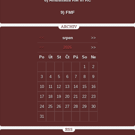
8) Ambasada RM în RC
9) FMF
ARCHIV
<<
srpen
>>
<<
2026
>>
Po
Út
St
Čt
Pá
So
Ne
1
2
3
4
5
6
7
8
9
10
11
12
13
14
15
16
17
18
19
20
21
22
23
24
25
26
27
28
29
30
31
RSS