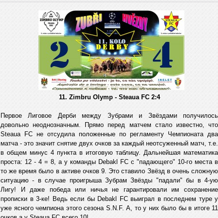
11. Zimbru Olymp - Steaua FC 2:4
Первое Лиговое Дерби между Зубрами и Звёздами получилось
довольно неоднозначным. Прямо перед матчем стало известно, что
Steaua FC не отсудила положенные по регламенту Чемпионата два
матча - это значит снятие двух очков за каждый неотсуженный матч, т.е.
в общем минус 4 пункта в итоговую таблицу. Дальнейшая математика
проста: 12 - 4 = 8, а у команды Debakl FC с "падающего" 10-го места в
то же время было в активе очков 9. Это ставило Звёзд в очень сложную
ситуацию - в случае проигрыша Зубрам Звёзды "падали" бы в 4-ую
Лигу! И даже победа или ничья не гарантировали им сохранение
прописки в 3-ке! Ведь если бы Debakl FC выиграл в последнем туре у
уже ясного чемпиона этого сезона S.N.F. А, то у них было бы в итоге 11
очков а у Steaua FC всего 10!