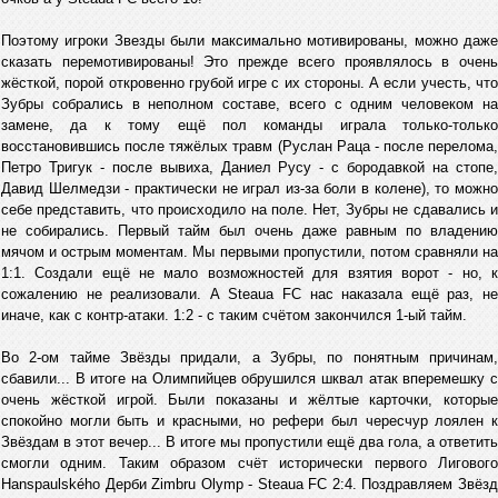
Поэтому игроки Звезды были максимально мотивированы, можно даже
сказать перемотивированы! Это прежде всего проявлялось в очень
жёсткой, порой откровенно грубой игре с их стороны. А если учесть, что
Зубры собрались в неполном составе, всего с одним человеком на
замене, да к тому ещё пол команды играла только-только
восстановившись после тяжёлых травм (Руслан Раца - после перелома,
Петро Тригук - после вывиха, Даниел Русу - с бородавкой на стопе,
Давид Шелмедзи - практически не играл из-за боли в колене), то можно
себе представить, что происходило на поле. Нет, Зубры не сдавались и
не собирались. Первый тайм был очень даже равным по владению
мячом и острым моментам. Мы первыми пропустили, потом сравняли на
1:1. Создали ещё не мало возможностей для взятия ворот - но, к
сожалению не реализовали. А Steaua FC нас наказала ещё раз, не
иначе, как с контр-атаки. 1:2 - с таким счётом закончился 1-ый тайм.
Во 2-ом тайме Звёзды придали, а Зубры, по понятным причинам,
сбавили... В итоге на Олимпийцев обрушился шквал атак вперемешку с
очень жёсткой игрой. Были показаны и жёлтые карточки, которые
спокойно могли быть и красными, но рефери был чересчур лоялен к
Звёздам в этот вечер... В итоге мы пропустили ещё два гола, а ответить
смогли одним. Таким образом счёт исторически первого Лигового
Hanspaulského Дерби Zimbru Olymp - Steaua FC 2:4. Поздравляем Звёзд