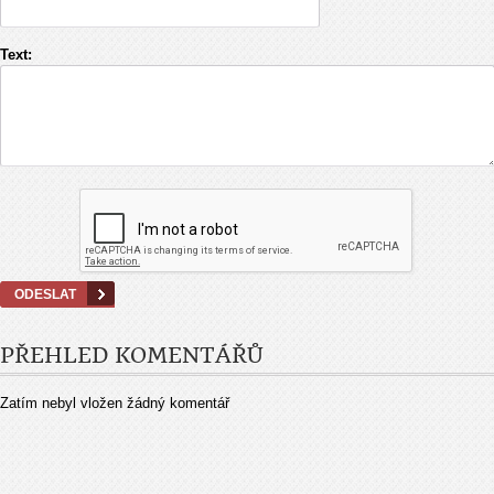
Text:
PŘEHLED KOMENTÁŘŮ
Zatím nebyl vložen žádný komentář