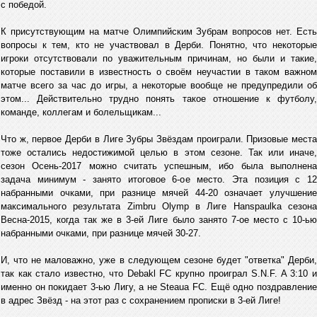
с победой.
К присутствующим на матче Олимпийским Зубрам вопросов нет. Есть
вопросы к тем, кто не участвовал в Дерби. Понятно, что некоторые
игроки отсутствовали по уважительным причинам, но были и такие,
которые поставили в известность о своём неучастии в таком важном
матче всего за час до игры, а некоторые вообще не предупредили об
этом... Действительно трудно понять такое отношение к футболу,
команде, коллегам и болельщикам...
Что ж, первое Дерби в Лиге Зубры Звёздам проиграли. Призовые места
тоже остались недостижимой целью в этом сезоне. Так или иначе,
сезон Осень-2017 можно считать успешным, ибо была выполнена
задача минимум - занято итоговое 6-ое место. Эта позиция с 12
набранными очками, при разнице мячей 44-20 означает улучшение
максимального результата Zimbru Olymp в Лиге Hanspaulka сезона
Весна-2015, когда так же в 3-ей Лиге было занято 7-ое место с 10-ью
набранными очками, при разнице мячей 30-27.
И, что не маловажно, уже в следующем сезоне будет "ответка" Дерби,
так как стало известно, что Debakl FC крупно проиграл S.N.F. A 3:10 и
именно он покидает 3-ью Лигу, а не Steaua FC. Ещё одно поздравление
в адрес Звёзд - на этот раз с сохранением прописки в 3-ей Лиге!