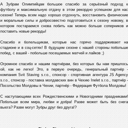
А Зубрам Олимпийцам большое спасибо за серьёзный подход к
футболу и максимальную отдачу в этом рекордно успешном для нас
сезоне! Теперь всем надо хорошо отдохнуть, восстановить физические
и моральные силы и добросовестно подготовиться к сезону новому, в
котором постараемся снова побить как можно больше соперников и
поставить новые рекорды!
Спасибо и болельщикам, которые нас горячо поддерживают на
стадионе и в соц-сетях! В будущем сезоне с нашей стороны побольше
побед, с вашей - побольше посещаемых матчей и лайков ;)
Огромное спасибо и нашим партнёрам, без которых бы нам пришлось
ой, как не легко! Это, в первую очередь, генеральный партнёр -
компания Svit Staving s.r.o., спонсор - спортивная агентура JS Agency
s.r.o., спонсор - поставка молдавских вин в Чехию Inelet s.r.o., партнёр -
Посольство Молдовы в Чехии, партнёр - Федерация Футбола Молдовы!
С наступающими всех Рождественскими и Новогодними праздниками!
Побольше всем мира, любви и добра! Разве может быть без снега
вьюга? Разве могут Зубры друг без друга!?