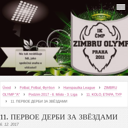
›
›
›
Úvod
Fotbal, Fotbal, Футбол
Hanspaulka League
ZIMBRU
›
›
OLYMP "A"
Podzim 2017 - 6. Místo - 3. Liga
11. KOLO, ETAPA, ТУР
›
11. ПЕРВОЕ ДЕРБИ ЗА ЗВЁЗДАМИ
11. ПЕРВОЕ ДЕРБИ ЗА ЗВЁЗДАМИ
6. 12. 2017