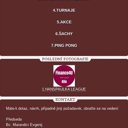
4.TURNAJE
5.AKCE
6.ŠACHY
7.PING PONG
POSLEDNÍ FOTOGRAFIE
1.HANSPAULKA LEAGUE
KONTAKT
Máte-li dotaz, návrh, případně jiný požadavek, obraťte se na vedení:
Předseda
Bc. Marandici Evgenij