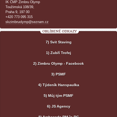
IK ČMP Zimbru Olymp
Toužimská 108/39,
Praha 9, 197 00
+420 773 095 315
skzimbruolymp@seznam.cz
OBLÍBENÉ ODKAZY
7) Svit Staving
1) Zubří Trofej
2) Zimbru Olymp - Facebook
3) PSMF
4) Týdeník Hanspaulka
5) Můj tým PSMF
6) JS Agency