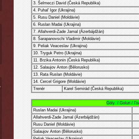
3.
Šelmeczi David
(
Česká Republika
)
4.
Puhal' Igor (Ukrajina)
5.
Rusu Daniel
(
Moldávie
)
6.
Ruslan Madai
(
Ukrajina
)
7.
Allahverdi-Zade Jamal (Ázerbájdžán)
8. Šarapanovschi Vladimir (
Moldávie
)
9.
Peliak Veaceslav
(Ukrajina)
10.
Tryguk
Petro
(
Ukrajina
)
11.
Brzika Antonin
(
Česká Republika
)
12. Salaujov Anton (Bělorusko)
13.
Rata Ruslan
(
Moldávie
)
14.
Cercel
Grigore
(
Moldávie
)
ý
Trenér
Karel Semirád (
Česká Republika)
Góly / Goluri / Г
Ruslan Madai
(
Ukrajina
)
Allahverdi-Zade Jamal (Ázerbájdžán)
Rusu Daniel
(
Moldávie
)
Salaujov Anton (Bělorusko)
Peliak Veaceslav
(Ukrajina)