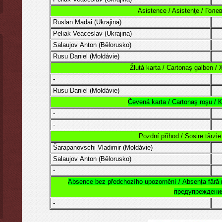
Asistence / Asistenţe / Гол
Ruslan Madai
(
Ukrajina
)
Peliak Veaceslav
(Ukrajina)
Salaujov Anton (Bělorusko)
Rusu Daniel
(
Moldávie
)
Žlutá karta / Cartonaş galben /
-
Rusu Daniel
(
Moldávie
)
Čevená karta / Cartonaş roşu /
-
-
Pozdní příhod / Sosire târzi
Šarapanovschi Vladimir (
Moldávie
)
Salaujov Anton (Bělorusko)
-
Absence bez předchozího upozornění /
Absența fără n
предупреждени
-