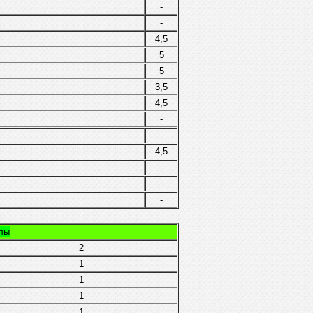
-
-
4,5
5
5
3,5
4,5
-
-
4,5
-
-
-
олы
2
1
1
1
1