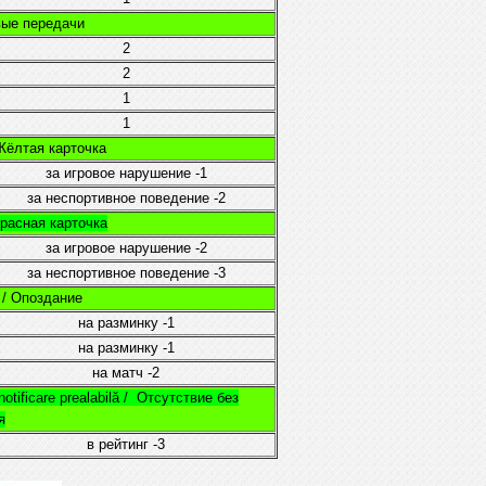
евые передачи
2
2
1
1
 Жёлтая карточка
за игровое нарушение
-1
за неспортивное поведение
-2
 Красная карточка
за игровое нарушение
-2
за неспортивное поведение
-3
e / Опоздание
на разминку
-1
на разминку
-1
на матч
-2
otificare prealabilă /
Отсутствие без
я
в рейтинг
-3