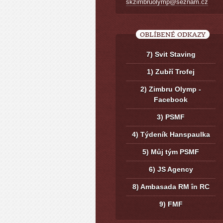
skzimbruolymp@seznam.cz
OBLÍBENÉ ODKAZY
7) Svit Staving
1) Zubří Trofej
2) Zimbru Olymp -
Facebook
3) PSMF
4) Týdeník Hanspaulka
5) Můj tým PSMF
6) JS Agency
8) Ambasada RM în RC
9) FMF