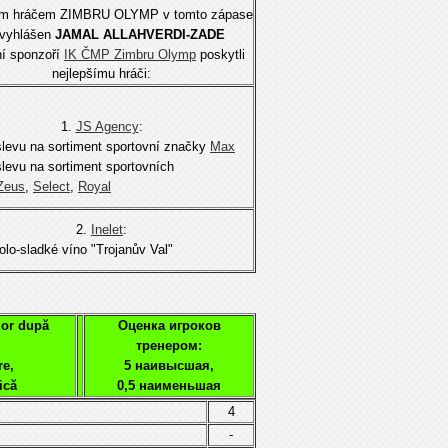
ím hráčem ZIMBRU OLYMP v tomto zápase
 vyhlášen
JAMAL ALLAHVERDI-ZADE
ní sponzoří
IK ČMP Zimbru Olymp
poskytli
nejlepšímu hráči:
1.
JS Agency
:
levu na sortiment sportovní značky
Мах
levu na sortiment sportovních
Zeus
,
Select
,
Royal
2.
Inelet
:
polo-sladké víno "Trojanův Val"
lor după
Оценка игроков
тренером:
re,
5 наивысшая,
ică
0,5 наименьшая
4
-