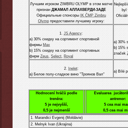
Лучшим игрокoм ZIMBRU OLYMP в этом матче
Nejlepš
признан
ДЖАМАЛ АЛЛАХВЕРДИ-ЗАДЕ
byl
Официальные спонсоры
IK ČMP Zimbru
Oficiál
Olymp
предоставили лучшему игроку:
1.
JS Agency
:
а) 30% скидку на сортимент спортивной
а) 30% s
фирмы
Мах
b) 15% s
b) 15% скидку на сортимент спортивных
značek
фирм
Zeus
,
Select
,
Royal
2.
Inelet
:
а) Bílé 
а) Белое полу-сладкое вино "Троянов Вал"
Hodnocení hráčů podle
Evaluarea jucători
trenéra:
antrenor:
5 je nejvyšší,
5 cea mai ma
0,5 je nejmenší
0,5 cea mai m
1. Marandici Evgenij (Moldávie)
2. Melnyk
Ivan
(Ukrajina)