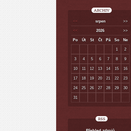
ARCHIV
<<
srpen
>>
<<
2026
>>
Po
Út
St
Čt
Pá
So
Ne
1
2
3
4
5
6
7
8
9
10
11
12
13
14
15
16
17
18
19
20
21
22
23
24
25
26
27
28
29
30
31
RSS
Přehled zdrojů