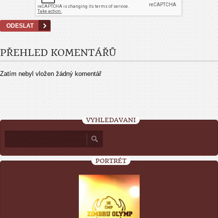
PŘEHLED KOMENTÁŘŮ
Zatím nebyl vložen žádný komentář
VYHLEDÁVÁNÍ
PORTRÉT