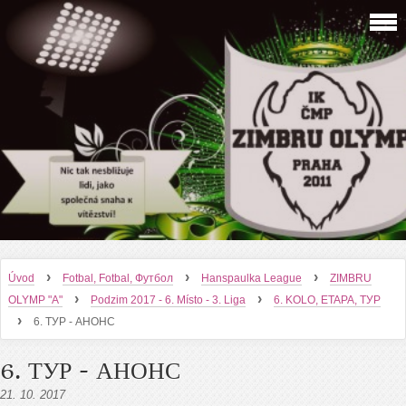
›
›
›
Úvod
Fotbal, Fotbal, Футбол
Hanspaulka League
ZIMBRU
›
›
OLYMP "A"
Podzim 2017 - 6. Místo - 3. Liga
6. KOLO, ETAPA, ТУР
›
6. ТУР - АНОНС
6. ТУР - АНОНС
21. 10. 2017