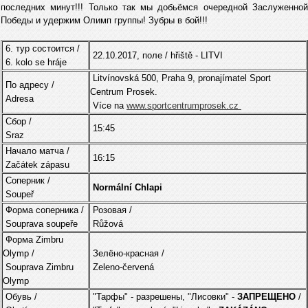
последних минут!!! Только так мы добьёмся очередной Заслуженной
Победы и удержим Олимп группы! Зубры в бой!!!
6. тур состоится /
22.10.2017, поле / hřiště - LITVI
6. kolo se hráje
Litvínovská 500, Praha 9, pronajímatel Sport
По адресу /
Centrum Prosek.
Adresa
Více na
www.sportcentrumprosek.cz
Cбор /
15:45
Sraz
Начало матча /
16:15
Začátek zápasu
Соперник /
Normální Chlapi
Soupeř
Форма соперника /
Розовая /
Souprava soupeře
Růžová
Форма Zimbru
Olymp /
Зелёно-красная /
Souprava Zimbru
Zeleno-červená
Olymp
Обувь /
"Тарфы" - разрешены, "Лисовки" -
ЗАПPЕЩЕНO
/