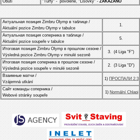
Obutí
"Turfy" - povolené, "Lisovky" -
ZAKÁZÁNO
Актуальная позиция Zimbru Olymp в таблице /
1.
Aktuální pozice Zimbru Olymp v tabulce
Актуальная позиция соперника в таблице /
5.
Aktuální pozice soupeře v tabulce
Итоговая позиция Zimbru Olymp в прошлом сезоне /
3. (4 Liga "F")
Výsledná pozice Zimbru Olymp v minulé sezoně
Итоговая позиция соперника в прошлом сезоне /
2. (3 Liga "D")
Výsledná pozice soupeře v minulé sezoně
Взаимные матчи /
1)
ПРОСПАЛИ 2:3
Vzájemná utkání
Сайт команды соперника /
1)
Normální Chlapi
Webové stránky soupeře