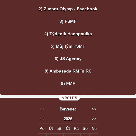
2) Zimbru Olymp - Facebook
3) PSMF
4) Týdeník Hanspaulka
5) Můj tým PSMF
6) JS Agency
8) Ambasada RM în RC
9) FMF
ARCHIV
<<
červenec
>>
<<
2026
>>
Po
Út
St
Čt
Pá
So
Ne