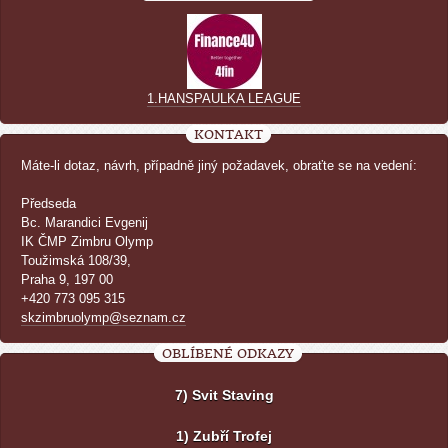
1.HANSPAULKA LEAGUE
KONTAKT
Máte-li dotaz, návrh, případně jiný požadavek, obraťte se na vedení:
Předseda
Bc. Marandici Evgenij
IK ČMP Zimbru Olymp
Toužimská 108/39,
Praha 9, 197 00
+420 773 095 315
skzimbruolymp@seznam.cz
OBLÍBENÉ ODKAZY
7) Svit Staving
1) Zubří Trofej