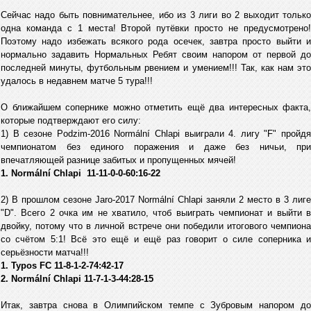
Сейчас надо быть повнимательнее, ибо из 3 лиги во 2 выходит только
одна команда с 1 места! Второй путёвки просто не предусмотрено!
Поэтому надо избежать всякого рода осечек, завтра просто выйти и
нормально задавить Нормальных Ребят своим напором от первой до
последней минуты, футбольным рвением и умением!!! Так, как нам это
удалось в недавнем матче 5 тура!!!
О ближайшем сопернике можно отметить ещё два интересных факта,
которые подтверждают его силу:
1) В сезоне Podzim-2016 Normální Chlapi выиграли 4. лигу "F" пройдя
чемпионатом без единого поражения и даже без ничьи, при
впечатляющей разнице забитых и пропущенных мячей!
1. Normální Chlapi 11-11-0-0-60:16-22
2) В прошлом сезоне Jaro-2017 Normální Chlapi заняли 2 место в 3 лиге
"D". Всего 2 очка им не хватило, чтоб выиграть чемпионат и выйти в
двойку, потому что в личной встрече они победили итогового чемпиона
со счётом 5:1! Всё это ещё и ещё раз говорит о силе соперника и
серьёзности матча!!!
1. Typos FC 11-8-1-2-74:42-17
2. Normální Chlapi 11-7-1-3-44:28-15
Итак, завтра снова в Олимпийском темпе с Зубровым напором до