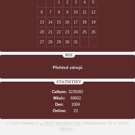
1
2
3
4
5
6
7
8
9
10
11
12
13
14
15
16
17
18
19
20
21
22
23
24
25
26
27
28
29
30
31
RSS
Přehled zdrojů
STATISTIKY
Celkem:
3235082
Měsíc:
69602
Den:
1004
Online:
23
© 2026 eStránky.cz
|
RSS
|
WebSlice
|
Tisk
|
Aktualizováno: 20. 4. 2026
|
Nahoru ↑