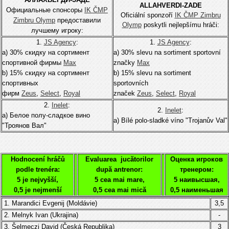
ALLAHVERDI-ZADE
Официальные спонсоры
IK ČMP
Oficiální sponzoří
IK ČMP Zimbru
Zimbru Olymp
предоставили
Olymp
poskytli nejlepšímu hráči:
лучшему игроку:
1.
JS Agency
:
1.
JS Agency
:
а) 30% скидку на сортимент
а) 30% slevu na sortiment sportovní
спортивной фирмы
Мах
značky
Мах
b) 15% скидку на сортимент
b) 15% slevu na sortiment
спортивных
sportovních
фирм
Zeus
,
Select
,
Royal
značek
Zeus
,
Select
,
Royal
2.
Inelet
:
2.
Inelet
:
а) Белое полу-сладкое вино
а) Bílé polo-sladké víno "Trojanův Val"
"Троянов Вал"
Hodnocení hráčů
Evaluarea jucătorilor
Оценка игроков
podle trenéra:
după antrenor:
тренером:
5 je nejvyšší,
5 cea mai mare,
5 наивысшая,
0,5 je nejmenší
0,5 cea mai mică
0,5 наименьшая
1. Marandici Evgenij (Moldávie)
3,5
2. Melnyk
Ivan
(Ukrajina)
-
3.
Šelmeczi David
(
Česká Republika
)
3