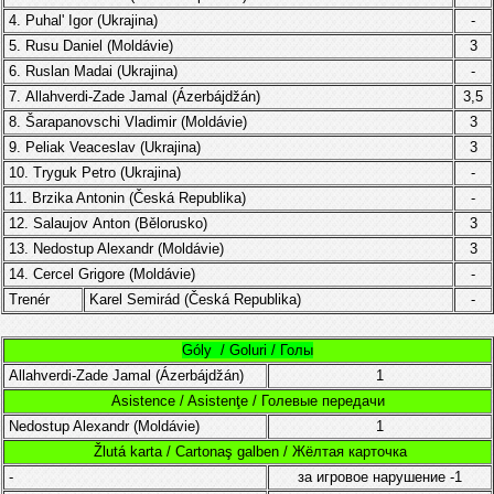
4.
Puhal' Igor (Ukrajina)
-
5.
Rusu Daniel
(
Moldávie
)
3
6.
Ruslan Madai
(
Ukrajina
)
-
7.
Allahverdi-Zade Jamal (Ázerbájdžán)
3,5
8. Šarapanovschi Vladimir (
Moldávie
)
3
9.
Peliak Veaceslav
(Ukrajina)
3
10.
Tryguk
Petro
(
Ukrajina
)
-
11.
Brzika Antonin
(
Česká Republika
)
-
12. Salaujov Anton (Bělorusko)
3
13.
Nedostup Alexandr
(
Moldávie
)
3
14.
Cercel
Grigore
(
Moldávie
)
-
Trenér
Karel Semirád (
Česká Republika)
-
Góly / Goluri / Голы
Allahverdi-Zade Jamal (Ázerbájdžán)
1
Asistence / Asistenţe / Голевые передачи
Nedostup Alexandr
(
Moldávie
)
1
Žlutá karta / Cartonaş galben / Жёлтая карточка
-
за игровое нарушение
-1