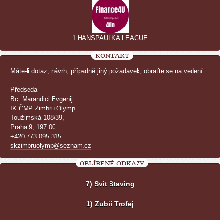
1.HANSPAULKA LEAGUE
KONTAKT
Máte-li dotaz, návrh, případně jiný požadavek, obraťte se na vedení:
Předseda
Bc. Marandici Evgenij
IK ČMP Zimbru Olymp
Toužimská 108/39,
Praha 9, 197 00
+420 773 095 315
skzimbruolymp@seznam.cz
OBLÍBENÉ ODKAZY
7) Svit Staving
1) Zubří Trofej