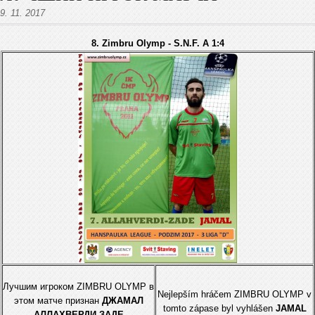
9. 11. 2017
8. Zimbru Olymp - S.N.F. A 1:4
Лучшим игрокoм ZIMBRU OLYMP в
Nejlepším hráčem ZIMBRU OLYMP v
этом матче признан
ДЖАМАЛ
tomto zápase byl vyhlášen
JAMAL
АЛЛАХВЕРДИ-ЗАДЕ