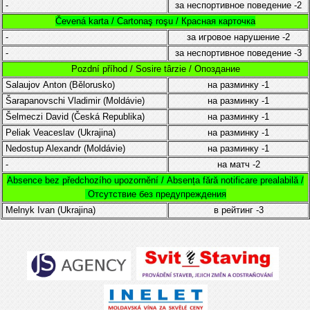
-
за неспортивное поведение
-2
Čevená karta / Cartonaş roşu / Красная карточка
-
за игровое нарушение
-2
-
за неспортивное поведение
-3
Pozdní příhod / Sosire târzie / Опоздание
Salaujov Anton (Bělorusko)
на разминку
-1
Šarapanovschi Vladimir (
Moldávie
)
на разминку
-1
Šelmeczi David
(
Česká Republika
)
на разминку
-1
Peliak Veaceslav
(Ukrajina)
на разминку
-1
Nedostup Alexandr
(
Moldávie
)
на разминку
-1
-
на матч
-2
Absence bez předchozího upozornění /
Absența fără notificare prealabilă /
Отсутствие без предупреждения
Melnyk
Ivan
(Ukrajina)
в рейтинг
-3