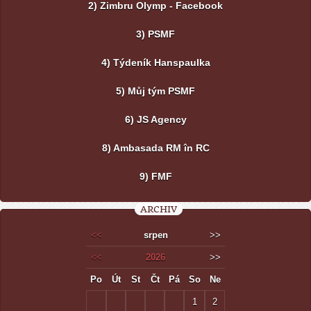
2) Zimbru Olymp - Facebook
3) PSMF
4) Týdeník Hanspaulka
5) Můj tým PSMF
6) JS Agency
8) Ambasada RM în RC
9) FMF
ARCHIV
<<
srpen
>>
<<
2026
>>
Po
Út
St
Čt
Pá
So
Ne
1
2