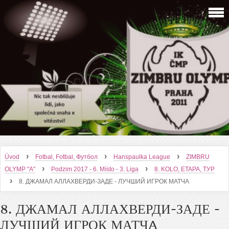
›
›
›
Úvod
Fotbal, Fotbal, Футбол
Hanspaulka League
ZIMBRU
›
›
OLYMP "A"
Podzim 2017 - 6. Místo - 3. Liga
8. KOLO, ETAPA, ТУР
›
8. ДЖАМАЛ АЛЛАХВЕРДИ-ЗАДЕ - ЛУЧШИЙ ИГРОК МАТЧA
8. ДЖАМАЛ АЛЛАХВЕРДИ-ЗАДЕ -
ЛУЧШИЙ ИГРОК МАТЧA