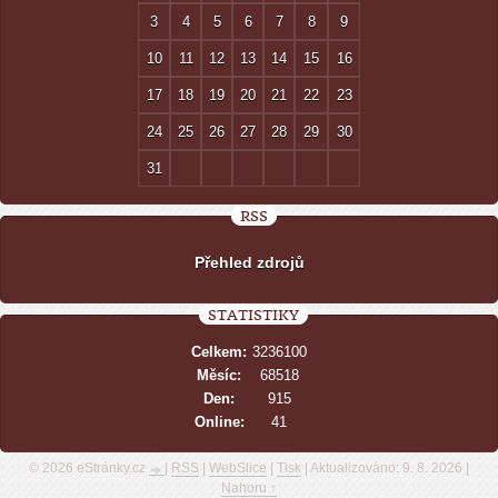
3
4
5
6
7
8
9
10
11
12
13
14
15
16
17
18
19
20
21
22
23
24
25
26
27
28
29
30
31
RSS
Přehled zdrojů
STATISTIKY
Celkem:
3236100
Měsíc:
68518
Den:
915
Online:
41
© 2026 eStránky.cz
|
RSS
|
WebSlice
|
Tisk
|
Aktualizováno: 9. 8. 2026
|
Nahoru ↑