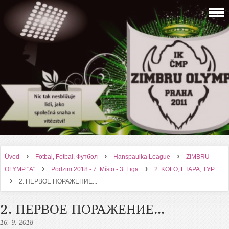
›
›
›
Úvod
Fotbal, Fotbal, Футбол
Hanspaulka League
ZIMBRU
›
›
OLYMP "A"
Podzim 2018 - 7. Místo - 3. Liga
2. KOLO, ETAPA, ТУР
›
2. ПЕРВОЕ ПОРАЖЕНИЕ...
2. ПЕРВОЕ ПОРАЖЕНИЕ...
16. 9. 2018