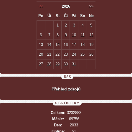
<<
2026
>>
Po
Út
St
Čt
Pá
So
Ne
1
2
3
4
5
6
7
8
9
10
11
12
13
14
15
16
17
18
19
20
21
22
23
24
25
26
27
28
29
30
31
RSS
Přehled zdrojů
STATISTIKY
Celkem:
3232883
Měsíc:
69756
Den:
2033
Online:
51