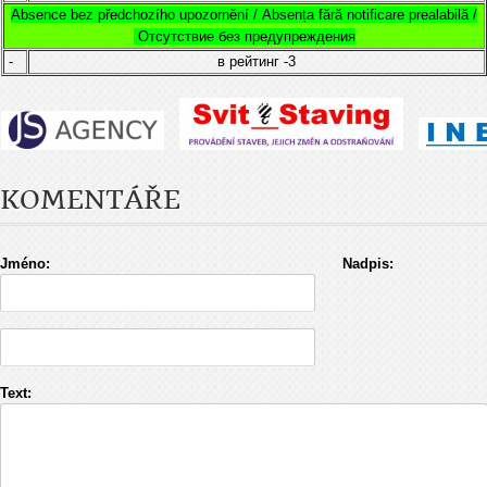
Absence bez předchozího upozornění /
Absența fără notificare prealabilă /
Отсутствие без предупреждения
-
в рейтинг
-3
KOMENTÁŘE
Jméno:
Nadpis:
Text: