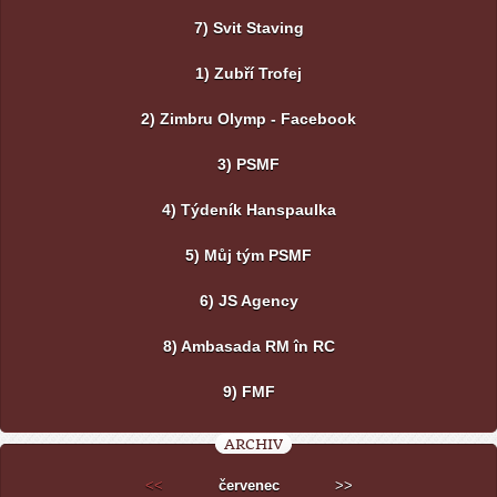
7) Svit Staving
1) Zubří Trofej
2) Zimbru Olymp - Facebook
3) PSMF
4) Týdeník Hanspaulka
5) Můj tým PSMF
6) JS Agency
8) Ambasada RM în RC
9) FMF
ARCHIV
<<
červenec
>>