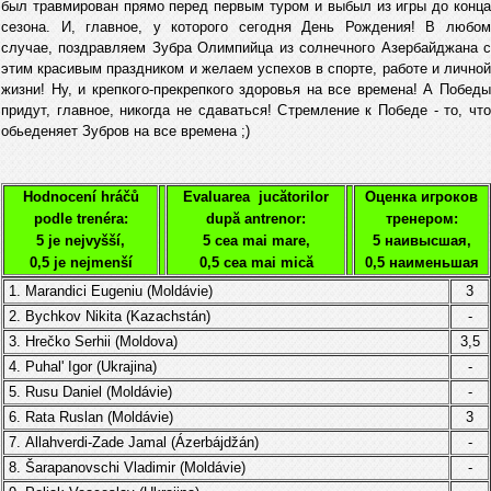
был травмирован прямо перед первым туром и выбыл из игры до конца
сезона. И, главное, у которого сегодня День Рождения! В любом
случае, поздравляем Зубра Олимпийца из солнечного Азербайджана с
этим красивым праздником и желаем успехов в спорте, работе и личной
жизни! Ну, и крепкого-прекрепкого здоровья на все времена! А Победы
придут, главное, никогда не сдаваться! Стремление к Победе - то, что
обьеденяет Зубров на все времена ;)
Hodnocení hráčů
Evaluarea jucătorilor
Оценка игроков
podle trenéra:
după antrenor:
тренером:
5 je nejvyšší,
5 cea mai mare,
5 наивысшая,
0,5 je nejmenší
0,5 cea mai mică
0,5 наименьшая
1. Marandici Eugeniu (
Moldávie
)
3
2.
Bychkov Nikita (Kazachstán)
-
3. Hrečko Serhii
(Moldova)
3,5
4.
Puhal' Igor (
Ukrajina
)
-
5.
Rusu Daniel
(
Moldávie
)
-
6.
Rata
Ruslan
(
Moldávie
)
3
7.
Allahverdi-Zade Jamal (Ázerbájdžán)
-
8. Šarapanovschi Vladimir (
Moldávie
)
-