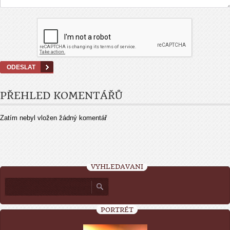
PŘEHLED KOMENTÁŘŮ
Zatím nebyl vložen žádný komentář
VYHLEDÁVÁNÍ
PORTRÉT