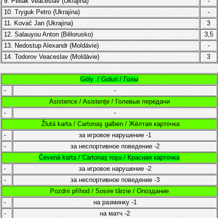
9.
Peliak Veaceslav
(Ukrajina)
-
10.
Tryguk
Petro
(
Ukrajina
)
-
11.
Kovač Jan
(
Ukrajina
)
3
12. Salauyou Anton (Bělorusko)
3,5
13.
Nedostup Alexandr
(
Moldávie
)
-
14. Todorov Veaceslav
(
Moldávie
)
3
Góly / Goluri / Голы
-
-
Asistence / Asistenţe / Голевые передачи
-
-
Žlutá karta / Cartonaş galben / Жёлтая карточка
-
за игровое нарушение
-1
-
за неспортивное поведение
-2
Čevená karta / Cartonaş roşu / Красная карточка
-
за игровое нарушение
-2
-
за неспортивное поведение
-3
Pozdní příhod / Sosire târzie / Опоздание
-
на разминку
-1
-
на матч
-2