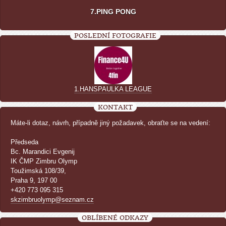
7.PING PONG
POSLEDNÍ FOTOGRAFIE
1.HANSPAULKA LEAGUE
KONTAKT
Máte-li dotaz, návrh, případně jiný požadavek, obraťte se na vedení:
Předseda
Bc. Marandici Evgenij
IK ČMP Zimbru Olymp
Toužimská 108/39,
Praha 9, 197 00
+420 773 095 315
skzimbruolymp@seznam.cz
OBLÍBENÉ ODKAZY