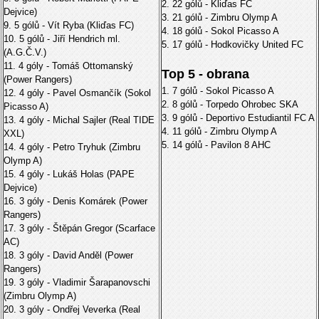
2. 22 gólů - Kliďas FC
Dejvice)
3. 21 gólů - Zimbru Olymp A
9. 5 gólů - Vít Ryba (Kliďas FC)
4. 18 gólů - Sokol Picasso A
10. 5 gólů - Jiří Hendrich ml.
5. 17 gólů - Hodkovičky United FC
(A.G.Č.V.)
11. 4 góly - Tomáš Ottomanský
Top 5 - obrana
(Power Rangers)
1. 7 gólů - Sokol Picasso A
12. 4 góly - Pavel Osmančík (Sokol
2. 8 gólů - Torpedo Ohrobec SKA
Picasso A)
3. 9 gólů - Deportivo Estudiantil FC A
13. 4 góly - Michal Sajler (Real TIDE
4. 11 gólů - Zimbru Olymp A
XXL)
5. 14 gólů - Pavilon 8 AHC
14. 4 góly - Petro Tryhuk (Zimbru
Olymp A)
15. 4 góly - Lukáš Holas (PAPE
Dejvice)
16. 3 góly - Denis Komárek (Power
Rangers)
17. 3 góly - Štěpán Gregor (Scarface
AC)
18. 3 góly - David Anděl (Power
Rangers)
19. 3 góly - Vladimir Šarapanovschi
(Zimbru Olymp A)
20. 3 góly - Ondřej Veverka (Real