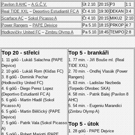
Pavilon 8 AHC
–
A.G.Č.V.
Út 2.10.
20:15
P3
1:1
Real TIDE XXL
–
Deportivo Estudiantil FC A
Čt 4.10.
19:30
DEKAN
3:4
Scarface AC
–
Sokol Picasso A
Čt 4.10.
20:15
MIKU2
2:10
Power Rangers
–
PAPE Dejvice
Pa 5.10.
18:15
PRKOP
4:7
Hodkovičky United FC
–
Zimbru Olymp A
Pa 5.10.
18:45
TEMPO
2:8
Top 20 - střelci
Top 5 - brankáři
1. 11 gólů - Lukáš Salachna (PAPE
1. 77 min. - Jiří Bouše ml. (Real
Dejvice)
TIDE XXL)
2. 10 gólů - Lukáš Rom (Kliďas FC)
2. 70 min. - Ondřej Vlasák (Power
3. 8 gólů - Dominik Pechar
Rangers)
(Hodkovičky United FC)
3. 63 min. - Ladislav Nezbeda
4. 6 gólů - Diego Perez Lopez
(Torpedo Ohrobec SKA)
(Deportivo Estudiantil FC A)
4. 58 min. - Patrik Balej (Pavilon 8
5. 6 gólů - Martin Hladil (Sokol
AHC)
Picasso A)
5. 54 min. - Eugeniu Marandici
6. 5 gólů - Martin Bělčický (PAPE
(Zimbru Olymp A)
Dejvice)
7. 5 gólů - Patrik Vala (Sokol Picasso
Top 5 - útok
A)
1. 28 gólů - PAPE Dejvice
8. 5 gólů - Robert Mariotti (PAPE