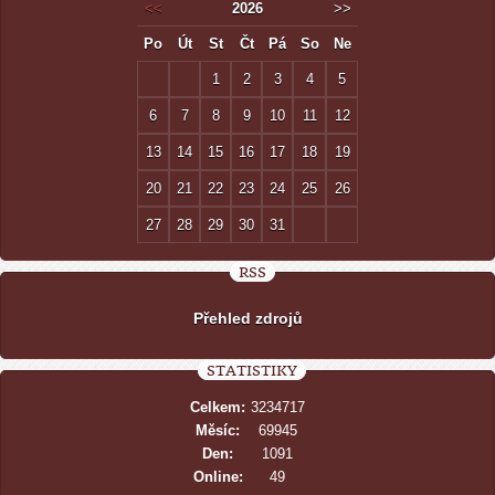
<<
2026
>>
Po
Út
St
Čt
Pá
So
Ne
1
2
3
4
5
6
7
8
9
10
11
12
13
14
15
16
17
18
19
20
21
22
23
24
25
26
27
28
29
30
31
RSS
Přehled zdrojů
STATISTIKY
Celkem:
3234717
Měsíc:
69945
Den:
1091
Online:
49