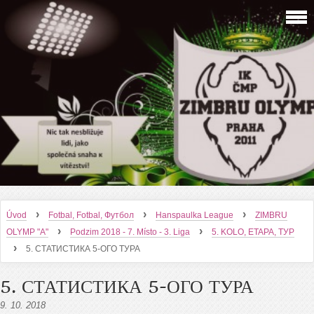
›
›
›
Úvod
Fotbal, Fotbal, Футбол
Hanspaulka League
ZIMBRU
›
›
OLYMP "A"
Podzim 2018 - 7. Místo - 3. Liga
5. KOLO, ETAPA, ТУР
›
5. СТАТИСТИКА 5-ОГО ТУРА
5. СТАТИСТИКА 5-ОГО ТУРА
9. 10. 2018