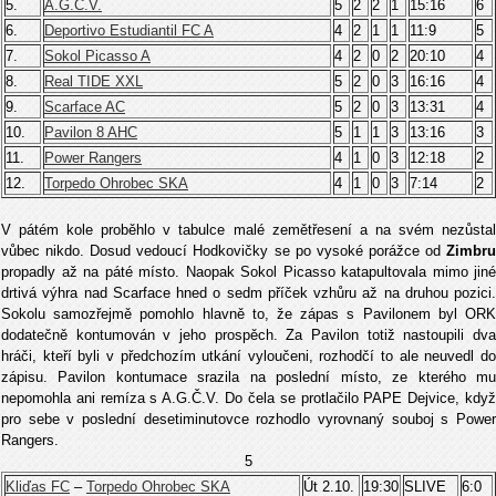
5.
A.G.Č.V.
5
2
2
1
15:16
6
6.
Deportivo Estudiantil FC A
4
2
1
1
11:9
5
7.
Sokol Picasso A
4
2
0
2
20:10
4
8.
Real TIDE XXL
5
2
0
3
16:16
4
9.
Scarface AC
5
2
0
3
13:31
4
10.
Pavilon 8 AHC
5
1
1
3
13:16
3
11.
Power Rangers
4
1
0
3
12:18
2
12.
Torpedo Ohrobec SKA
4
1
0
3
7:14
2
V pátém kole proběhlo v tabulce malé zemětřesení a na svém nezůstal
vůbec nikdo. Dosud vedoucí Hodkovičky se po vysoké porážce od
Zimbru
propadly až na páté místo. Naopak Sokol Picasso katapultovala mimo jiné
drtivá výhra nad Scarface hned o sedm příček vzhůru až na druhou pozici.
Sokolu samozřejmě pomohlo hlavně to, že zápas s Pavilonem byl ORK
dodatečně kontumován v jeho prospěch. Za Pavilon totiž nastoupili dva
hráči, kteří byli v předchozím utkání vyloučeni, rozhodčí to ale neuvedl do
zápisu. Pavilon kontumace srazila na poslední místo, ze kterého mu
nepomohla ani remíza s A.G.Č.V. Do čela se protlačilo PAPE Dejvice, když
pro sebe v poslední desetiminutovce rozhodlo vyrovnaný souboj s Power
Rangers.
5
Kliďas FC
–
Torpedo Ohrobec SKA
Út 2.10.
19:30
SLIVE
6:0