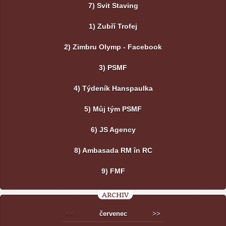
7) Svit Staving
1) Zubří Trofej
2) Zimbru Olymp - Facebook
3) PSMF
4) Týdeník Hanspaulka
5) Můj tým PSMF
6) JS Agency
8) Ambasada RM în RC
9) FMF
ARCHIV
<<
červenec
>>