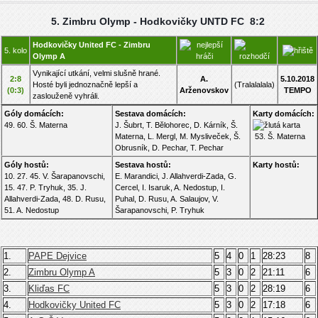
5. Zimbru Olymp - Hodkovičky UNTD FC 8:2
Hodkovičky United FC - Zimbru
5. kolo
Olymp A
Vynikající utkání, velmi slušně hrané.
2:8
A.
5.10.2018
Hosté byli jednoznačně lepší a
(Tralalalala)
(0:3)
Arženovskov
TEMPO
zaslouženě vyhráli.
Góly domácích:
Sestava domácích:
Karty domácích:
49. 60. Š. Materna
J. Šubrt, T. Bělohorec, D. Kárník, Š.
Materna, L. Mergl, M. Mysliveček, Š.
53. Š. Materna
Obrusník, D. Pechar, T. Pechar
Góly hostů:
Sestava hostů:
Karty hostů:
10. 27. 45. V. Šarapanovschi,
E. Marandici, J. Allahverdi-Zada, G.
15. 47. P. Tryhuk, 35. J.
Cercel, I. Isaruk, A. Nedostup, I.
Allahverdi-Zada, 48. D. Rusu,
Puhal, D. Rusu, A. Salaujov, V.
51. A. Nedostup
Šarapanovschi, P. Tryhuk
1.
PAPE Dejvice
5
4
0
1
28:23
8
2.
Zimbru Olymp A
5
3
0
2
21:11
6
3.
Kliďas FC
5
3
0
2
28:19
6
4.
Hodkovičky United FC
5
3
0
2
17:18
6