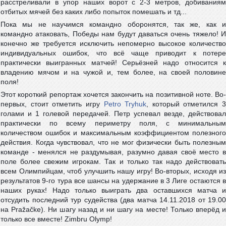
расстреливали в упор наших ворот с 2-3 метров, добиваниям
отбитых мячей без каких либо попыток помешать и тд...
Пока мы не научимся командно оборонятся, так же, как и
командно атаковать, Победы нам будут даваться очень тяжело! И
конечно же требуется исключить непомерно высокое количество
индивидуальных ошибок, что всё чаще приводит к потере
практически выигранных матчей! Серьёзней надо относится к
владению мячом и на чужой и, тем более, на своей половине
поля!
Этот короткий репортаж хочется закончить на позитивной ноте. Во-
первых, стоит отметить игру
Petro Tryhuk
, который отметился 3
голами и 1 голевой передачей. Петр успевал везде, действовал
практически по всему периметру поля, с минимальным
количеством ошибок и максимальным коэффициентом полезного
действия. Когда чувствовал, что не мог физически быть полезным
команде - менялся не раздумывая, разумно давая своё место в
поле более свежим игрокам. Так и только так надо действовать
всем Олимпийцам, чтоб улучшить нашу игру! Во-вторых, исходя из
результатов 9-го тура все шансы на удержание в 3 Лиге остаются в
наших руках! Надо только выиграть два оставшихся матча и
отсудить последний тур судейства (два матча 14.11.2018 от 19.00
на Pražačke). Ни шагу назад и ни шагу на месте! Только вперёд и
только все вместе! Zimbru Olymp!