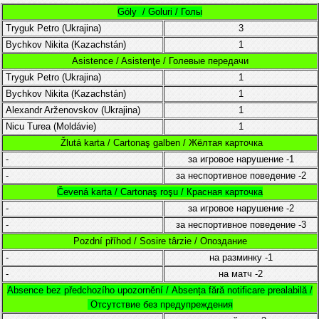
Góly / Goluri / Голы
Tryguk
Petro
(
Ukrajina
)
3
Bychkov Nikita (Kazachstán)
1
Asistence / Asistenţe / Голевые передачи
Tryguk
Petro
(
Ukrajina
)
1
Bychkov Nikita (Kazachstán)
1
Alexandr Arženovskov
(Ukrajina)
1
Nicu Turea
(
Moldávie
)
1
Žlutá karta / Cartonaş galben / Жёлтая карточка
-
за игровое нарушение
-1
-
за неспортивное поведение
-2
Čevená karta / Cartonaş roşu / Красная карточка
-
за игровое нарушение
-2
-
за неспортивное поведение
-3
Pozdní příhod / Sosire târzie / Опоздание
-
на разминку
-1
-
на матч
-2
Absence bez předchozího upozornění /
Absența fără notificare prealabilă /
Отсутствие без предупреждения