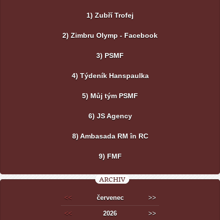
1) Zubří Trofej
2) Zimbru Olymp - Facebook
3) PSMF
4) Týdeník Hanspaulka
5) Můj tým PSMF
6) JS Agency
8) Ambasada RM în RC
9) FMF
ARCHIV
<<
červenec
>>
<<
2026
>>