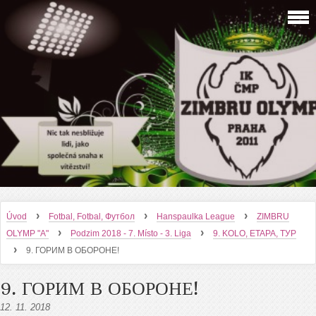
›
›
›
Úvod
Fotbal, Fotbal, Футбол
Hanspaulka League
ZIMBRU
›
›
OLYMP "A"
Podzim 2018 - 7. Místo - 3. Liga
9. KOLO, ETAPA, ТУР
›
9. ГОРИМ В ОБОРОНЕ!
9. ГОРИМ В ОБОРОНЕ!
12. 11. 2018