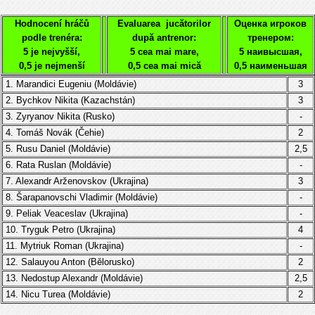
Hodnocení hráčů
Evaluarea jucătorilor
Оценка игроков
podle trenéra:
după antrenor:
тренером:
5 je nejvyšší,
5 cea mai mare,
5 наивысшая,
0,5 je nejmenší
0,5 cea mai mică
0,5 наименьшая
1. Marandici Eugeniu (
Moldávie
)
3
2.
Bychkov Nikita (Kazachstán)
3
3.
Zyryanov
Nikita
(
Rusko
)
-
4.
Tomáš Novák
(
Čehie
)
2
5.
Rusu Daniel
(
Moldávie
)
2,5
6.
Rata
Ruslan
(
Moldávie
)
-
7. Alexandr Arženovskov
(Ukrajina)
3
8. Šarapanovschi Vladimir (
Moldávie
)
-
9. Peliak Veaceslav
(Ukrajina)
-
10.
Tryguk
Petro
(
Ukrajina
)
4
11. Mytriuk Roman
(
Ukrajina
)
-
12. Salauyou Anton (Bělorusko)
2
13.
Nedostup Alexandr
(
Moldávie
)
2,5
14.
Nicu Turea
(
Moldávie
)
2