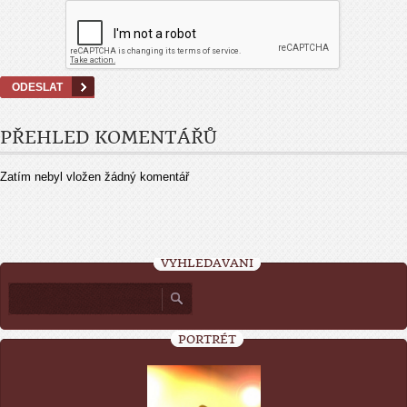
PŘEHLED KOMENTÁŘŮ
Zatím nebyl vložen žádný komentář
VYHLEDÁVÁNÍ
PORTRÉT