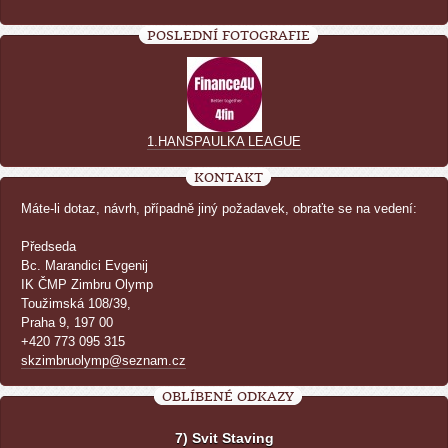
POSLEDNÍ FOTOGRAFIE
1.HANSPAULKA LEAGUE
KONTAKT
Máte-li dotaz, návrh, případně jiný požadavek, obraťte se na vedení:
Předseda
Bc. Marandici Evgenij
IK ČMP Zimbru Olymp
Toužimská 108/39,
Praha 9, 197 00
+420 773 095 315
skzimbruolymp@seznam.cz
OBLÍBENÉ ODKAZY
7) Svit Staving