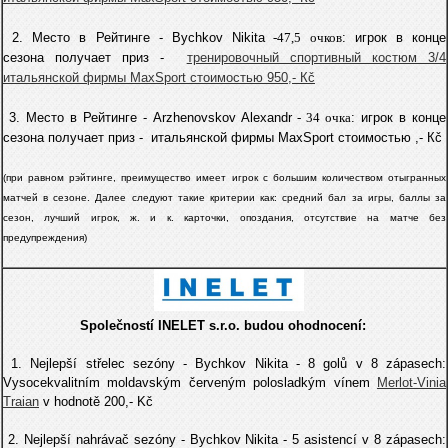
2. Место в Рейтинге -
Bychkov Nikita
-47,5
очков
: игрок в конце
сезона получает приз -
тренировочный спортивный костюм 3/4
итальянской фирмы МахSport стоимостью 950,- Кč
3. Место в Рейтинге - Arzhenovskov Alexandr
- 34
очкa
: игрок в конце
сезона получает приз -
итальянской фирмы МахSport стоимостью ,- Кč
(при равном pэйтинге, преимущество имеет игрок с большим количеством отыгранных
матчей в сезоне. Далее следуют такие критерии как: средний бал за игры, баллы за
сезон, лучший игрок, ж. и к. карточки, опоздания, отсутствие на матче без
предупреждения)
Společností INELET s.r.o. budou ohodnocení:
1. Nejlepší střelec sezóny - Bychkov Nikita - 8 golů v 8 zápasech:
Vysocekvalitním moldavským červeným polosladkým vínem
Merlot-Vinia
Traian
v hodnotě 200,- Kč
2. Nejlepší nahrávač sezóny - Bychkov Nikita - 5 asistencí v 8 zápasech: