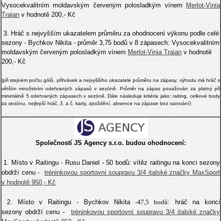
Vysocekvalitním moldavským červeným polosladkým vínem
Merlot-Vinia
Traian
v hodnotě 200,- Kč
3. Hráč s nejvyšším ukazatelem průměru za ohodnocení výkonu podle celé
sezony -
Bychkov Nikita
- průměr 3,75 bodů v 8 zápasech: Vysocekvalitním
moldavským červeným polosladkým vínem
Merlot-Vinia Traian
v hodnotě
200,- Kč
(
při stejném počtu gólů, přihrávek a
nejvyššího ukazatele průměru na zápasy, výhodu má hráč s
větším množstvím odehraných zápasů v sezóně. Průměr na zápas považován za platný při
minimálně 5 odehraných zápasech v sezóně. Dále následuje kritéria jako: raiting, celkové body
za sez
ó
nu, nejlepší hráč, ž. a č. karty, zpoždění, absence na zápase bez varování)
Společností
JS Agency s.r.o.
budou ohodnocení:
1. Místo v Raitingu -
Rusu Daniel
- 50 bodů
:
vítěz raitingu na konci sezony
obdrží cenu -
tréninkovou sportovní soupravu 3/4
italské značky MaxSport
v hodnotě 950,- Kč
2. Místo v Raitingu -
Bychkov Nikita
-47,5 bodů
:
hráč na konci
sezony obdrží cenu -
tréninkovou sportovní soupravu 3/4
italské značky