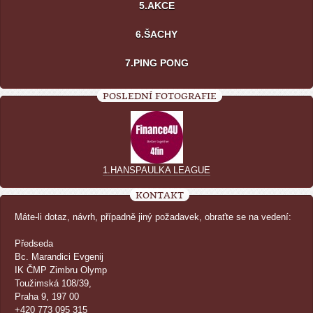
5.AKCE
6.ŠACHY
7.PING PONG
POSLEDNÍ FOTOGRAFIE
1.HANSPAULKA LEAGUE
KONTAKT
Máte-li dotaz, návrh, případně jiný požadavek, obraťte se na vedení:
Předseda
Bc. Marandici Evgenij
IK ČMP Zimbru Olymp
Toužimská 108/39,
Praha 9, 197 00
+420 773 095 315