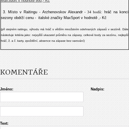
MaxSport v hodnotě 950,- Kč
3. Místo v Raitingu - Arzhenovskov Alexandr
- 34 bodů
:
hráč na konci
sezony obdrží cenu -
italské značky MaxSport v hodnotě ,- Kč
(při stejném raitingu, výhodu má hráč s větším množstvím odehraných zápasů v sezóně. Dále
následuje kritéria jako: nejvyšší ukazatel průměru na zápasy, celkové body za sezónu, nejlepší
hráč, ž. a č. karty, zpoždění, absence na zápase bez varování)
KOMENTÁŘE
Jméno:
Nadpis:
Text: