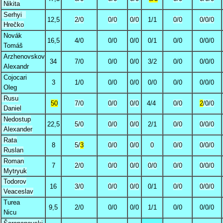
Nikita
Serhyi
12,5
2/0
0/0
0/0
1/1
0/0
0/0/0
Hrečko
Novák
16,5
4/0
0/0
0/0
0/1
0/0
0/0/0
Tomáš
Arzhenovskov
34
7/0
0/0
0/0
3/2
0/0
0/0/0
Alexandr
Cojocari
3
1/0
0/0
0/0
0/0
0/0
0/0/0
Oleg
Rusu
50
7/0
0/0
0/0
4/4
0/0
2
/0/0
Daniel
Nedostup
22,5
5/0
0/0
0/0
2/1
0/0
0/0/0
Alexander
Rata
8
5/
3
0/0
0/0
0
0/0
0/0/0
Ruslan
Roman
7
2/0
0/0
0/0
0/0
0/0
0/0/0
Mytryuk
Todorov
16
3/0
0/0
0/0
0/1
0/0
0/0/0
Veaceslav
Turea
9,5
2/0
0/0
0/0
1/1
0/0
0/0/0
Nicu