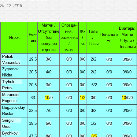
29. 12. 2018
Матчи /
Опозда-
Вратарь:
Отсутствие
ния:
Жк
Голы
Рей-
Пенальти
Матчи
Игрок
без
разминкa
/
/
тинг
+/-
/ Нули /
предупре-
/
Кк
Пасы
Пенальти
ждения
матч
Peliak
19,5
3/0
0/0
0/0
2/2
0/0
0/0/0
Veaceslav
Zyryanov
20,5
4/0
0/0
0/0
2/2
0/0
0/0/0
Nikita
Tryhuk
20,5
3/0
0/0
0/0
6/2
0/0
0/0/0
Petro
Marandici
33
10
/0
0/0
1/2
0/0
0/0
10
/0/0
Eugeniu
Bugayevskiy
32,5
7/0
0/0
0/0
3/2
0/0
0/0/0
Ruslan
Sergiu
19,5
5/0
0/0
0/0
1/2
0/0
0/0/0
Ursu
Bychkov
47,5
8/0
0/0
0/0
8/5
0/0
0/0/0