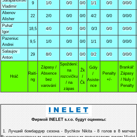
Šarapanovski
9
1/0
0/0
0/0
1/1
0/0
0/0/0
Vladimir
Abenov
22
2/0
0/0
0/0
4/2
0/0
0/0/0
Alisher
Puhal'
18,5
4/0
0/0
0/0
0/3
0/0
0/0/0
Igor
Pazeniuc
9,5
1/0
0/0
0/0
1/1
0/0
0/0/0
Andrei
Salaujov
29
8/0
0/0
0/0
0/2
0/0
0/0/0
Anton
Spoždení:
Zápasy /
Brankář:
Góly
na
Žk
Raiti-
Absence
Penalty
Zápasy
/
Hráč
rozcvičku
/
ng
bez
+/-
/ Nuly /
Asiste-
/ na
Čk
varování
nce
Penalty
zápas
Фирмой INELET s.r.o. будут оценены:
1. Лучший бомбардир сезона - Bychkov Nikita - 8 голов в 8 матчах
:
Высококачественным молдавским красным полусладким вином
Merlot-