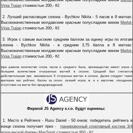
Vinia Traian
стоимостью 200,- Кč
2. Лучший распасовщик сезона - Bychkov Nikita -
5 пасoв в 8 матчах:
Высококачественным молдавским красным полусладким вином
Merlot-
Vinia Traian
стоимостью 200,- Кč
3. Игрок с самым высоким средним баллом за оценку игры по итогам
сезона - Bychkov Nikita -
в среднем 3,75
балла в 8 матчах:
Высококачественным молдавским красным полусладким вином
Merlot-
Vinia Traian
стоимостью 200,- Кč
(при равном количестве голов, пасов и среднего бала, преимущество имеет игрок с
большим количеством отыгранных матчей в сезоне. C
редний бал считается
действительным
при
минимально 5 отгранных матчax в сезоне.
Далее следуют такие
критерии как: рейтинг, баллы за сезон, лучший игрок, ж. и к. карточки, опоздания,
отсутствие на матче без предупреждения)
Фирмой
JS Agency s.r.o.
будут оценены:
1. Место в Рейтинге - Rusu Daniel - 50 очков: победитель рейтинга в
конце сезона получает приз -
тренировочный спортивный костюм 3/4
итальянской фирмы МахSport стоимостью 950,- Кč