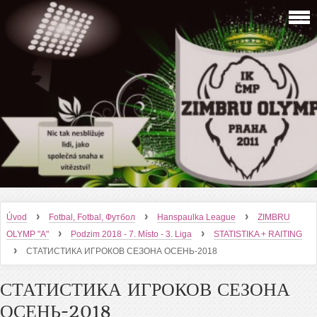
›
›
›
Úvod
Fotbal, Fotbal, Футбол
Hanspaulka League
ZIMBRU
›
›
OLYMP "A"
Podzim 2018 - 7. Místo - 3. Liga
STATISTIKA + RAITING
›
СТАТИСТИКА ИГРОКОВ СЕЗОНА ОСЕНЬ-2018
СТАТИСТИКА ИГРОКОВ СЕЗОНА
ОСЕНЬ-2018