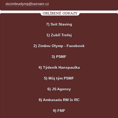
skzimbruolymp@seznam.cz
OBLÍBENÉ ODKAZY
7) Svit Staving
1) Zubří Trofej
2) Zimbru Olymp - Facebook
3) PSMF
4) Týdeník Hanspaulka
5) Můj tým PSMF
6) JS Agency
8) Ambasada RM în RC
9) FMF