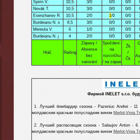
Spirin V.
10,5
3/0
0/0
0/0
Novák T.
10,5
3/0
0/0
0/0
Esenzhanov R.
10,5
2/0
1
/0
0/0
Burdeianu N. s
8,5
3/0
0/0
0/0
Mereuta V.
6
1/0
0/0
0/0
Burdeianu N. j
4
2/0
0/0
0/0
Zápasy /
Spoždení:
G
Žk
Absence
na
Hráč
Raiting
/
bez
rozcvičku
As
Čk
varování
/ na zápas
Фирмой INELET s.r.o. буд
1. Лучший бомбардир сезона - Pazeniuc Andrei - 11
молдавским красным полусладким вином
Merlot-Vinia T
2. Лучший распасовщик сезона -
Salaujov Anton
-
6 
молдавским красным полусладким вином
Merlot-Vinia T