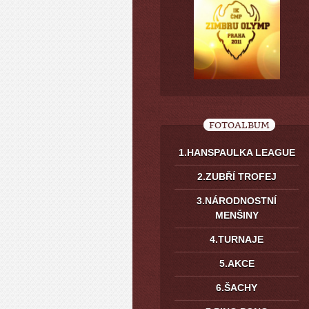
FOTOALBUM
1.HANSPAULKA LEAGUE
2.ZUBŘÍ TROFEJ
3.NÁRODNOSTNÍ
MENŠINY
4.TURNAJE
5.AKCE
6.ŠACHY