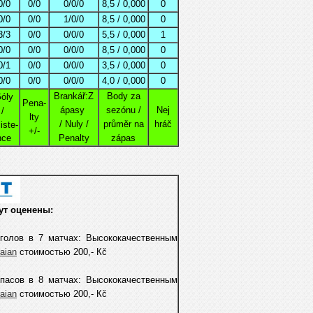
0/0
0/0
0/0/0
8,5 / 0,000
0
0/0
0/0
1/0/0
8,5 / 0,000
0
3/3
0/0
0/0/0
5,5 / 0,000
1
0/0
0/0
0/0/0
8,5 / 0,000
0
0/1
0/0
0/0/0
3,5 / 0,000
0
0/0
0/0
0/0/0
4,0 / 0,000
0
Brankář:Z
Body za
óly
Pena-
ápasy
sezónu /
Nej
/
lty
/ Nuly /
průměr na
hráč
iste-
+/-
nce
Penalty
zápas
ут оценены:
 голов в 7 матчах
: Высококачественным
raian
стоимостью 200,- Кč
пасoв в 8 матчах: Высококачественным
raian
стоимостью 200,- Кč