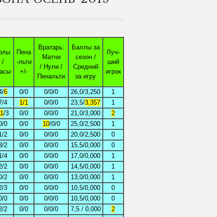
Вратарь:
Баллы за
олы
Пена
Луч-
Матчи
сезон /
/
-льти
ший
/ Нули /
Средний
асы
+/-
игрок
Пенальти
за игру
4/
6
0/0
0/0/0
26,0/3,250
1
7/4
1/1
0/0/0
23,5/
3,357
1
1
/3
0/0
0/0/0
21,0/3,000
2
0/0
0/0
10
/0/0
25,0/2,500
1
1/2
0/0
0/0/0
20,0/2,500
0
3/2
0/0
0/0/0
15,5/0,000
0
1/4
0/0
0/0/0
17,0/0,000
1
2/2
0/0
0/0/0
14,5/0,000
1
0/2
0/0
0/0/0
13,0/0,000
1
2/3
0/0
0/0/0
10,5/0,000
0
0/0
0/0
0/0/0
10,5/0,000
0
2/2
0/0
0/0/0
7,5 / 0,000
2