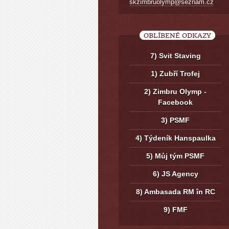
skzimbruolymp@seznam.cz
OBLÍBENÉ ODKAZY
7) Svit Staving
1) Zubří Trofej
2) Zimbru Olymp -
Facebook
3) PSMF
4) Týdeník Hanspaulka
5) Můj tým PSMF
6) JS Agency
8) Ambasada RM în RC
9) FMF