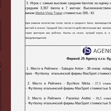
3. Игрок с самым высоким средним баллом за оценку иг
среднем 3,357
балла в 7 матчах: Высококачествен
вином
Merlot-Vinia Traian
стоимостью 200,- Кč
(при равном количестве голов, пасов и среднего бала, преимущест
матчей в сезоне. C
редний бал считается действительным
при
минима
такие критерии как: рейтинг, баллы за сезон, лучший игрок, ж. и 
предупреждения)
Фирмой
JS Agency s.r.o.
бу
1. Место в Рейтинге -
Salaujov Anton
- 38 очков: побе
ý
приз -
Футболку
итальянской фирмы МахSport стоимост
2. Место в Рейтинге -
Bychkov Nikita
- 37,5
очков
-
Футболку итальянской фирмы МахSport стоимостью 50
3. Место в Рейтинге -
Pazeniuc Andrei
- 36,5
очко
-
Футболку итальянской фирмы МахSport стоимостью 50