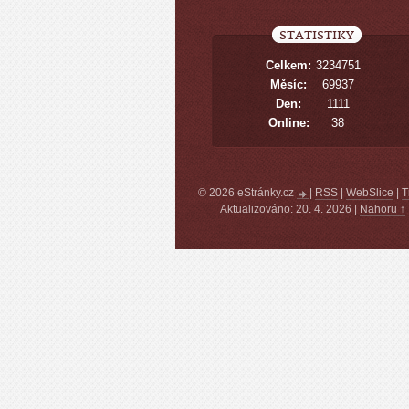
STATISTIKY
Celkem:
3234751
Měsíc:
69937
Den:
1111
Online:
38
© 2026 eStránky.cz
|
RSS
|
WebSlice
|
T
Aktualizováno: 20. 4. 2026
|
Nahoru ↑