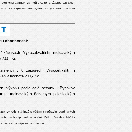
ством отыгранных матчей в сезоне. Далее следуют
к, ж. и к. карточки, опоздания, отсутствие на матче
dou ohodnocení:
 7 zápasech: Vysocekvalitním moldavským
 200,- Kč
sistencí v 8 zápasech: Vysocekvalitním
aian
v hodnotě 200,- Kč
ní výkonu podle celé sezony - Bychkov
itním
moldavským červeným polosladkým
pasy, výhodu má hráč s větším množstvím odehraných
dehraných zápasech v sezóně. Dále následuje kritéria
ní, absence na zápase bez varování)