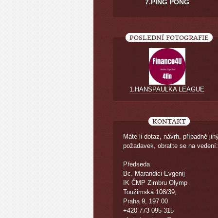
7.PING PONG
POSLEDNÍ FOTOGRAFIE
1.HANSPAULKA LEAGUE
KONTAKT
Máte-li dotaz, návrh, případně jin
požadavek, obraťte se na vedení:
Předseda
Bc. Marandici Evgenij
IK ČMP Zimbru Olymp
Toužimská 108/39,
Praha 9, 197 00
+420 773 095 315