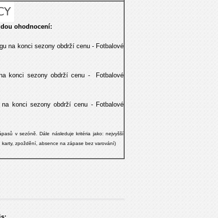
dou ohodnocení:
ingu na konci sezony obdrží cenu - Fotbalové
na konci sezony obdrží cenu -
Fotbalové
 na konci sezony obdrží cenu -
Fotbalové
pasů v sezóně. Dále následuje kritéria jako: nejvyšší
č. karty, zpoždění, absence na zápase bez varování)
s: