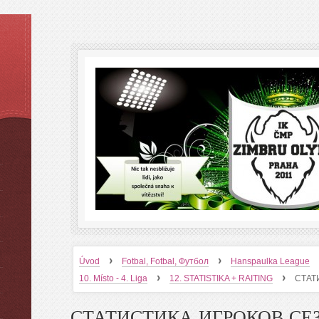
›
›
Úvod
Fotbal, Fotbal, Футбол
Hanspaulka League
›
›
10. Místo - 4. Liga
12. STATISTIKA + RAITING
СТАТ
СТАТИСТИКА ИГРОКОВ СЕ