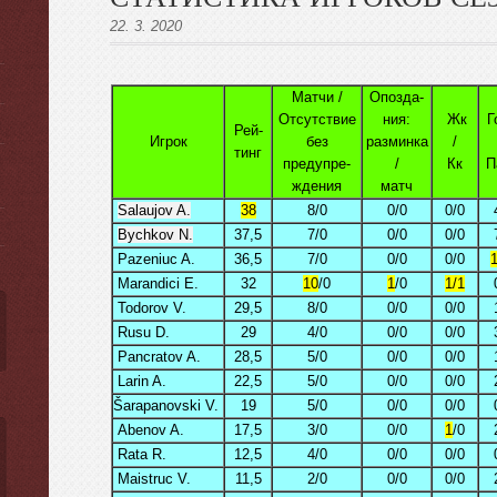
22. 3. 2020
Матчи /
Опозда-
Отсутствиe
ния:
Жк
Г
ы
Рей-
Игрок
без
разминкa
/
тинг
предупре-
/
Кк
П
ждения
матч
Salaujov A.
38
8/0
0/0
0/0
Bychkov N.
37,5
7/0
0/0
0/0
Pazeniuc A.
36,5
7/0
0/0
0/0
1
Marandici E.
32
10
/0
1
/0
1/1
Todorov V.
29,5
8/0
0/0
0/0
Rusu D.
29
4/0
0/0
0/0
Pancratov A.
28,5
5/0
0/0
0/0
Larin A.
22,5
5/0
0/0
0/0
Šarapanovski V.
19
5/0
0/0
0/0
Abenov A.
17,5
3/0
0/0
1
/0
Rata R.
12,5
4/0
0/0
0/0
Maistruc V.
11,5
2/0
0/0
0/0