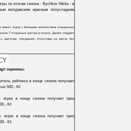
ры по итогам сезона - Bychkov Nikita -
в
ным молдавским красным полусладким
во имеет игрок с большим количеством отыгранных
льно 7 отгранных матчax в сезоне.
Далее следуют
к. карточки, опоздания, отсутствие на матче без
дут оценены:
дитель рейтинга в конце сезона получает
ью 500,- Кč
: игрок в конце сезона получает приз
0,- Кč
в
: игрок в конце сезона получает приз
0,- Кč