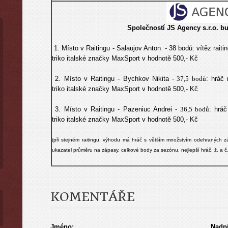
Společností
JS Agency s.r.o.
bu
1. Místo v Raitingu -
Salaujov Anton
- 38 bodů
:
vítěz rait
triko
italské značky MaxSport v hodnotě 500,- Kč
2. Místo v Raitingu -
Bychkov Nikita
- 37,5 bodů
:
hráč 
triko
italské značky MaxSport v hodnotě 500,- Kč
3. Místo v Raitingu -
Pazeniuc Andrei
- 36,5 bodů
:
hráč
triko
italské značky MaxSport v hodnotě 500,- Kč
(při stejném raitingu, výhodu má hráč s větším množstvím odehraných zá
ukazatel průměru na zápasy, celkové body za sezónu, nejlepší hráč, ž. a 
KOMENTÁŘE
Jméno:
Nadpi