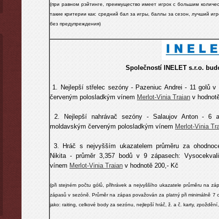
(при равном pэйтинге, преимущество имеет игрок с большим количе
такие критерии как: средний бал за игры, баллы за сезон, лучший игро
без предупреждения)
Společností INELET s.r.o. bu
1. Nejlepší střelec sezóny -
Pazeniuc Andrei
- 11 golů v
červeným polosladkým vínem
Merlot-Vinia Traian
v hodnotě
2. Nejlepší nahrávač sezóny -
Salaujov Anton
- 6 a
moldavským červeným polosladkým vínem
Merlot-Vinia Tr
3. Hráč s nejvyšším ukazatelem průměru za ohodnoce
Nikita - průměr 3,357 bodů v 9 zápasech:
Vysocekval
vínem
Merlot-Vinia Traian
v hodnotě 200,- Kč
(
při stejném počtu gólů, přihrávek a
nejvyššího ukazatele průměru na zá
zápasů v sezóně. Průměr na zápas považován za platný při minimálně 7 o
jako: raiting, celkové body za sez
ó
nu, nejlepší hráč, ž. a č. karty, zpoždě