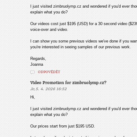
I just visited zimbruolymp.cz and wondered if you'd ever th
explain what you do?
Our videos cost just $195 (USD) for a 30 second video ($239 
voice-over and video.
I can show you some previous videos we've done if you wan
you're interested in seeing samples of our previous work.
Regards,
Joanna
ODPOVĚDĚT
Video Promotion for zimbruolymp.cz?
,
Jo
5. 4. 2026 16:52
Hi,
I just visited zimbruolymp.cz and wondered if you'd ever th
explain what you do?
Our prices start from just $195 USD.