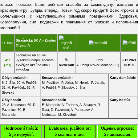
классе повыше. Всем ребятам спасибо за самоотдачу, желание и
красивую игру! Зубры, вперёд, Новый год скоро придёт!! Всех игроков и
болельщиков с наступающими зимними праздниками! Здоровья,
благополучия, сил, поддержи и понимания от близких и исполнения
желаний!!!
Strašnická SK A - Zimbru
11. kolo
Olymp A
Technické utkání ve
M.
4:3
vysokém tempu, spousta
J. Pohl
6.12.2021
(2:1)
skvělých akcí na obou
Klevchuk
A. Pohl
(Pivovar Moucha FC)
HOSTI
stranách.
Góly domácích:
Sestava domácích:
Karty domácích:
6. J. Šíla, 20. A. Potěšil,
M. Pavlíček, P. Jizba, M. Herold, P. Janák,
31. M. Pavlíček, 52. P.
A. Potěšil, P. Silovský, J. Šíla
Silovský
Góly hostů:
Sestava hostů:
Karty hostů:
23. A. Nedostup, 60. D.
E. Marandici, V. Todorov, A. Salaujov, R.
Pazeniuc, 60. E.
Rata, D. Pazeniuc, A. Pancratov, A.
Marandici
Nedostup, M. Klevchuk
Hodnocení hráčů:
Evaluarea jucătorilor:
Оценка игроков:
5 je nejvyšší,
5 cea mai mare,
5 наивысшая,