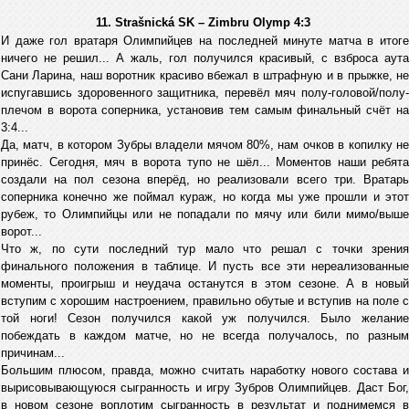
11. Strašnická SK – Zimbru Olymp 4:3
И даже гол вратаря Олимпийцев на последней минуте матча в итоге
ничего не решил... А жаль, гол получился красивый, с взброса аута
Сани Ларина, наш воротник красиво вбежал в штрафную и в прыжке, не
испугавшись здоровенного защитника, перевёл мяч полу-головой/полу-
плечом в ворота соперника, установив тем самым финальный счёт на
3:4...
Да, матч, в котором Зубры владели мячом 80%, нам очков в копилку не
принёс. Сегодня, мяч в ворота тупо не шёл... Моментов наши ребята
создали на пол сезона вперёд, но реализовали всего три. Вратарь
соперника конечно же поймал кураж, но когда мы уже прошли и этот
рубеж, то Олимпийцы или не попадали по мячу или били мимо/выше
ворот...
Что ж, по сути последний тур мало что решал с точки зрения
финального положения в таблице. И пусть все эти нереализованные
моменты, проигрыш и неудача останутся в этом сезоне. А в новый
вступим с хорошим настроением, правильно обутые и вступив на поле с
той ноги! Сезон получился какой уж получился. Было желание
побеждать в каждом матче, но не всегда получалось, по разным
причинам...
Большим плюсом, правда, можно считать наработку нового состава и
вырисовывающуюся сыгранность и игру Зубров Олимпийцев. Даст Бог,
в новом сезоне воплотим сыгранность в результат и поднимемся в