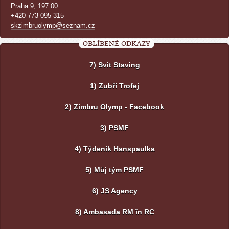
Praha 9, 197 00
+420 773 095 315
skzimbruolymp@seznam.cz
OBLÍBENÉ ODKAZY
7) Svit Staving
1) Zubří Trofej
2) Zimbru Olymp - Facebook
3) PSMF
4) Týdeník Hanspaulka
5) Můj tým PSMF
6) JS Agency
8) Ambasada RM în RC