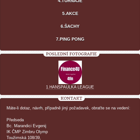
4.TURNAJE
5.AKCE
6.ŠACHY
7.PING PONG
POSLEDNÍ FOTOGRAFIE
1.HANSPAULKA LEAGUE
KONTAKT
Máte-li dotaz, návrh, případně jiný požadavek, obraťte se na vedení:
Předseda
Bc. Marandici Evgenij
IK ČMP Zimbru Olymp
Toužimská 108/39,