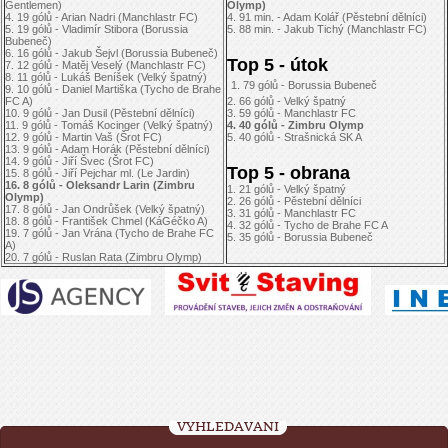
Gentlemen)
Olymp)
4. 19 gólů - Arian Nadri (Manchlastr FC)
4. 91 min. - Adam Kolář (Pěstební dělníci)
5. 19 gólů - Vladimír Stibora (Borussia
5. 88 min. - Jakub Tichý (Manchlastr FC)
Bubeneč)
6. 16 gólů - Jakub Šejvl (Borussia Bubeneč)
Top 5 - útok
7. 12 gólů - Matěj Veselý (Manchlastr FC)
8. 11 gólů - Lukáš Beníšek (Velký špatný)
1. 79 gólů - Borussia Bubeneč
9. 10 gólů - Daniel Martiška (Tycho de Brahe
FC A)
2. 66 gólů - Velký špatný
10. 9 gólů - Jan Dusil (Pěstební dělníci)
3. 59 gólů - Manchlastr FC
11. 9 gólů - Tomáš Kocinger (Velký špatný)
4. 40 gólů - Zimbru Olymp
12. 9 gólů - Martin Vaš (Šrot FC)
5. 40 gólů - Strašnická SK A
13. 9 gólů - Adam Horák (Pěstební dělníci)
14. 9 gólů - Jiří Švec (Šrot FC)
Top 5 - obrana
15. 8 gólů - Jiří Pejchar ml. (Le Jardin)
16. 8 gólů - Oleksandr Larin (Zimbru
1. 21 gólů - Velký špatný
Olymp)
2. 26 gólů - Pěstební dělníci
17. 8 gólů - Jan Ondrůšek (Velký špatný)
3. 31 gólů - Manchlastr FC
18. 8 gólů - František Chmel (KáGéčko A)
4. 32 gólů - Tycho de Brahe FC A
19. 7 gólů - Jan Vrána (Tycho de Brahe FC
5. 35 gólů - Borussia Bubeneč
A)
20. 7 gólů - Ruslan Rata (Zimbru Olymp)
VYHLEDÁVÁNÍ