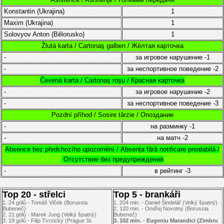
Konstantin
(Ukrajina)
1
Maxim
(Ukrajina)
1
Solovyov Anton (Bělorusko)
1
Žlutá karta / Cartonaş galben / Жёлтая карточка
-
за игровое нарушение
-1
-
за неспортивное поведение
-2
Čevená karta / Cartonaş roşu / Красная карточка
-
за игровое нарушение
-2
-
за неспортивное поведение
-3
Pozdní příhod / Sosire târzie / Опоздание
-
на разминку
-1
-
на матч
-2
Absence bez předchozího upozornění /
Absența fără notificare prealabilă /
Отсутствие без предупреждения
-
в рейтинг
-3
Top 20 - střelci
Top 5 - brankáři
1. 24 gólů - Tomáš Vlček (Borussia
1. 204 min. - Daniel Šindelář (Velký špatný)
Bubeneč)
2. 120 min. - Ondřej Novotný (Borussia
2. 21 gólů - Marek Jung (Velký špatný)
Bubeneč)
3. 19 gólů - Filip Tvrzický (Prague St.
3. 102 min. - Eugeniu Marandici (Zimbru