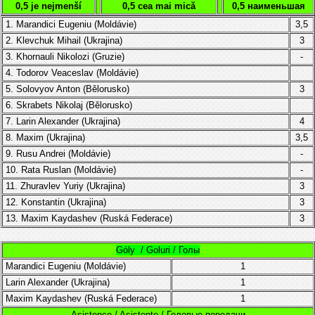
0,5 je nejmenší
0,5 cea mai mică
0,5 наименьшая
1. Marandici Eugeniu (
Moldávie
)
3,5
2. Klevchuk Mihail (Ukrajina)
3
3. Khornauli Nikolozi
(
Gruzie
)
-
4.
Todorov Veaceslav (
Moldávie
)
5.
Solovyov Anton (Bělorusko)
3
6. Skrabets Nikolaj (
Bělorusko)
7. Larin Alexander
(Ukrajina)
4
8. Maxim
(Ukrajina)
3,5
9. Rusu Andrei (Moldávie)
-
10. Rata Ruslan
(Moldávie)
-
11.
Zhuravlev Yuriy (
Ukrajina
)
3
12. Konstantin
(Ukrajina)
3
13.
Maxim Kaydashev
(Ruská Federace)
3
Góly / Goluri / Голы
Marandici Eugeniu (
Moldávie
)
1
Larin Alexander
(Ukrajina)
1
Maxim Kaydashev
(Ruská Federace)
1
Asistence / Asistenţe / Голевые передачи