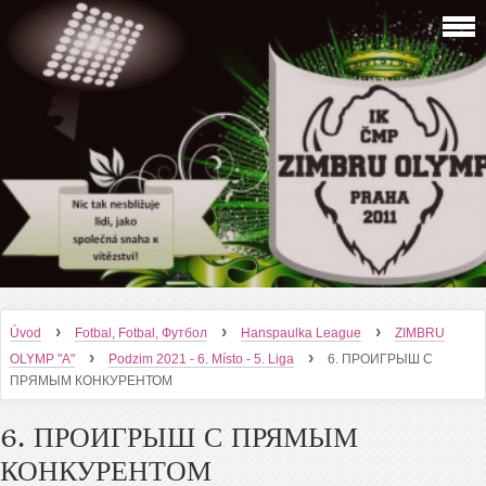
›
›
›
Úvod
Fotbal, Fotbal, Футбол
Hanspaulka League
ZIMBRU
›
›
OLYMP "A"
Podzim 2021 - 6. Místo - 5. Liga
6. ПРОИГРЫШ С
ПРЯМЫМ КОНКУРЕНТОМ
6. ПРОИГРЫШ С ПРЯМЫМ
КОНКУРЕНТОМ