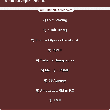
skzimbruolymp@seznam.cz
OBLÍBENÉ ODKAZY
7) Svit Staving
1) Zubří Trofej
2) Zimbru Olymp - Facebook
3) PSMF
4) Týdeník Hanspaulka
5) Můj tým PSMF
6) JS Agency
8) Ambasada RM în RC
9) FMF