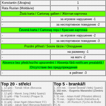
Konstantin
(Ukrajina)
1
Rata Ruslan
(Moldávie)
1
Žlutá karta / Cartonaş galben / Жёлтая карточка
-
за игровое нарушение
-1
-
за неспортивное поведение
-2
Čevená karta / Cartonaş roşu / Красная карточка
-
за игровое нарушение
-2
-
за неспортивное поведение
-3
Pozdní příhod / Sosire târzie / Опоздание
-
на разминку
-1
-
на матч
-2
Absence bez předchozího upozornění /
Absența fără notificare prealabilă /
Отсутствие без предупреждения
-
в рейтинг
-3
Top 20 - střelci
Top 5 - brankáři
1. 12 gólů - Tomáš Vlček (Borussia
1. 204 min. - Daniel Šindelář (Velký špatný)
Bubeneč)
2. 102 min. - Eugeniu Marandici (Zimbru
2. 12 gólů - Marek Jung (Velký špatný)
Olymp)
3. 11 gólů - Filip Tvrzický (Prague St.
3. 91 min. - Adam Kolář (Pěstební dělníci)
Gentlemen)
4. 75 min. - Vojtěch Havlín (KáGéčko A)
4. 11 gólů - Arian Nadri (Manchlastr FC)
5. 74 min. - Jiří Runtsch (Tycho de Brahe
5. 10 gólů - Jakub Šejvl (Borussia Bubeneč)
FC A)