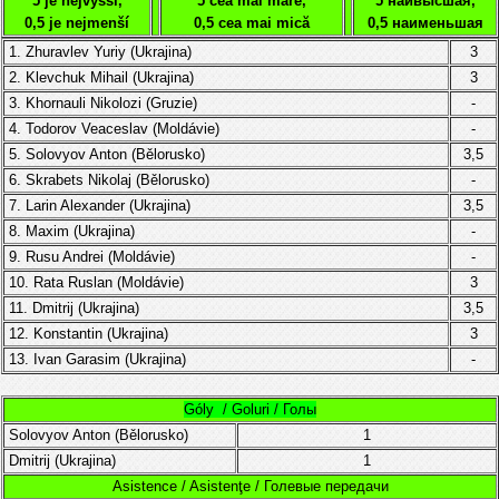
5 je nejvyšší,
5 cea mai mare,
5 наивысшая,
0,5 je nejmenší
0,5 cea mai mică
0,5 наименьшая
1. Zhuravlev Yuriy (
Ukrajina
)
3
2. Klevchuk Mihail (Ukrajina)
3
3. Khornauli Nikolozi
(
Gruzie
)
-
4.
Todorov Veaceslav (
Moldávie
)
-
5.
Solovyov Anton (Bělorusko)
3,5
6. Skrabets Nikolaj (
Bělorusko)
-
7. Larin Alexander
(Ukrajina)
3,5
8. Maxim
(Ukrajina)
-
9. Rusu Andrei (Moldávie)
-
10. Rata Ruslan
(Moldávie)
3
11. Dmitrij (Ukrajina)
3,5
12. Konstantin
(Ukrajina)
3
13. Ivan Garasim
(Ukrajina)
-
Góly / Goluri / Голы
Solovyov Anton (Bělorusko)
1
Dmitrij (Ukrajina)
1
Asistence / Asistenţe / Голевые передачи