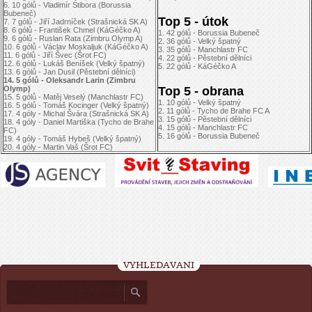
6. 10 gólů - Vladimír Stibora (Borussia
Bubeneč)
Top 5 - útok
7. 7 gólů - Jiří Jadrníček (Strašnická SK A)
8. 6 gólů - František Chmel (KáGéčko A)
1. 42 gólů - Borussia Bubeneč
9. 6 gólů - Ruslan Rata (Zimbru Olymp A)
2. 36 gólů - Velký špatný
10. 6 gólů - Václav Moskaljuk (KáGéčko A)
3. 35 gólů - Manchlastr FC
11. 6 gólů - Jiří Švec (Šrot FC)
4. 22 gólů - Pěstební dělníci
12. 6 gólů - Lukáš Beníšek (Velký špatný)
5. 22 gólů - KáGéčko A
13. 6 gólů - Jan Dusil (Pěstební dělníci)
14. 5 gólů - Oleksandr Larin (Zimbru
Olymp)
Top 5 - obrana
15. 5 gólů - Matěj Veselý (Manchlastr FC)
1. 10 gólů - Velký špatný
16. 5 gólů - Tomáš Kocinger (Velký špatný)
2. 11 gólů - Tycho de Brahe FC A
17. 4 góly - Michal Švára (Strašnická SK A)
3. 15 gólů - Pěstební dělníci
18. 4 góly - Daniel Martiška (Tycho de Brahe
4. 15 gólů - Manchlastr FC
FC)
5. 16 gólů - Borussia Bubeneč
19. 4 góly - Tomáš Hybeš (Velký špatný)
20. 4 góly - Martin Vaš (Šrot FC)
VYHLEDÁVÁNÍ