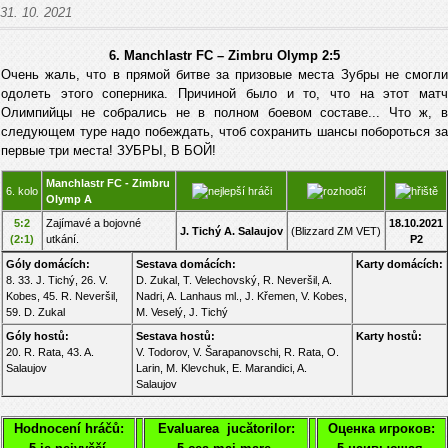
31. 10. 2021
6. Manchlastr FC – Zimbru Olymp 2:5
Очень жаль, что в прямой битве за призовые места Зубры не смогли
одолеть этого соперника. Причиной было и то, что на этот матч
Олимпийцы не собрались нe в полном боевом составе... Что ж, в
следующем туре надо побеждать, чтоб сохранить шансы побороться за
первые три места! ЗУБРЫ, В БОЙ!
Manchlastr FC - Zimbru
6. kolo
Olymp A
5:2
Zajímavé a bojovné
18.10.2021
J. Tichý
A. Salaujov
(Blizzard ZM VET)
(2:1)
utkání.
P2
Góly domácích:
Sestava domácích:
Karty domácích:
8. 33. J. Tichý, 26. V.
D. Zukal, T. Velechovský, R. Neveršil, A.
Kobes, 45. R. Neveršil,
Nadri, A. Lanhaus ml., J. Křemen, V. Kobes,
59. D. Zukal
M. Veselý, J. Tichý
Góly hostů:
Sestava hostů:
Karty hostů:
20. R. Rata, 43. A.
V. Todorov, V. Šarapanovschi, R. Rata, O.
Salaujov
Larin, M. Klevchuk, E. Marandici, A.
Salaujov
Hodnocení hráčů:
Evaluarea jucătorilor:
Оценка игроков: