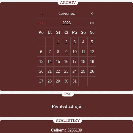
ARCHIV
<<
červenec
>>
<<
2026
>>
Po
Út
St
Čt
Pá
So
Ne
1
2
3
4
5
6
7
8
9
10
11
12
13
14
15
16
17
18
19
20
21
22
23
24
25
26
27
28
29
30
31
RSS
Přehled zdrojů
STATISTIKY
Celkem:
3235139