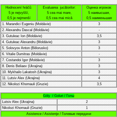
Hodnocení hráčů:
Evaluarea jucătorilor:
Оценка игроков:
5 je nejvyšší,
5 cea mai mare,
5 наивысшая,
0,5 je nejmenší
0,5 cea mai mică
0,5 наименьшая
1. Marandici Eugeniu (
Moldávie
)
3
2. Alexandru Dascal
(
Moldávie
)
-
3.
Gutuleac Ion (
Moldávie)
3,5
4.
Gutuleac Alexandru (
Moldávie
)
3
5. Solovyov Anton (
Bělorusko)
3
6. Vitalie Dumitras
(
Moldávie
)
-
7.
Costandoi Igor
(
Moldávie)
3
8. Denis Beliaev (Ukrajina)
3
10. Mykhailo Lakatosh (Ukrajina)
3
11.
Lutsiv Alex (Ukrajina)
4
12. Nikolozi Khornauli (Gruzie)
3,5
Góly / Goluri / Голы
Lutsiv Alex (Ukrajina)
2
Nikolozi Khornauli (Gruzie)
1
Asistence / Asistenţe / Голевые передачи