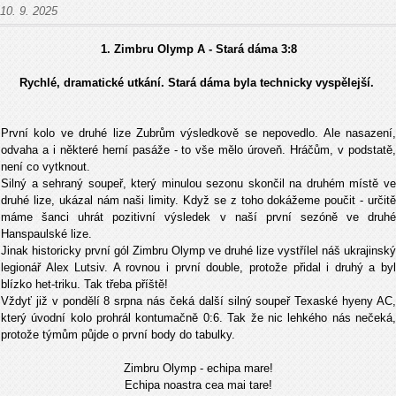
10. 9. 2025
1. Zimbru Olymp A - Stará dáma
3:8
Rychlé, dramatické utkání. Stará dáma byla technicky vyspělejší.
První kolo ve druhé lize Zubrům výsledkově se nepovedlo. Ale nasazení,
odvaha a i některé herní pasáže - to vše mělo úroveň. Hráčům, v podstatě,
není co vytknout.
Silný a sehraný soupeř, který minulou sezonu skončil na druhém místě ve
druhé lize, ukázal nám naši limity. Když se z toho dokážeme poučit - určitě
máme šanci uhrát pozitivní výsledek v naší první sezóně ve druhé
Hanspaulské lize.
Jinak historicky první gól Zimbru Olymp ve druhé lize vystřílel náš ukrajinský
legionář Alex Lutsiv. A rovnou i první double, protože přidal i druhý a byl
blízko het-triku. Tak třeba příště!
Vždyť již v pondělí 8 srpna nás čeká další silný soupeř Texaské hyeny AC,
který úvodní kolo prohrál kontumačně 0:6. Tak že nic lehkého nás nečeká,
protože týmům půjde o první body do tabulky.
Zimbru Olymp - echipa mare!
Echipa noastra cea mai tare!