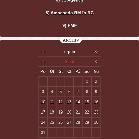
6) JS Agency
8) Ambasada RM în RC
9) FMF
ARCHIV
<<
srpen
>>
<<
2026
>>
Po
Út
St
Čt
Pá
So
Ne
1
2
3
4
5
6
7
8
9
10
11
12
13
14
15
16
17
18
19
20
21
22
23
24
25
26
27
28
29
30
31