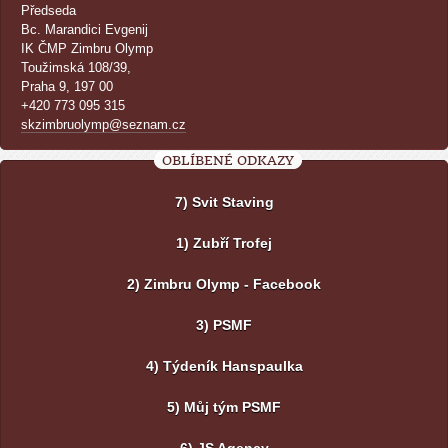
Předseda
Bc. Marandici Evgenij
IK ČMP Zimbru Olymp
Toužimská 108/39,
Praha 9, 197 00
+420 773 095 315
skzimbruolymp@seznam.cz
OBLÍBENÉ ODKAZY
7) Svit Staving
1) Zubří Trofej
2) Zimbru Olymp - Facebook
3) PSMF
4) Týdeník Hanspaulka
5) Můj tým PSMF