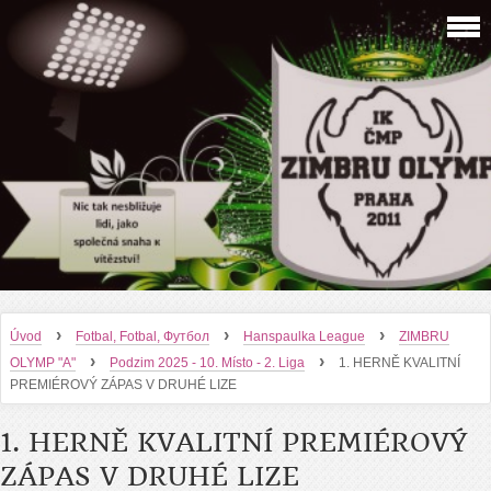
›
›
›
Úvod
Fotbal, Fotbal, Футбол
Hanspaulka League
ZIMBRU
›
›
OLYMP "A"
Podzim 2025 - 10. Místo - 2. Liga
1. HERNĚ KVALITNÍ
PREMIÉROVÝ ZÁPAS V DRUHÉ LIZE
1. HERNĚ KVALITNÍ PREMIÉROVÝ
ZÁPAS V DRUHÉ LIZE