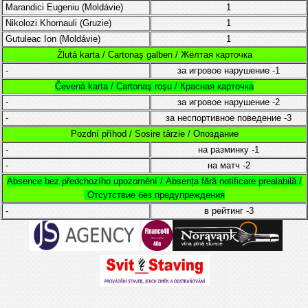
Marandici Eugeniu (
Moldávie
)
1
Nikolozi Khornauli (Gruzie)
1
Gutuleac Ion (
Moldávie)
1
Žlutá karta / Cartonaş galben / Жёлтая карточка
-
за игровое нарушение
-1
Čevená karta / Cartonaş roşu / Красная карточка
-
за игровое нарушение
-2
-
за неспортивное поведение
-3
Pozdní příhod / Sosire târzie / Опоздание
-
на разминку
-1
-
на матч
-2
Absence bez předchozího upozornění /
Absența fără notificare prealabilă /
Отсутствие без предупреждения
-
в рейтинг
-3