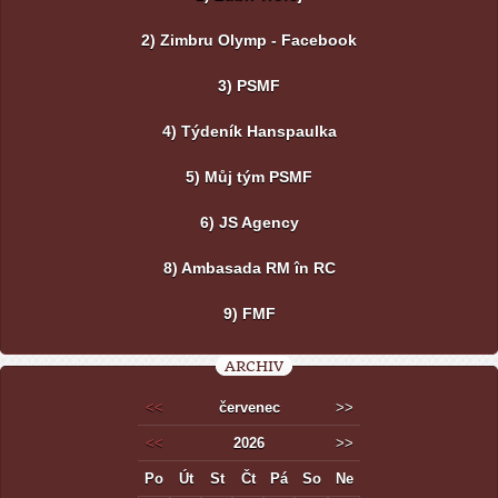
2) Zimbru Olymp - Facebook
3) PSMF
4) Týdeník Hanspaulka
5) Můj tým PSMF
6) JS Agency
8) Ambasada RM în RC
9) FMF
ARCHIV
<<
červenec
>>
<<
2026
>>
Po
Út
St
Čt
Pá
So
Ne