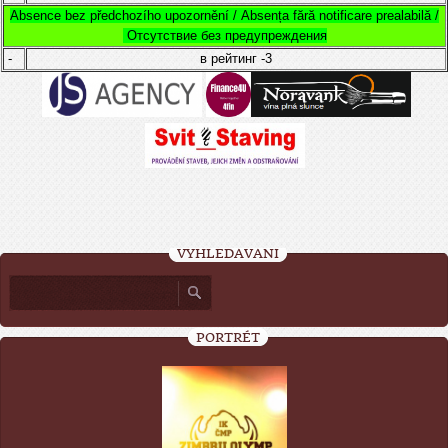
Absence bez předchozího upozornění /
Absența fără notificare prealabilă /
Отсутствие без предупреждения
-
в рейтинг
-3
VYHLEDÁVÁNÍ
PORTRÉT