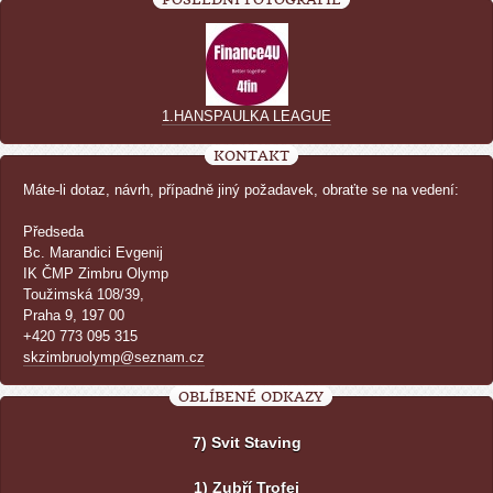
1.HANSPAULKA LEAGUE
KONTAKT
Máte-li dotaz, návrh, případně jiný požadavek, obraťte se na vedení:
Předseda
Bc. Marandici Evgenij
IK ČMP Zimbru Olymp
Toužimská 108/39,
Praha 9, 197 00
+420 773 095 315
skzimbruolymp@seznam.cz
OBLÍBENÉ ODKAZY
7) Svit Staving
1) Zubří Trofej