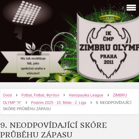
›
›
›
Úvod
Fotbal, Fotbal, Футбол
Hanspaulka League
ZIMBRU
›
›
OLYMP "A"
Podzim 2025 - 10. Místo - 2. Liga
9. NEODPOVÍDAJÍCÍ
SKÓRE PRŮBĚHU ZÁPASU
9. NEODPOVÍDAJÍCÍ SKÓRE
PRŮBĚHU ZÁPASU