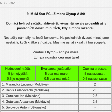
6. 12. 2025
9. M+M Star FC - Zimbru Olymp A
8:0
Domácí byli od začátku aktivnější, výrazněji se ale prosadili až v
posledních deseti minutách, kdy Zimbru rozebrali.
Nestačily nám síly na lepší koncovku. Na posledních dvacet minut jsme
nestačili, kvůli krátké střídačce. Musíme uznat i kvalitní hru soupeře.
Zimbru Olymp - echipa mare!
Echipa noastra cea mai tare!
Hodnocení hráčů:
Evaluarea jucătorilor:
Оценка игроков:
5 je nejvyšší,
5 cea mai mare,
5 наивысшая,
0,5 je nejmenší
0,5 cea mai mică
0,5 наименьшая
1. Marandici Eugeniu (
Moldávie
)
2
2. Denis Culacovschi
(
Moldávie
)
2,5
3.
Gutuleac Ion (
Moldávie)
2,5
4.
Gutuleac Alexandru (
Moldávie
)
2,5
5. Solovyov Anton (
Bělorusko)
-