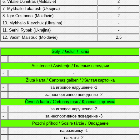
6. Vitalie Dumitras
(
Moldávie
)
2
7.
Mykhailo Lakatosh (Ukrajina)
2
8. Igor Costandoi (Moldávie)
2
10. Mykhailo Klevchuk (Ukrajina)
-
11.
Serhii Rybak (Ukrajina)
-
12.
Vadim Maistruc (Moldávie)
2,5
Góly / Goluri / Голы
-
-
Asistence / Asistenţe / Голевые передачи
-
-
Žlutá karta / Cartonaş galben / Жёлтая карточка
-
за игровое нарушение
-1
-
за неспортивное поведение
-2
Čevená karta / Cartonaş roşu / Красная карточка
-
за игровое нарушение
-2
-
за неспортивное поведение
-3
Pozdní příhod / Sosire târzie / Опоздание
-
на разминку
-1
-
на матч
-2