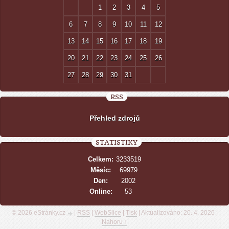
1
2
3
4
5
6
7
8
9
10
11
12
13
14
15
16
17
18
19
20
21
22
23
24
25
26
27
28
29
30
31
RSS
Přehled zdrojů
STATISTIKY
Celkem:
3233519
Měsíc:
69979
Den:
2002
Online:
53
© 2026 eStránky.cz
|
RSS
|
WebSlice
|
Tisk
|
Aktualizováno: 20. 4. 2026
|
Nahoru ↑