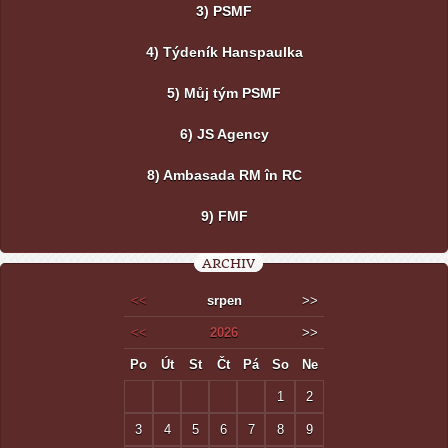
3) PSMF
4) Týdeník Hanspaulka
5) Můj tým PSMF
6) JS Agency
8) Ambasada RM în RC
9) FMF
ARCHIV
<<
srpen
>>
<<
2026
>>
Po
Út
St
Čt
Pá
So
Ne
1
2
3
4
5
6
7
8
9