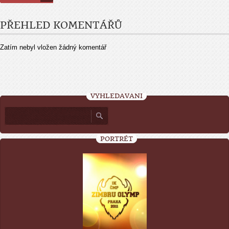
PŘEHLED KOMENTÁŘŮ
Zatím nebyl vložen žádný komentář
VYHLEDÁVÁNÍ
PORTRÉT