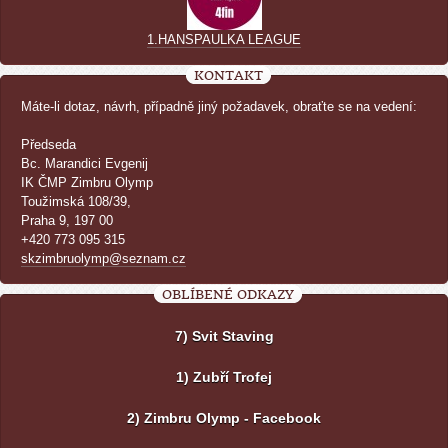
1.HANSPAULKA LEAGUE
KONTAKT
Máte-li dotaz, návrh, případně jiný požadavek, obraťte se na vedení:
Předseda
Bc. Marandici Evgenij
IK ČMP Zimbru Olymp
Toužimská 108/39,
Praha 9, 197 00
+420 773 095 315
skzimbruolymp@seznam.cz
OBLÍBENÉ ODKAZY
7) Svit Staving
1) Zubří Trofej
2) Zimbru Olymp - Facebook