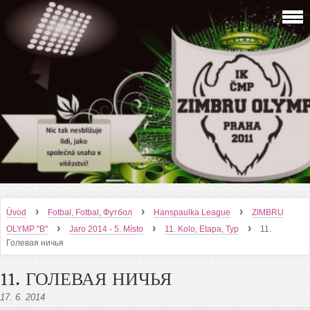
›
›
›
Úvod
Fotbal, Fotbal, Футбол
Hanspaulka League
ZIMBRU
›
›
›
OLYMP "B"
Jaro 2014 - 5. Místo
11. Kolo, Etapa, Тур
11.
Голевая ничья
11. ГОЛЕВАЯ НИЧЬЯ
17. 6. 2014