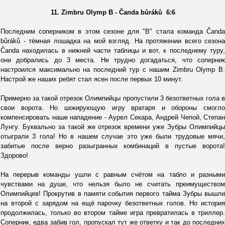
11. Zimbru Olymp B - Čanda bůráků 6:6
Последним соперником в этом сезоне для "B" стала команда Čanda
bůráků - тёмная лошадка на мой взгляд. На протяжении всего сезона
Čanda находилась в нижней части таблицы и вот, к последнему туру,
они добрались до 3 места. Не трудно догадаться, что соперник
настроился максимально на последний тур с нашим Zimbru Olymp B.
Настрой же наших ребят стал ясен после первых 10 минут.
Примерно за такой отрезок Олимпийцы пропустили 3 безответных гола в
свои ворота. Но шокирующую игру вратаря и обороны смогло
компенсировать наше нападение - Аурел Секара, Андрей Чепой, Степан
Лунгу. Буквально за такой же отрезок времени уже Зубры Олимпийцы
отыграли 3 гола! Но в нашем случае это уже были трудовые мячи,
забитые после верно разыгранных комбинаций в пустые ворота!
Здорово!
На перерыв команды ушли с равным счётом на табло и разными
чувствами на душе, что нельзя было не считать преимуществом
Олимпийцев! Прокрутив в памяти события первого тайма Зубры вышли
на второй с зарядом на ещё парочку безответных голов. Но история
продолжилась, только во втором тайме игра превратилась в триллер.
Соперник, едва забив гол, пропускал тут же ответку и так до последних