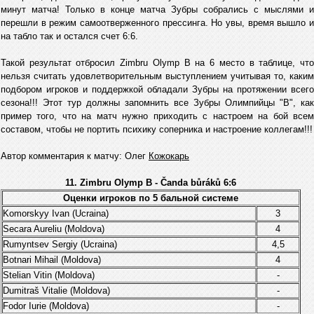
минут матча! Только в конце матча Зубры собрались с мыслями и
перешли в режим самоотверженного прессинга. Но увы, время вышло и
на табло так и остался счет 6:6.
Такой результат отбросил Zimbru Olymp B на 6 место в таблице, что
нельзя считать удовлетворительным выступлением учитывая то, каким
подбором игроков и поддержкой обладали Зубры на протяжении всего
сезона!!! Этот тур должны запомнить все Зубры Олимпийцы "B", как
пример того, что на матч нужно приходить с настроем на бой всем
составом, чтобы не портить психику соперника и настроение коллегам!!!
Автор комментария к матчу: Олег
Кожокарь
11. Zimbru Olymp B - Čanda bůráků 6:6
Оценки игроков по 5 бальной системе
Komorskyy Ivan (Ucraina)
3
Secara Aureliu (Moldova)
4
Rumyntsev Sergiy (Ucraina)
4,5
Botnari Mihail (Moldova)
4
Stelian Vitin (Moldova)
-
Dumitraš Vitalie (Moldova)
-
Fodor Iurie (Moldova)
-