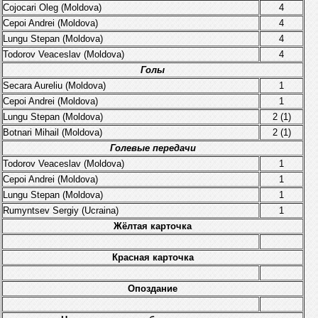
Cojocari Oleg (Moldova)
4
Cepoi Andrei (Moldova
)
4
Lungu Stepan
(Moldova)
4
Todorov Veaceslav (Moldova)
4
Голы
Secara Aureliu (Moldova)
1
Cepoi Andrei (Moldova
)
1
Lungu Stepan
(Moldova)
2 (1)
Botnari Mihail (Moldova)
2 (1)
Голевые передачи
Todorov Veaceslav (Moldova)
1
Cepoi Andrei (Moldova
)
1
Lungu Stepan
(Moldova)
1
Rumyntsev Sergiy (Ucraina)
1
Жёлтая карточка
Красная карточка
Опоздание