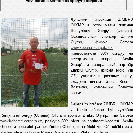
Неучастие в матче без предупреждения
Лучшими игроками ZIMBRU
OLYMP в этом матче признан
Rumyntsev Sergiy (Ucraina).
Официальный спонсор Zimbru
Olymp, фирма Carpeta
www.koberce-carpeta.cz
,
предоставила 30% скидку на
ассортимент ковров "Acvila
Grupp", а генеральный партнёр
Zimbru Olymp, фирма Mold Vin
CZ, удостоила розовым полу-
сладким вином Donna Rose -
Bostavan, коллекции Золотое
колье.
Nejlepším hráčem ZIMBRU OLYMP
v tomto zápase byl vyhlášen
Rumyntsev Sergiy (Ucraina). Oficiální sponzor Zimbru Olymp, firma Carpeta
www.koberce-carpeta.cz
, poskytla 30% slevu na sortiment koberců "Acvila
Grupp" a generální partner Zimbru Olymp, firma Mold Vin CZ, udělila polo-
sladké bílé víno Donna Rose - Bostavan, řady Zlatý Нáhrdelník.