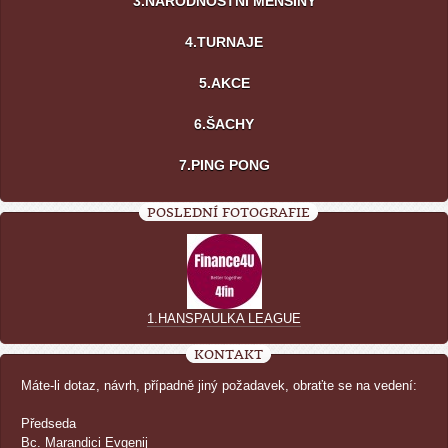
3.NÁRODNOSTNÍ MENŠINY
4.TURNAJE
5.AKCE
6.ŠACHY
7.PING PONG
POSLEDNÍ FOTOGRAFIE
1.HANSPAULKA LEAGUE
KONTAKT
Máte-li dotaz, návrh, případně jiný požadavek, obraťte se na vedení:
Předseda
Bc. Marandici Evgenij