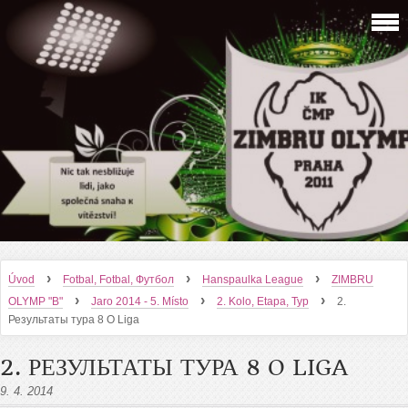
›
›
›
Úvod
Fotbal, Fotbal, Футбол
Hanspaulka League
ZIMBRU
›
›
›
OLYMP "B"
Jaro 2014 - 5. Místo
2. Kolo, Etapa, Typ
2.
Результаты тура 8 O Liga
2. РЕЗУЛЬТАТЫ ТУРА 8 O LIGA
9. 4. 2014