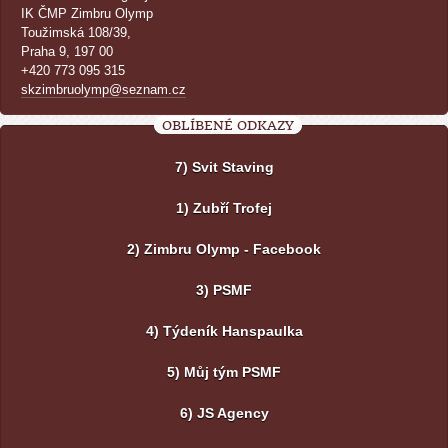
IK ČMP Zimbru Olymp
Toužimská 108/39,
Praha 9, 197 00
+420 773 095 315
skzimbruolymp@seznam.cz
OBLÍBENÉ ODKAZY
7) Svit Staving
1) Zubří Trofej
2) Zimbru Olymp - Facebook
3) PSMF
4) Týdeník Hanspaulka
5) Můj tým PSMF
6) JS Agency