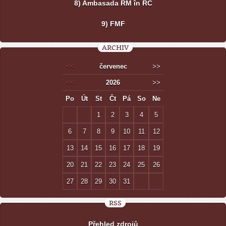
8) Ambasada RM în RC
9) FMF
ARCHIV
<<
červenec
>>
<<
2026
>>
Po
Út
St
Čt
Pá
So
Ne
1
2
3
4
5
6
7
8
9
10
11
12
13
14
15
16
17
18
19
20
21
22
23
24
25
26
27
28
29
30
31
RSS
Přehled zdrojů