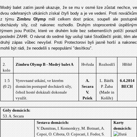
Modrý balet zatím jasně ukazuje, že se mu v osmé lize zůstat nechce, ve
dvou odehraných utkáních získal čtyři body a je ve vedení. Proti nováčkům
z týmu
Zimbru Olymp
měl celkem dost práce, soupeři ale postupn
docházely síly, což nakonec rozhodlo. Druhým stoprocentně úspěšným
týmem jsou Potíže, které ve druhém kole bez sebemenších potíží porazil
poslední ZAHR. O návrat do sedmé ligy usilují také Stodůlečtí piráti, těm ale
druhý zápas vůbec nevyšel. Proti Protectorovi byli jasně horší a nakonec
mohli být rádi, že neodešli s nepopulární "desítkou".
2.
Zimbru Olymp B - Modrý balet A
Hvězda
Rozhodčí
Hřiště
kolo
1:5
Vyrovnané utkání, ve kterém
A.
L. Bátěk
6.4.2014
(0:2)
domácím postupně docházeli síly,
Secara
P. Žaba
BECH
čehož hosté dokázali dokonale
V.
(Made in
využít.
Pešek
Košíře)
Góly domácích:
53. A. Secara
Sestava domácích:
Karty
V. Dumitras, I. Komorskyy, M. Botnari, A.
domácích:
Cepoi, O. Cibota, O. Cojocari, I. Fodor, S.