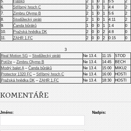
5.
Fiasko
2
1
0
1
5:5
2
6.
Stříbrný hroch C
2
1
0
1
4:4
2
7.
Zimbru Olymp B
2
1
0
1
5:6
2
8.
Stodůlecký piráti
2
1
0
1
4:11
2
9.
Čanda bůráků
1
0
0
1
1:4
0
10.
Pražská hnědka DK
2
0
0
2
4:8
0
11.
ZAHR 1.FC
2
0
0
2
0:15
0
3
Real Motion SG
–
Stodůlecký piráti
Ne 13.4.
11:15
STOD
Potíže
–
Zimbru Olymp B
Ne 13.4.
14:45
BECH
Modrý balet A
–
Čanda bůráků
Ne 13.4.
15:00
MIKU2
Protector 1320 FC
–
Stříbrný hroch C
Ne 13.4.
16:00
HOSTI
Pražská hnědka DK
–
ZAHR 1.FC
Ne 13.4.
18:30
HOSTI
KOMENTÁŘE
Jméno:
Nadpis: