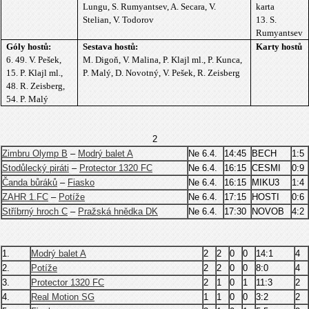
Lungu, S. Rumyantsev, A. Secara, V.
Stelian, V. Todorov
13. S.
Rumyantsev
Góly hostů:
Sestava hostů:
Karty hostů
6. 49. V. Pešek,
M. Digoň, V. Malina, P. Klajl ml., P. Kunca,
15. P. Klajl ml.,
P. Malý, D. Novotný, V. Pešek, R. Zeisberg
48. R. Zeisberg,
54. P. Malý
2
Zimbru Olymp B
–
Modrý balet A
Ne 6.4.
14:45
BECH
1:5
Stodůlecký piráti
–
Protector 1320 FC
Ne 6.4.
16:15
CESMI
0:9
Čanda bůráků
–
Fiasko
Ne 6.4.
16:15
MIKU3
1:4
ZAHR 1.FC
–
Potíže
Ne 6.4.
17:15
HOSTI
0:6
Stříbrný hroch C
–
Pražská hnědka DK
Ne 6.4.
17:30
NOVOB
4:2
1.
Modrý balet A
2
2
0
0
14:1
4
2.
Potíže
2
2
0
0
8:0
4
3.
Protector 1320 FC
2
1
0
1
11:3
2
4.
Real Motion SG
1
1
0
0
3:2
2