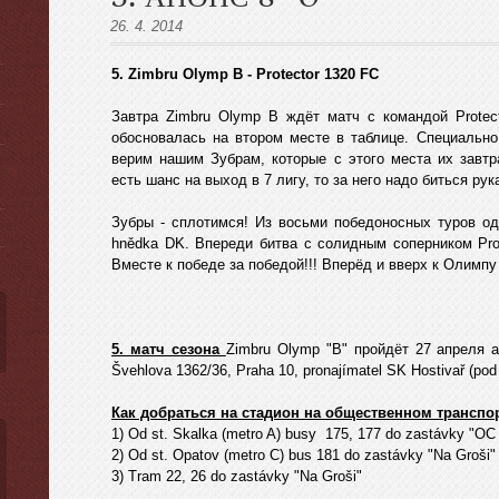
26. 4. 2014
5. Zimbru Olymp B - Protector 1320 FC
Завтра Zimbru Olymp B ждёт матч с командой Protec
ы
обосновалась на втором месте в таблице. Специально
верим нашим Зубрам, которые с этого места их завтр
есть шанс на выход в 7 лигу, то за него надо биться рук
Зубры - сплотимся! Из восьми победоносных туров од
hnědka DK. Впереди битва с солидным соперником Prot
Вместе к победе за победой!!! Вперёд и вверх к Олимпу
5. матч сезона
Zimbru Оlymp "B" пройдёт 27 апреля 
Švehlova 1362/36, Praha 10, pronajímatel SK Hostivař (pod
Как добраться на стадион на общественном транспо
1) Od st. Skalka (metro A) busy 175, 177 do zastávky "OC 
2) Оd st. Opatov (metro C) bus 181 do zastávky "Na Groši"
3) Тram 22, 26 do zastávky "Na Groši"