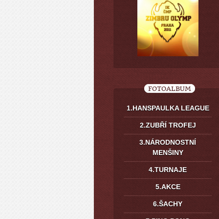
FOTOALBUM
1.HANSPAULKA LEAGUE
2.ZUBŘÍ TROFEJ
3.NÁRODNOSTNÍ
MENŠINY
4.TURNAJE
5.AKCE
6.ŠACHY