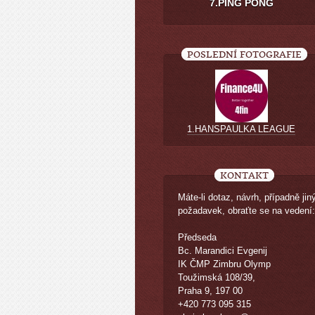
7.PING PONG
POSLEDNÍ FOTOGRAFIE
1.HANSPAULKA LEAGUE
KONTAKT
Máte-li dotaz, návrh, případně jin
požadavek, obraťte se na vedení:
Předseda
Bc. Marandici Evgenij
IK ČMP Zimbru Olymp
Toužimská 108/39,
Praha 9, 197 00
+420 773 095 315