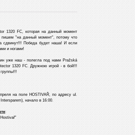
tor 1320 FC, которая на данный момент
 пишем "на данный момент", потому что
а сдвинут!!! Победа будет наша! И если
ами и ногами!
ин уже наш - полегла под нами Pražská
ector 1320 FC. Дружною игрой - в бой!!!
 группы!!!
апреля на поле HOSTIVAŘ, по адресу ul.
 Intersparem), начало в 16:00.
рте
:
Hostivař"