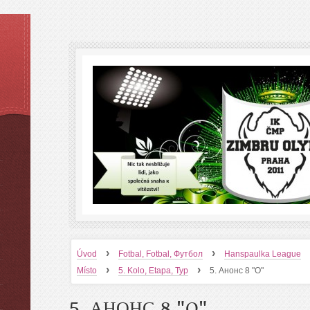
›
›
Úvod
Fotbal, Fotbal, Футбол
Hanspaulka League
›
›
Místo
5. Kolo, Etapa, Тур
5. Анонс 8 "O"
5. АНОНС 8 "O"