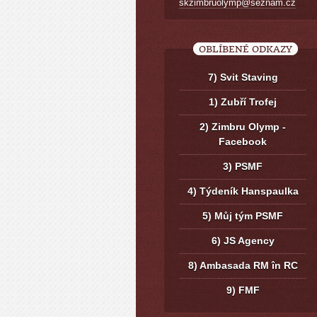
skzimbruolymp@seznam.cz
OBLÍBENÉ ODKAZY
7) Svit Staving
1) Zubří Trofej
2) Zimbru Olymp -
Facebook
3) PSMF
4) Týdeník Hanspaulka
5) Můj tým PSMF
6) JS Agency
8) Ambasada RM în RC
9) FMF