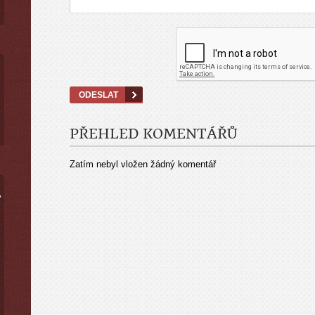
PŘEHLED KOMENTÁŘŮ
Zatím nebyl vložen žádný komentář
ý