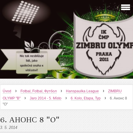
›
›
›
Úvod
Fotbal, Fotbal, Футбол
Hanspaulka League
ZIMBRU
›
›
›
OLYMP "B"
Jaro 2014 - 5. Místo
6. Kolo, Etapa, Тур
6. Анонс 8
"O"
6. АНОНС 8 "O"
3. 5. 2014