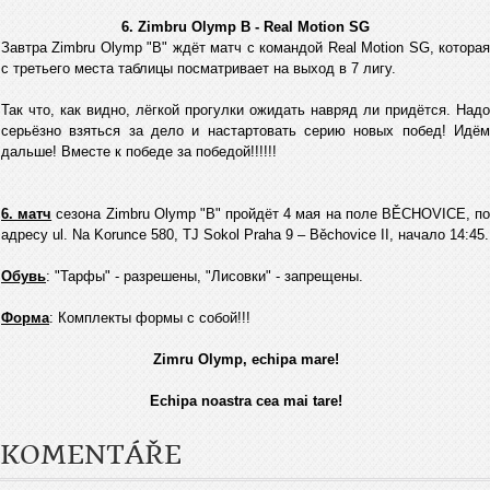
6. Zimbru Olymp B - Real Motion SG
Завтра Zimbru Olymp "B" ждёт матч с командой Real Motion SG, которая
с третьего места таблицы посматривает на выход в 7 лигу.
Так что, как видно, лёгкой прогулки ожидать навряд ли придётся. Надо
серьёзно взяться за дело и настартовать серию новых побед! Идём
дальше! Вместе к победе за победой!!!!!!
6. матч
сезона Zimbru Оlymp "B" пройдёт 4 мая на поле BĚCHOVICE, п
адресу ul. Na Korunce 580, TJ Sokol Praha 9 – Běchovice II, начало 14:45.
Обувь
: "Тарфы" - разрешены, "Лисовки" - запрещены.
Форма
: Комплекты формы с собой!!!
Zimru Olymp, echipa mare!
Echipa noastra cea mai tare!
KOMENTÁŘE