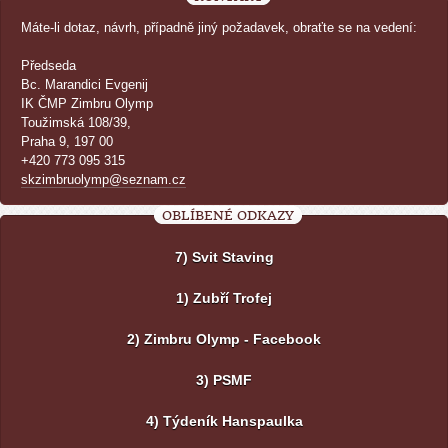
Máte-li dotaz, návrh, případně jiný požadavek, obraťte se na vedení:
Předseda
Bc. Marandici Evgenij
IK ČMP Zimbru Olymp
Toužimská 108/39,
Praha 9, 197 00
+420 773 095 315
skzimbruolymp@seznam.cz
OBLÍBENÉ ODKAZY
7) Svit Staving
1) Zubří Trofej
2) Zimbru Olymp - Facebook
3) PSMF
4) Týdeník Hanspaulka