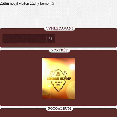
Zatím nebyl vložen žádný komentář
VYHLEDÁVÁNÍ
PORTRÉT
FOTOALBUM