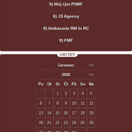
5) Můj tým PSMF
6) JS Agency
8) Ambasada RM în RC
9) FMF
ARCHIV
<<
červenec
>>
<<
2026
>>
Po
Út
St
Čt
Pá
So
Ne
1
2
3
4
5
6
7
8
9
10
11
12
13
14
15
16
17
18
19
20
21
22
23
24
25
26