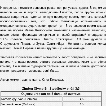
И подобные поблажки соперник решил не пропускать даром. В одном из
навесов на наши ворота, нападающий Пиратов, после грубой игры с
нашим защитником, сделал точную передачу своему коллеге, который
воспользовавшись тем, что Зубры Олимпийцы остановились в
ожидании свистка судьи, забил третий гол! В оставшееся время шквал
атак на ворота Ивана Коморского закончился назначением пенальти,
после сбития форварда соперников в нашей штрафной площадке в
100% голевом положении Олегом Кожокарем!!! 4:3 уже думали и
Стодулецкие Пираты и Зубры Олимпийцы... Но штанга решила исход
матча!!! Ничья! Первая в нашей группе и у нашей команды.
Учитывая количество наших моментов у ворот соперника и не забитый
пенальти в наши ворота, считаю результат справедливым для обеих
команд. Но в плане турнирной таблицы наши шансы занять достойное
место продолжают уменьшаться! Увы....
Автор комментария к матчу: Олег
Кожокарь
Zimbru Olymp B - Stodůlecký piráti 3:3
Оценки игроков по 5 бальной системе
Komorskyy Ivan (Ucraina)
4,5
Secara Aureliu (Moldova)
4,5