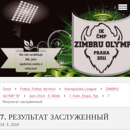
›
›
›
Úvod
Fotbal, Fotbal, Футбол
Hanspaulka League
ZIMBRU
›
›
›
OLYMP "B"
Jaro 2014 - 5. Místo
7. Kolo, Etapa, Тур
7.
Результат заслуженный
7. РЕЗУЛЬТАТ ЗАСЛУЖЕННЫЙ
14. 5. 2014