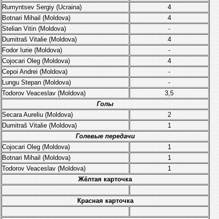
Rumyntsev Sergiy (Ucraina)
4
Botnari Mihail (Moldova)
4
Stelian Vitin (Moldova)
-
Dumitraš Vitalie (Moldova)
4
Fodor Iurie (Moldova)
-
Cojocari Oleg (Moldova)
4
Cepoi Andrei (Moldova
)
-
Lungu Stepan
(Moldova)
-
Todorov Veaceslav (Moldova)
3,5
Голы
Secara Aureliu (Moldova)
2
Dumitraš Vitalie (Moldova)
1
Голевые передачи
Cojocari Oleg (Moldova)
1
Botnari Mihail (Moldova)
1
Todorov Veaceslav (Moldova)
1
Жёлтая карточка
Красная карточка