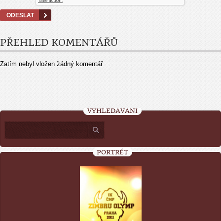
PŘEHLED KOMENTÁŘŮ
Zatím nebyl vložen žádný komentář
VYHLEDÁVÁNÍ
PORTRÉT