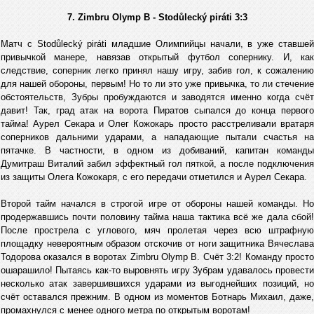
7. Zimbru Olymp B - Stodůlecký piráti 3:3
Матч с Stodůlecký piráti младшие Олимпийцы начали, в уже ставшей
привычкой манере, навязав открытый футбол сопернику. И, как
следствие, соперник легко принял нашу игру, забив гол, к сожалению
для нашей обороны, первым! Но то ли это уже привычка, то ли стечение
обстоятельств, Зубры пробуждаются и заводятся именно когда счёт
давит! Так, град атак на ворота Пиратов сыпался до конца первого
тайма! Аурел Секара и Олег Кожокарь просто расстреливали вратаря
соперников дальними ударами, а нападающие пытали счастья на
пятачке. В частности, в одном из добиваний, капитан команды
Думитраш Виталий забил эффектный гол пяткой, а после подключения
из защиты Олега Кожокаря, с его передачи отметился и Аурел Секара.
Второй тайм начался в строгой игре от обороны нашей команды. Но
продержавшись почти половину тайма наша тактика всё же дала сбой!
После прострела с углового, мяч пролетая через всю штрафную
площадку невероятным образом отскочив от ноги защитника Вячеслава
Тодорова оказался в воротах Zimbru Оlymp B. Счёт 3:2! Команду просто
ошарашило! Пытаясь как-то выровнять игру 3убрам удавалось провести
несколько атак завершившихся ударами из выгоднейших позиций, но
счёт оставался прежним. В одном из моментов Ботнарь Михаил, даже,
промахнулся с менее одного метра по открытым воротам!