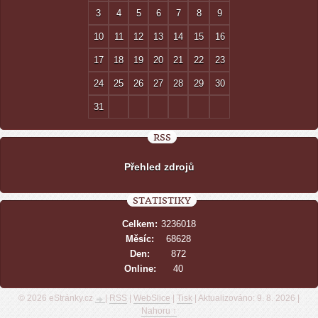
3
4
5
6
7
8
9
10
11
12
13
14
15
16
17
18
19
20
21
22
23
24
25
26
27
28
29
30
31
RSS
Přehled zdrojů
STATISTIKY
Celkem:
3236018
Měsíc:
68628
Den:
872
Online:
40
© 2026 eStránky.cz
|
RSS
|
WebSlice
|
Tisk
|
Aktualizováno: 9. 8. 2026
|
Nahoru ↑