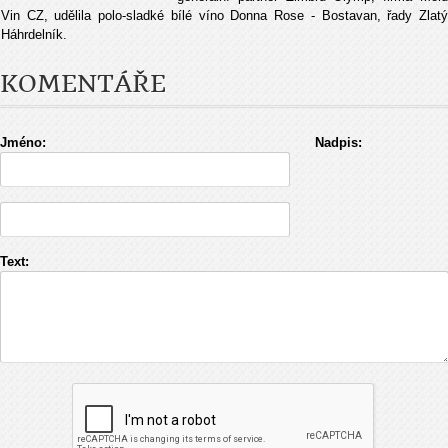
Vin CZ, udělila polo-sladké bílé víno Donna Rose - Bostavan, řady Zlatý
Нáhrdelník.
KOMENTÁŘE
Jméno:
Nadpis:
Text: