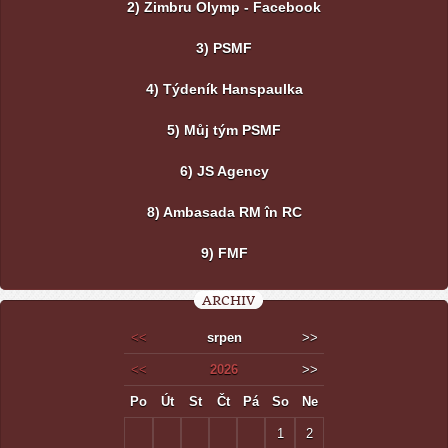
2) Zimbru Olymp - Facebook
3) PSMF
4) Týdeník Hanspaulka
5) Můj tým PSMF
6) JS Agency
8) Ambasada RM în RC
9) FMF
ARCHIV
<<
srpen
>>
<<
2026
>>
Po
Út
St
Čt
Pá
So
Ne
1
2