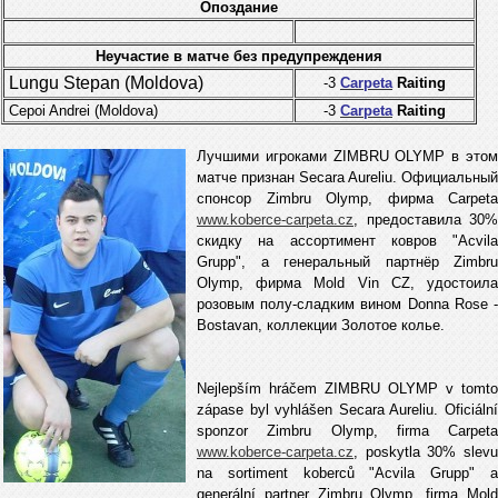
Опоздание
Неучастие в матче без предупреждения
Lungu Stepan (Moldova)
-3
Carpeta
Raiting
Cepoi Andrei (Moldova
)
-3
Carpeta
Raiting
Лучшими игроками ZIMBRU OLYMP в этом
матче признан Secara Aureliu. Официальный
спонсор Zimbru Olymp, фирма Carpeta
www.koberce-carpeta.cz
, предоставила 30%
скидку на ассортимент ковров "Acvila
Grupp", а генеральный партнёр Zimbru
Olymp, фирма Mold Vin CZ, удостоила
розовым полу-сладким вином Donna Rose -
Bostavan, коллекции Золотое колье.
Nejlepším hráčem ZIMBRU OLYMP v tomto
zápase byl vyhlášen
Secara Aureliu
. Oficiáln
sponzor Zimbru Olymp, firma Carpeta
www.koberce-carpeta.cz
, poskytla 30% slevu
na sortiment koberců "Acvila Grupp" a
generální partner Zimbru Olymp, firma Mold