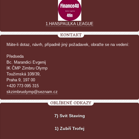
1.HANSPAULKA LEAGUE
KONTAKT
Máte-li dotaz, návrh, případně jiný požadavek, obraťte se na vedení:
Předseda
Bc. Marandici Evgenij
IK ČMP Zimbru Olymp
Toužimská 108/39,
Praha 9, 197 00
+420 773 095 315
skzimbruolymp@seznam.cz
OBLÍBENÉ ODKAZY
7) Svit Staving
1) Zubří Trofej