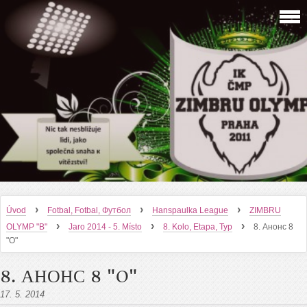
›
›
›
Úvod
Fotbal, Fotbal, Футбол
Hanspaulka League
ZIMBRU
›
›
›
OLYMP "B"
Jaro 2014 - 5. Místo
8. Kolo, Etapa, Тур
8. Анонс 8
"O"
8. АНОНС 8 "O"
17. 5. 2014