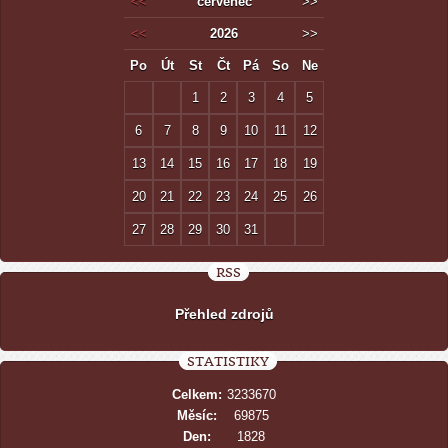
<<
červenec
>>
<<
2026
>>
Po
Út
St
Čt
Pá
So
Ne
1
2
3
4
5
6
7
8
9
10
11
12
13
14
15
16
17
18
19
20
21
22
23
24
25
26
27
28
29
30
31
RSS
Přehled zdrojů
STATISTIKY
Celkem:
3233670
Měsíc:
69875
Den:
1828