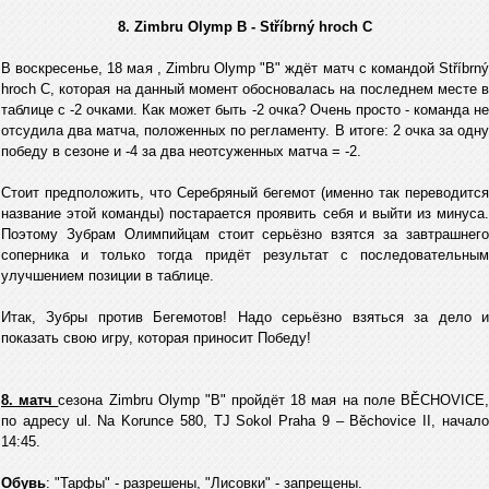
8. Zimbru Olymp B - Stříbrný hroch C
В воскресенье, 18 мая , Zimbru Olymp "B" ждёт матч с командой Stříbrný
hroch C, которая на данный момент обосновалась на последнем месте в
таблице с -2 очками. Как может быть -2 очка? Очень просто - команда не
отсудила два матча, положенных по регламенту. В итоге: 2 очка за одну
победу в сезоне и -4 за два неотсуженных матча = -2.
Стоит предположить, что Серебряный бегемот (именно так переводится
название этой команды) постарается проявить себя и выйти из минуса.
Поэтому Зубрам Олимпийцам стоит серьёзно взятся за завтрашнего
соперника и только тогда придёт результат с последовательным
улучшением позиции в таблице.
Итак, Зубры против Бегемотов! Надо серьёзно взяться за дело и
показать свою игру, которая приносит Победу!
8. матч
сезона Zimbru Оlymp "B" пройдёт 18 мая на поле BĚCHOVICE
по адресу ul. Na Korunce 580, TJ Sokol Praha 9 – Běchovice II, начало
14:45.
Обувь
: "Тарфы" - разрешены, "Лисовки" - запрещены.