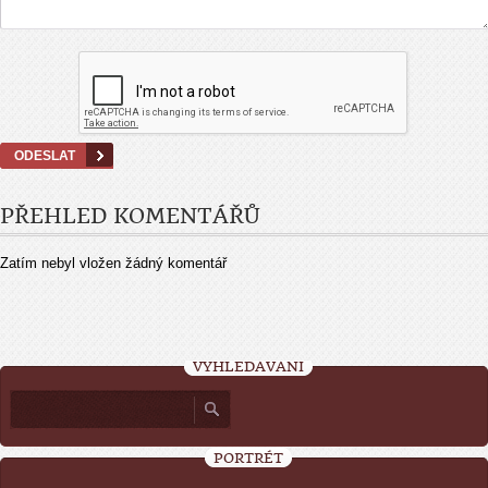
PŘEHLED KOMENTÁŘŮ
Zatím nebyl vložen žádný komentář
VYHLEDÁVÁNÍ
PORTRÉT