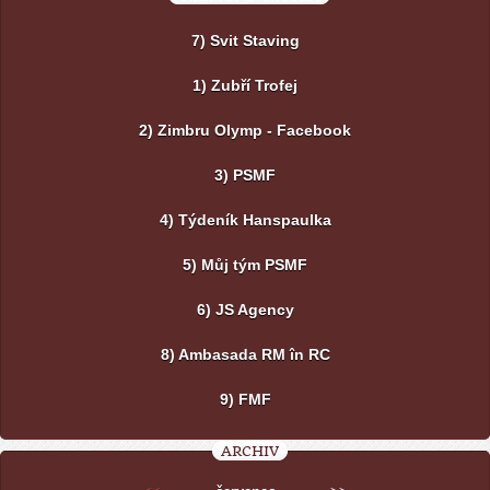
7) Svit Staving
1) Zubří Trofej
2) Zimbru Olymp - Facebook
3) PSMF
4) Týdeník Hanspaulka
5) Můj tým PSMF
6) JS Agency
8) Ambasada RM în RC
9) FMF
ARCHIV