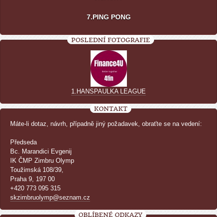
7.PING PONG
POSLEDNÍ FOTOGRAFIE
1.HANSPAULKA LEAGUE
KONTAKT
Máte-li dotaz, návrh, případně jiný požadavek, obraťte se na vedení:
Předseda
Bc. Marandici Evgenij
IK ČMP Zimbru Olymp
Toužimská 108/39,
Praha 9, 197 00
+420 773 095 315
skzimbruolymp@seznam.cz
OBLÍBENÉ ODKAZY