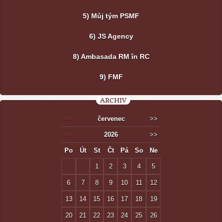
5) Můj tým PSMF
6) JS Agency
8) Ambasada RM în RC
9) FMF
ARCHIV
<<
červenec
>>
<<
2026
>>
Po
Út
St
Čt
Pá
So
Ne
1
2
3
4
5
6
7
8
9
10
11
12
13
14
15
16
17
18
19
20
21
22
23
24
25
26