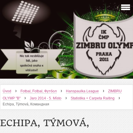
›
›
›
Úvod
Fotbal, Fotbal, Футбол
Hanspaulka League
ZIMBRU
›
›
›
OLYMP "B"
Jaro 2014 - 5. Místo
Statistika + Carpeta Raiting
Echipa, Týmová, Командная
ECHIPA, TÝMOVÁ,