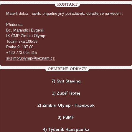
KONTAKT
Máte-li dotaz, návrh, případně jiný požadavek, obraťte se na vedení:
Předseda
Bc. Marandici Evgenij
IK ČMP Zimbru Olymp
Toužimská 108/39,
Praha 9, 197 00
+420 773 095 315
skzimbruolymp@seznam.cz
OBLÍBENÉ ODKAZY
7) Svit Staving
1) Zubří Trofej
2) Zimbru Olymp - Facebook
3) PSMF
4) Týdeník Hanspaulka