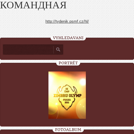
КОМАНДНАЯ
http://tydenik.psmf.cz/hl/
VYHLEDÁVÁNÍ
PORTRÉT
FOTOALBUM