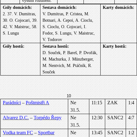
vyšším rozdílem.
Góly domácích:
Sestava domácích:
Karty domácích:
2. 37. V. Dumitras,
V. Dumitras, P. Cristea, M.
30. O. Cojocari, 39.
Botnari, A. Cepoi, A. Cioclu,
42. V. Maistruc, 58.
S. Cioclu, O. Cojocari, I.
S. Lungu
Fodor, S. Lungu, V. Maistruc,
V. Todorov
Góly hostů:
Sestava hostů:
Karty hostů:
D. Souček, P. Bareš, P. Dvořák,
M. Machurka, J. Münzberger,
M. Nentvich, M. Ptáčník, R.
Souček
10
Parádníci
–
Poštmistři A
Ne
11:15
ZAK
1:4
31.5.
Alvarez D.C.
–
Torpédo Řepy
Ne
12:30
SANC2
4:7
31.5.
Vodka team FC
–
Sportbar
Ne
13:45
SANC2
1:2