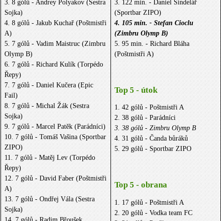
3. 8 gólů - Andrey Polyakov (Sestra
3. 122 min. - Daniel Šindelář
Sojka)
(Sportbar ZIPO)
4. 8 gólů - Jakub Kuchař (Poštmistři
4. 105 min. - Stefan Cioclu
A)
(Zimbru Olymp B)
5. 7 gólů - Vadim Maistruc (Zimbru
5. 95 min. - Richard Bláha
Olymp B)
(Poštmistři A)
6. 7 gólů - Richard Kulík (Torpédo
Řepy)
7. 7 gólů - Daniel Kučera (Epic
Top 5 - útok
Fail)
8. 7 gólů - Michal Žák (Sestra
1. 42 gólů - Poštmistři A
Sojka)
2. 38 gólů - Parádníci
9. 7 gólů - Marcel Patěk (Parádníci)
3. 38 gólů - Zimbru Olymp B
10. 7 gólů - Tomáš Vašina (Sportbar
4. 31 gólů - Čanda bůráků
ZIPO)
5. 29 gólů - Sportbar ZIPO
11. 7 gólů - Matěj Lev (Torpédo
Řepy)
12. 7 gólů - David Faber (Poštmistři
Top 5 - obrana
A)
13. 7 gólů - Ondřej Vála (Sestra
1. 17 gólů - Poštmistři A
Sojka)
2. 20 gólů - Vodka team FC
14. 7 gólů - Radim Břoušek