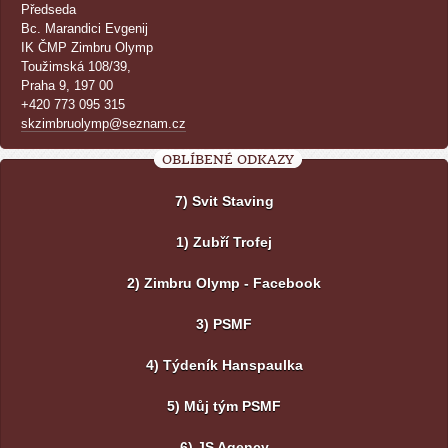
Předseda
Bc. Marandici Evgenij
IK ČMP Zimbru Olymp
Toužimská 108/39,
Praha 9, 197 00
+420 773 095 315
skzimbruolymp@seznam.cz
OBLÍBENÉ ODKAZY
7) Svit Staving
1) Zubří Trofej
2) Zimbru Olymp - Facebook
3) PSMF
4) Týdeník Hanspaulka
5) Můj tým PSMF
6) JS Agency