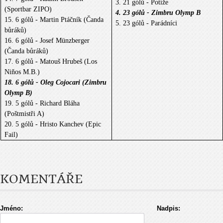
3. 21 gólů - Potíže
(Sportbar ZIPO)
4. 23 gólů - Zimbru Olymp B
15. 6 gólů - Martin Ptáčník (Čanda
5. 23 gólů - Parádníci
bůráků)
16. 6 gólů - Josef Münzberger
(Čanda bůráků)
17. 6 gólů - Matouš Hrubeš (Los
Niňos M.B.)
18. 6 gólů - Oleg Cojocari (Zimbru
Olymp B)
19. 5 gólů - Richard Bláha
(Poštmistři A)
20. 5 gólů - Hristo Kanchev (Epic
Fail)
KOMENTÁŘE
Jméno:
Nadpis: