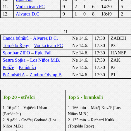
11.
Vodka team FC
9
2
1
6
14:20
5
12.
Alvarez D.C.
9
1
0
8
18:49
2
11
Čanda bůráků
–
Alvarez D.C.
Ne 14.6.
17:30
ZABEH
Torpédo Řepy
–
Vodka team FC
Ne 14.6.
17:30
P3
Sportbar ZIPO
–
Epic Fail
Ne 14.6.
17:30
HANSP
Sestra Sojka
–
Los Niňos M.B.
Ne 14.6.
17:30
ZAK
Potíže
–
Parádníci
Ne 14.6.
17:30
P2
Poštmistři A
–
Zimbru Olymp B
Ne 14.6.
17:30
P1
Top 20 - střelci
Top 5 - brankáři
1. 16 gólů - Vojtěch Urban
1. 166 min. - Matěj Kovář (Los
(Parádníci)
Niňos M.B.)
2. 9 gólů - Ondřej Gothard (Los
2. 135 min. - Richard Kulík
Niňos M.B.)
(Torpédo Řepy)