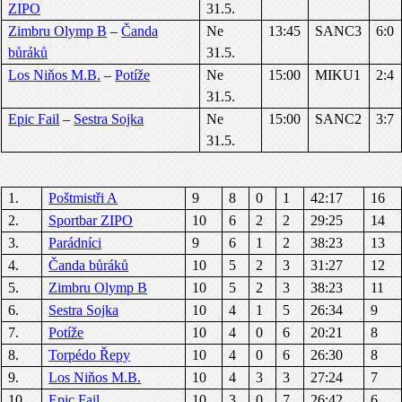
ZIPO
31.5.
Zimbru Olymp B
–
Čanda
Ne
13:45
SANC3
6:0
bůráků
31.5.
Los Niňos M.B.
–
Potíže
Ne
15:00
MIKU1
2:4
31.5.
Epic Fail
–
Sestra Sojka
Ne
15:00
SANC2
3:7
31.5.
1.
Poštmistři A
9
8
0
1
42:17
16
2.
Sportbar ZIPO
10
6
2
2
29:25
14
3.
Parádníci
9
6
1
2
38:23
13
4.
Čanda bůráků
10
5
2
3
31:27
12
5.
Zimbru Olymp B
10
5
2
3
38:23
11
6.
Sestra Sojka
10
4
1
5
26:34
9
7.
Potíže
10
4
0
6
20:21
8
8.
Torpédo Řepy
10
4
0
6
26:30
8
9.
Los Niňos M.B.
10
4
3
3
27:24
7
10.
Epic Fail
10
3
0
7
26:42
6