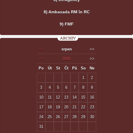
8) Ambasada RM în RC
9) FMF
ARCHIV
<<
srpen
>>
<<
2026
>>
Po
Út
St
Čt
Pá
So
Ne
1
2
3
4
5
6
7
8
9
10
11
12
13
14
15
16
17
18
19
20
21
22
23
24
25
26
27
28
29
30
31