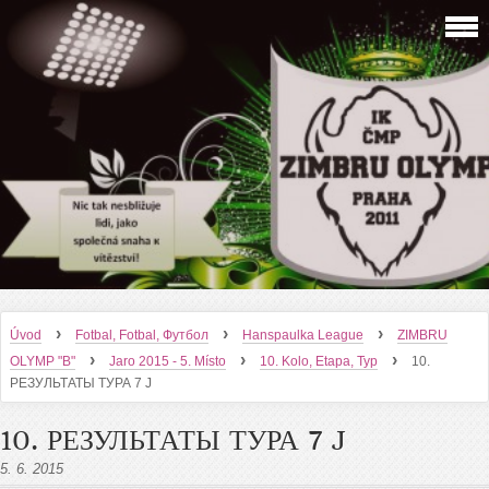
›
›
›
Úvod
Fotbal, Fotbal, Футбол
Hanspaulka League
ZIMBRU
›
›
›
OLYMP "B"
Jaro 2015 - 5. Místo
10. Kolo, Etapa, Тур
10.
РЕЗУЛЬТАТЫ ТУРА 7 J
10. РЕЗУЛЬТАТЫ ТУРА 7 J
5. 6. 2015