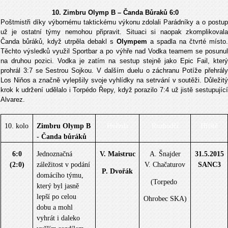
10. Zimbru Olymp B – Čanda Bůraků 6:0
Poštmistři díky výbornému taktickému výkonu zdolali Parádníky a o postup
už je ostatní týmy nemohou připravit. Situaci si naopak zkomplikovala
Čanda bůráků, když utrpěla debakl s
Olympem
a spadla na čtvrté místo.
Těchto výsledků využil Sportbar a po výhře nad Vodka teamem se posunul
na druhou pozici. Vodka je zatím na sestup stejně jako Epic Fail, který
prohrál 3:7 se Sestrou Sojkou. V dalším duelu o záchranu Potíže přehrály
Los Niňos a značně vylepšily svoje vyhlídky na setrvání v soutěži. Důležitý
krok k udržení udělalo i Torpédo Řepy, když porazilo 7:4 už jistě sestupující
Alvarez.
10. kolo
Zimbru Olymp B
Hvězda
Rozhodčí
Hřiště
- Čanda bůráků
6:0
Jednoznačná
V. Maistruc
A. Šnajder
31.5.2015
(2:0)
záležitost v podání
V. Chačaturov
SANC3
P. Dvořák
domácího týmu,
(Torpedo
který byl jasně
lepší po celou
Ohrobec SKA)
dobu a mohl
vyhrát i daleko