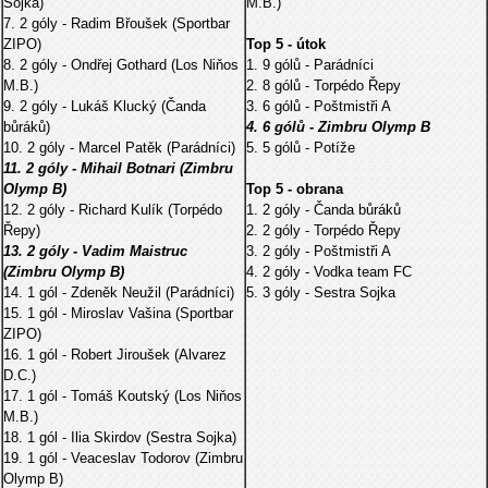
Sojka)
M.B.)
7. 2 góly - Radim Břoušek (Sportbar
ZIPO)
Top 5 - útok
8. 2 góly - Ondřej Gothard (Los Niňos
1. 9 gólů - Parádníci
M.B.)
2. 8 gólů - Torpédo Řepy
9. 2 góly - Lukáš Klucký (Čanda
3. 6 gólů - Poštmistři A
bůráků)
4. 6 gólů - Zimbru Olymp B
10. 2 góly - Marcel Patěk (Parádníci)
5. 5 gólů - Potíže
11. 2 góly - Mihail Botnari (Zimbru
Olymp B)
Top 5 - obrana
12. 2 góly - Richard Kulík (Torpédo
1. 2 góly - Čanda bůráků
Řepy)
2. 2 góly - Torpédo Řepy
13. 2 góly - Vadim Maistruc
3. 2 góly - Poštmistři A
(Zimbru Olymp B)
4. 2 góly - Vodka team FC
14. 1 gól - Zdeněk Neužil (Parádníci)
5. 3 góly - Sestra Sojka
15. 1 gól - Miroslav Vašina (Sportbar
ZIPO)
16. 1 gól - Robert Jiroušek (Alvarez
D.C.)
17. 1 gól - Tomáš Koutský (Los Niňos
M.B.)
18. 1 gól - Ilia Skirdov (Sestra Sojka)
19. 1 gól - Veaceslav Todorov (Zimbru
Olymp B)