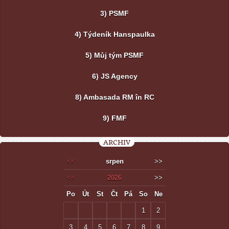
3) PSMF
4) Týdeník Hanspaulka
5) Můj tým PSMF
6) JS Agency
8) Ambasada RM în RC
9) FMF
ARCHIV
<<
srpen
>>
<<
2026
>>
Po
Út
St
Čt
Pá
So
Ne
1
2
3
4
5
6
7
8
9