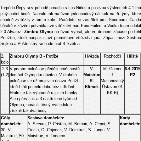
Torpédo Řepy si v pohodě poradilo s Los Niňos a po dvou výsledcích 4:1 má
plný počet bodů. Nabralo tak na úvod jednobodový náskok na tři týmy, které
shodně zvítězily v tomto kole - Parádníci si zastříleli proti Sportbaru, Čanda
bůráků v závěru potvrdila své vítězství nad Epic Failem a Vodka team udolal
2:0 Alvarez.
Zimbru Olymp
na úvod vyhrál, ale ve druhém zápase podleh
Potížím, které naopak slaví premiérové vítězství jara. Zápas mezi Sestrou
Sojkou a Poštmistry se bude hrát 8. května.
2.
Zimbru Olymp B - Potíže
Hvězda
Rozhodčí
Hřiště
kolo
2:3
V prvním poločase předčili hráči hostů
V.
M. Görner
6.4.2015
(1:2)
domácí Olymp kreativitou. V druhém
Maistruc
J.
P2
poločase se už projevila únava Potíží,
R.
Marianovský
kteří hráli po celu dobu bez střídání.
Klimek
Ústavan 01
Hrálo se tak výhradně u jejich branky.
KK B)
Ale i přes tlak a 3 nastřelené tyče od
Olympu, ubránili těsný výsledek a
získali tak dva body.
Góly
Sestava domácích:
Karty
domácích:
A. Secara, P. Cristea, M. Botnari, A. Cepoi, S.
domácích:
30. V.
Cioclu, O. Cojocari, V. Dumitras, S. Lungu, V.
Maistruc, 50.
Maistruc, V. Todorov