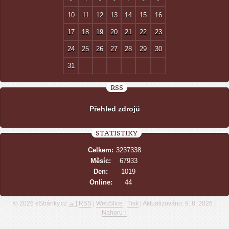
10
11
12
13
14
15
16
17
18
19
20
21
22
23
24
25
26
27
28
29
30
31
RSS
Přehled zdrojů
STATISTIKY
Celkem:
3237338
Měsíc:
67933
Den:
1019
Online:
44
© 2026 eStránky.cz
|
RSS
|
WebSlice
|
Tisk
|
Aktualizováno: 9. 8. 2026
|
Nahoru ↑