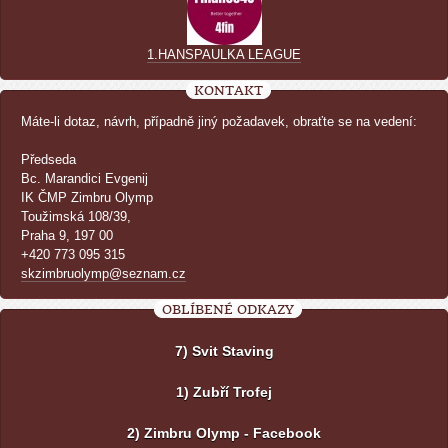
1.HANSPAULKA LEAGUE
KONTAKT
Máte-li dotaz, návrh, případně jiný požadavek, obraťte se na vedení:
Předseda
Bc. Marandici Evgenij
IK ČMP Zimbru Olymp
Toužimská 108/39,
Praha 9, 197 00
+420 773 095 315
skzimbruolymp@seznam.cz
OBLÍBENÉ ODKAZY
7) Svit Staving
1) Zubří Trofej
2) Zimbru Olymp - Facebook