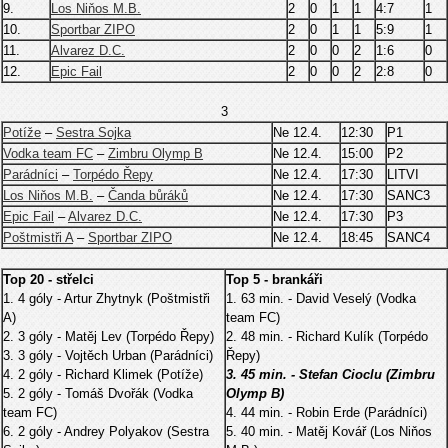
9.
Los Niňos M.B.
2
0
1
1
4:7
1
10.
Sportbar ZIPO
2
0
1
1
5:9
1
11.
Alvarez D.C.
2
0
0
2
1:6
0
12.
Epic Fail
2
0
0
2
2:8
0
3
Potíže
–
Sestra Sojka
Ne 12.4.
12:30
P1
Vodka team FC
–
Zimbru Olymp B
Ne 12.4.
15:00
P2
Parádníci
–
Torpédo Řepy
Ne 12.4.
17:30
LITVI
Los Niňos M.B.
–
Čanda bůráků
Ne 12.4.
17:30
SANC3
Epic Fail
–
Alvarez D.C.
Ne 12.4.
17:30
P3
Poštmistři A
–
Sportbar ZIPO
Ne 12.4.
18:45
SANC4
Top 20 - střelci
Top 5 - brankáři
1. 4 góly - Artur Zhytnyk (Poštmistři
1. 63 min. - David Veselý (Vodka
A)
team FC)
2. 3 góly - Matěj Lev (Torpédo Řepy)
2. 48 min. - Richard Kulík (Torpédo
3. 3 góly - Vojtěch Urban (Parádníci)
Řepy)
4. 2 góly - Richard Klimek (Potíže)
3. 45 min. - Stefan Cioclu (Zimbru
5. 2 góly - Tomáš Dvořák (Vodka
Olymp B)
team FC)
4. 44 min. - Robin Erde (Parádníci)
6. 2 góly - Andrey Polyakov (Sestra
5. 40 min. - Matěj Kovář (Los Niňos