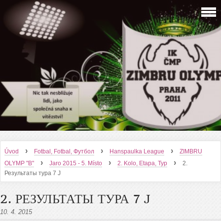
›
›
›
Úvod
Fotbal, Fotbal, Футбол
Hanspaulka League
ZIMBRU
›
›
›
OLYMP "B"
Jaro 2015 - 5. Místo
2. Kolo, Etapa, Тур
2.
Результаты тура 7 J
2. РЕЗУЛЬТАТЫ ТУРА 7 J
10. 4. 2015