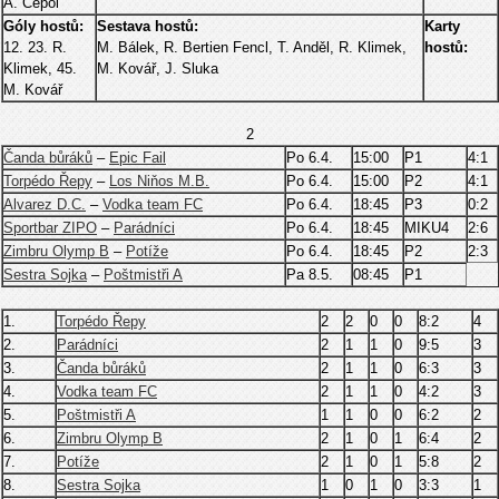
A. Cepoi
Góly hostů:
Sestava hostů:
Karty
12. 23. R.
M. Bálek, R. Bertien Fencl, T. Anděl, R. Klimek,
hostů:
Klimek, 45.
M. Kovář, J. Sluka
M. Kovář
2
Čanda bůráků
–
Epic Fail
Po 6.4.
15:00
P1
4:1
Torpédo Řepy
–
Los Niňos M.B.
Po 6.4.
15:00
P2
4:1
Alvarez D.C.
–
Vodka team FC
Po 6.4.
18:45
P3
0:2
Sportbar ZIPO
–
Parádníci
Po 6.4.
18:45
MIKU4
2:6
Zimbru Olymp B
–
Potíže
Po 6.4.
18:45
P2
2:3
Sestra Sojka
–
Poštmistři A
Pa 8.5.
08:45
P1
1.
Torpédo Řepy
2
2
0
0
8:2
4
2.
Parádníci
2
1
1
0
9:5
3
3.
Čanda bůráků
2
1
1
0
6:3
3
4.
Vodka team FC
2
1
1
0
4:2
3
5.
Poštmistři A
1
1
0
0
6:2
2
6.
Zimbru Olymp B
2
1
0
1
6:4
2
7.
Potíže
2
1
0
1
5:8
2
8.
Sestra Sojka
1
0
1
0
3:3
1