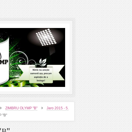
›
›
ZIMBRU OLYMP "B"
Jaro 2015 - 5.
 "B"
"B"