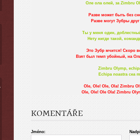
Оле ола олей, за Zimbru O
Разве может быть без сн
Разве могут Зубры друг 
Ты у меня один, доблестны
Нету нигде такой, команд
Это Зубр мчится! Скоро в
Взят был темп убойный, нa О
Zimbru Оlymp, echip
Еchipa noastra cea mа
Ole, Ole! Ole, Ola! Zimbru O
ý
Ole, Ole! Ole Ola! Zimbru Oly
KOMENTÁŘE
Jméno:
Nadpi