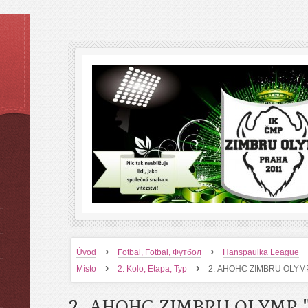
›
›
Úvod
Fotbal, Fotbal, Футбол
Hanspaulka League
›
›
Místo
2. Kolo, Etapa, Тур
2. АНОНС ZIMBRU OLYMP
2. АНОНС ZIMBRU OLYMP 