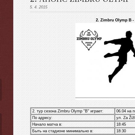
5. 4. 2015
2. Zimbru Olymp B - 
ы
2. тур сезона Zimbru Оlymp "B" играет:
06.04 на 
По адресу:
ул. Za Žiž
Начало матча в:
18:45
Быть на стадионе минимально в:
18:30