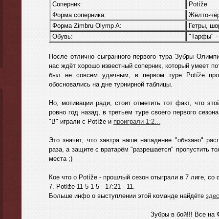
Соперник:
Potíže
Форма соперника:
Жёлто-чёр
Форма Zimbru Olymp A:
Гетры, шор
Обувь:
"Тарфы" -
После отлично сыгранного первого тура Зубры Олимпи
нас ждёт хорошо известный соперник, который умеет пот
был не совсем удачным, в первом туре Potíže про
обосновались на дне турнирной таблицы.
Но, мотивации ради, стоит отметить тот факт, что эт
ровно год назад, в третьем туре своего первого сезо
"B" играли с Potíže и
проиграли 1:2...
Это значит, что завтра наше нападение "обязано" ра
раза, а защите с вратарём "разрешается" пропустить тол
места ;)
Кое что о Potíže - прошлый сезон отыграли в 7 лиге, с
7. Potíže 11 5 1 5 - 17:21 - 11.
Больше инфо о выступлении этой команде найдёте
зде
Зубры в бой!!! Bсе на 