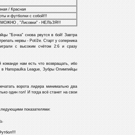
ная / Красная
ты и футболки с собой!!!
 МОЖНО , "Лисовки" - НЕЛЬЗЯ!!!
йцы "Бэчка" снова рвутся в бой! Завтра
репать нервы - Potíže. Старт у соперника
играли с высоким счётом 2:6 и сразу
ой команде нам есть что возвращать, ибо
на в Hanspaulka League, Зубры Олимпийцы
спечатать ворота лидера минимально два
ько один гол! И тогда всё станет на свои
о следующими показателями:
сь
.
Футбол!!!