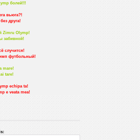
lymp болей!!!
ега вьюга?!
без друга!
й Zimru Olymp!
ы забивной!
сё случится!
лимп футбольный!
a mare!
i tare!
lymp echipa ta!
mp e veata mea!
s: