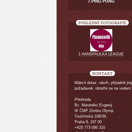
7.PING PONG
POSLEDNÍ FOTOGRAFIE
1.HANSPAULKA LEAGUE
KONTAKT
Máte-li dotaz, návrh, případně jin
požadavek, obraťte se na vedení:
Předseda
Bc. Marandici Evgenij
IK ČMP Zimbru Olymp
Toužimská 108/39,
Praha 9, 197 00
+420 773 095 315