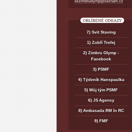
skzimbruolymp@seznam.cz
OBLÍBENÉ ODKAZY
7) Svit Staving
1) Zubří Trofej
2) Zimbru Olymp -
Facebook
3) PSMF
4) Týdeník Hanspaulka
5) Můj tým PSMF
6) JS Agency
8) Ambasada RM în RC
9) FMF