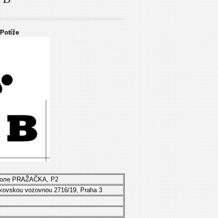
Potíže
поле PRAŽAČKA, P2
kovskou vozovnou 2716/19, Praha 3