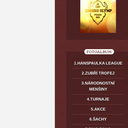
FOTOALBUM
1.HANSPAULKA LEAGUE
2.ZUBŘÍ TROFEJ
3.NÁRODNOSTNÍ
MENŠINY
4.TURNAJE
5.AKCE
6.ŠACHY