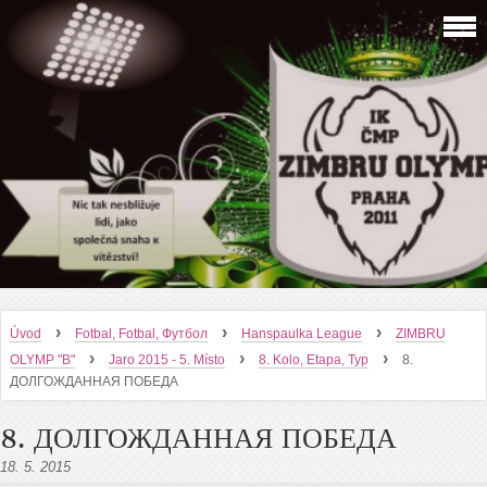
›
›
›
Úvod
Fotbal, Fotbal, Футбол
Hanspaulka League
ZIMBRU
›
›
›
OLYMP "B"
Jaro 2015 - 5. Místo
8. Kolo, Etapa, Тур
8.
ДОЛГОЖДАННАЯ ПОБЕДА
8. ДОЛГОЖДАННАЯ ПОБЕДА
18. 5. 2015