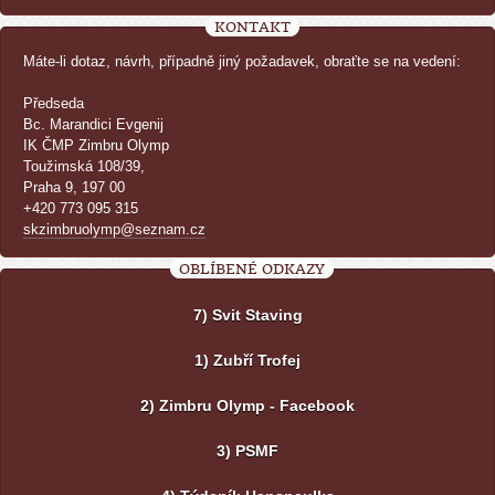
KONTAKT
Máte-li dotaz, návrh, případně jiný požadavek, obraťte se na vedení:
Předseda
Bc. Marandici Evgenij
IK ČMP Zimbru Olymp
Toužimská 108/39,
Praha 9, 197 00
+420 773 095 315
skzimbruolymp@seznam.cz
OBLÍBENÉ ODKAZY
7) Svit Staving
1) Zubří Trofej
2) Zimbru Olymp - Facebook
3) PSMF