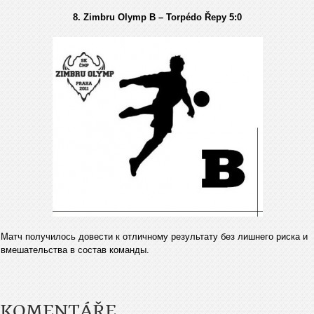
8. Zimbru Olymp B – Torpédo Řepy 5:0
Матч получилось довести к отличному результату без лишнего риска и
вмешательства в состав команды.
KOMENTÁŘE