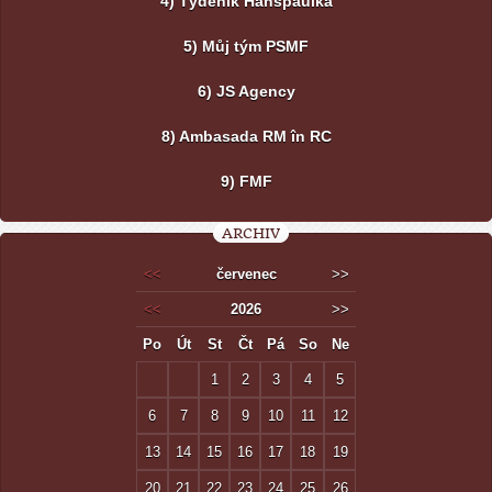
4) Týdeník Hanspaulka
5) Můj tým PSMF
6) JS Agency
8) Ambasada RM în RC
9) FMF
ARCHIV
<<
červenec
>>
<<
2026
>>
Po
Út
St
Čt
Pá
So
Ne
1
2
3
4
5
6
7
8
9
10
11
12
13
14
15
16
17
18
19
20
21
22
23
24
25
26