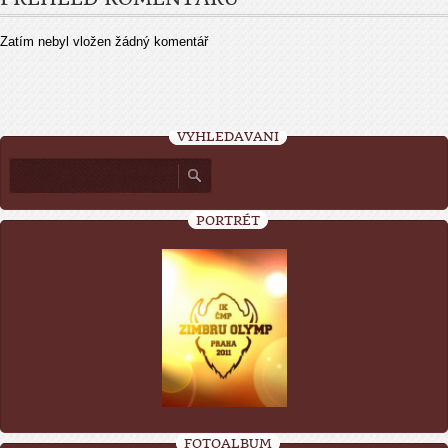
Zatím nebyl vložen žádný komentář
VYHLEDÁVÁNÍ
PORTRÉT
FOTOALBUM