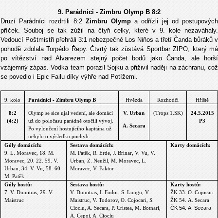
9. Parádníci - Zimbru Olymp B 8:2
Druzí Parádníci rozdrtili 8:2
Zimbru Olymp
a odřízli jej od postupovýc
příček. Souboj se tak zúžil na čtyři celky, které v 9. kole nezaváhaly.
Vedoucí Poštmistři přehráli 3:1 nebezpečné Los Niňos a třetí Čanda bůráků v
pohodě zdolala Torpédo Řepy. Čtvrtý tak zůstává Sportbar ZIPO, který má
po vítězství nad Alvarezem stejný počet bodů jako Čanda, ale horší
vzájemný zápas. Vodka team porazil Sojku a přiživil naději na záchranu, což
se povedlo i Epic Failu díky výhře nad Potížemi.
9. kolo
Parádníci - Zimbru Olymp B
Hvězda
Rozhodčí
Hřiště
8:2
Olymp se sice ujal vedení, ale domácí
V. Urban
(Trops 1.SK)
24.5.2015
(4:2)
už do poločasu parádně otočili vývoj.
P3
A. Secara
Po vyloučení hostujícího kapitána už
nebylo o výsledku pochyb.
Góly domácích:
Sestava domácích:
Karty domácích:
9. L. Moravec, 18. M.
M. Patěk, R. Erde, J. Brinar, V. Vu, V.
Moravec, 20. 22. 59. V.
Urban, Z. Neužil, M. Moravec, L.
Urban, 34. V. Vu, 58. 60.
Moravec, V. Faktor
M. Patěk
Góly hostů:
Sestava hostů:
Karty hostů:
7. V. Dumitras, 29. V.
V. Dumitras, I. Fodor, S. Lungu, V.
ŽK
33. O. Cojocari
Maistruc
Maistruc, V. Todorov, O. Cojocari, S.
ŽK
54. A. Secara
Cioclu, A. Secara, P. Cristea, M. Botnari,
ČK 54. A. Secara
A. Cepoi, A. Cioclu