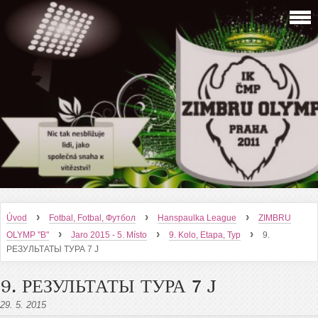
›
›
›
Úvod
Fotbal, Fotbal, Футбол
Hanspaulka League
ZIMBRU
›
›
›
OLYMP "B"
Jaro 2015 - 5. Místo
9. Kolo, Etapa, Тур
9.
РЕЗУЛЬТАТЫ ТУРА 7 J
9. РЕЗУЛЬТАТЫ ТУРА 7 J
29. 5. 2015