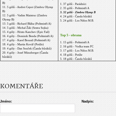
B)
1. 37 gólů - Parádníci
11. 5 gólů - Andrei Cepoi (Zimbru Olymp
2. 35 gólů - Poštmistři A
B)
3. 32 gólů - Zimbru Olymp B
12. 5 gólů - Vadim Maistruc (Zimbru
4. 24 gólů - Čanda bůráků
Olymp B)
5. 24 gólů - Los Niňos M.B.
13. 5 gólů - Richard Bláha (Poštmistři A)
14. 5 gólů - Michal Žák (Sestra Sojka)
15. 4 góly - Hristo Kanchev (Epic Fail)
Top 5 - obrana
16. 4 góly - Dominik Benda (Poštmistři A)
17. 4 góly - Karel Brousil (Poštmistři A)
1. 15 gólů - Poštmistři A
18. 4 góly - Martin Kovář (Potíže)
2. 16 gólů - Vodka team FC
19. 4 góly - Dan Souček (Čanda bůráků)
3. 17 gólů - Los Niňos M.B.
20. 4 góly - Josef Münzberger (Čanda
4. 18 gólů - Potíže
bůráků)
5. 18 gólů - Čanda bůráků
KOMENTÁŘE
Jméno:
Nadpis: