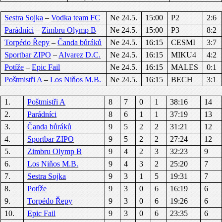
Sestra Sojka
–
Vodka team FC
Ne 24.5.
15:00
P2
2:6
Parádníci
–
Zimbru Olymp B
Ne 24.5.
15:00
P3
8:2
Torpédo Řepy
–
Čanda bůráků
Ne 24.5.
16:15
CESMI
3:7
Sportbar ZIPO
–
Alvarez D.C.
Ne 24.5.
16:15
MIKU4
4:2
Potíže
–
Epic Fail
Ne 24.5.
16:15
MALES
0:1
Poštmistři A
–
Los Niňos M.B.
Ne 24.5.
16:15
BECH
3:1
1.
Poštmistři A
8
7
0
1
38:16
14
2.
Parádníci
8
6
1
1
37:19
13
3.
Čanda bůráků
9
5
2
2
31:21
12
4.
Sportbar ZIPO
9
5
2
2
27:24
12
5.
Zimbru Olymp B
9
4
2
3
32:23
9
6.
Los Niňos M.B.
9
4
3
2
25:20
7
7.
Sestra Sojka
9
3
1
5
19:31
7
8.
Potíže
9
3
0
6
16:19
6
9.
Torpédo Řepy
9
3
0
6
19:26
6
10.
Epic Fail
9
3
0
6
23:35
6