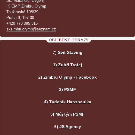
Bc. Marandici Evgenij
IK ČMP Zimbru Olymp
Toužimská 108/39,
Praha 9, 197 00
+420 773 095 315
skzimbruolymp@seznam.cz
OBLÍBENÉ ODKAZY
7) Svit Staving
1) Zubří Trofej
2) Zimbru Olymp - Facebook
3) PSMF
4) Týdeník Hanspaulka
5) Můj tým PSMF
6) JS Agency