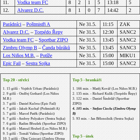
11.
Vodka team FC
8
2
1
5
13:18
5
12.
Alvarez D.C.
8
1
0
7
14:42
2
Parádníci
–
Poštmistři A
Ne 31.5.
11:15
ZAK
Alvarez D.C.
–
Torpédo Řepy
Ne 31.5.
12:30
SANC2
Vodka team FC
–
Sportbar ZIPO
Ne 31.5.
13:45
SANC2
Zimbru Olymp B
–
Čanda bůráků
Ne 31.5.
13:45
SANC3
Los Niňos M.B.
–
Potíže
Ne 31.5.
15:00
MIKU1
Epic Fail
–
Sestra Sojka
Ne 31.5.
15:00
SANC2
Top 20 - střelci
Top 5 - brankáři
1. 15 gólů - Vojtěch Urban (Parádníci)
1. 166 min. - Matěj Kovář (Los Niňos M.B.)
2. 9 gólů - Ondřej Gothard (Los Niňos
2. 135 min. - Richard Kulík (Torpédo Řepy)
M.B.)
3. 122 min. - Daniel Šindelář (Sportbar
3. 7 gólů - Daniel Kučera (Epic Fail)
ZIPO)
4. 7 gólů - Jakub Kuchař (Poštmistři A)
4. 105 min. - Stefan Cioclu (Zimbru Olymp
5. 7 gólů - Marcel Patěk (Parádníci)
B)
6. 7 gólů - Andrey Polyakov (Sestra Sojka)
5. 93 min. - Jan Bělonožník (Sestra Sojka)
7. 6 gólů - Radim Břoušek (Sportbar ZIPO)
8. 6 gólů - Matouš Hrubeš (Los Niňos M.B.)
9. 5 gólů - Tomáš Vašina (Sportbar ZIPO)
Top 5 - útok
10. 5 gólů - Oleg Cojocari (Zimbru Olymp