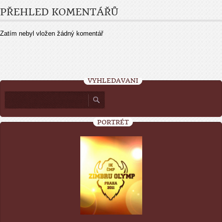
PŘEHLED KOMENTÁŘŮ
Zatím nebyl vložen žádný komentář
VYHLEDÁVÁNÍ
PORTRÉT