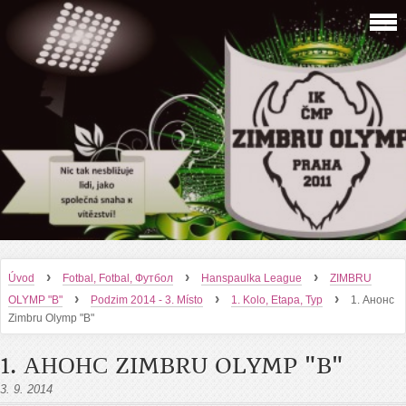
›
›
›
Úvod
Fotbal, Fotbal, Футбол
Hanspaulka League
ZIMBRU
›
›
›
OLYMP "B"
Podzim 2014 - 3. Místo
1. Kolo, Etapa, Тур
1. Анонс
Zimbru Olymp "B"
1. АНОНС ZIMBRU OLYMP "B"
3. 9. 2014