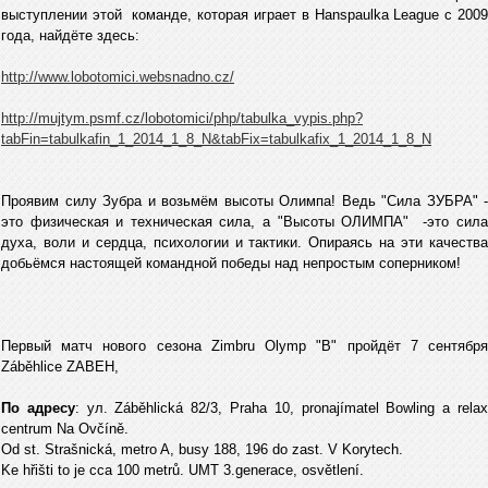
выступлении этой команде, которая играет в Hanspaulka League с 2009
года, найдёте здесь:
http://www.lobotomici.websnadno.cz/
http://mujtym.psmf.cz/lobotomici/php/tabulka_vypis.php?
tabFin=tabulkafin_1_2014_1_8_N&tabFix=tabulkafix_1_2014_1_8_N
Проявим силу Зубра и возьмём высоты Олимпа! Ведь "Сила ЗУБРА" -
это физическая и техническая сила, а "Высоты ОЛИМПА" -это сила
духа, воли и сердца, психологии и тактики. Опираясь на эти качества
добьёмся настоящей командной победы над непростым соперником!
Первый матч нового сезона Zimbru Оlymp "B" пройдёт 7 сентября
Záběhlice ZABEH,
По адресу
: ул. Záběhlická 82/3, Praha 10, pronajímatel Bowling a rela
centrum Na Ovčíně.
Od st. Strašnická, metro A, busy 188, 196 do zast. V Korytech.
Ke hřišti to je cca 100 metrů. UMT 3.generace, osvětlení.