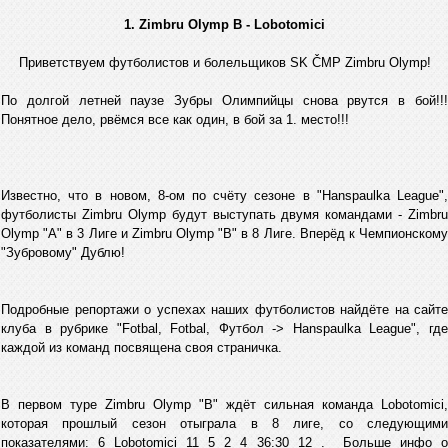
1. Zimbru Olymp B - Lobotomici
Приветствуем футболистов и болельщиков SK ČMP Zimbru Olymp!
По долгой летней паузе Зубры Олимпийцы снова рвутся в бой!!!
Понятное дело, рвёмся все как один, в бой за 1. место!!!
Известно, что в новом, 8-ом по счёту сезоне в "Hanspaulka League",
футболисты Zimbru Olymp будут выступать двумя командами - Zimbru
Olymp "А" в 3 Лиге и Zimbru Olymp "B" в 8 Лиге. Вперёд к Чемпионскому
"Зубровому" Дублю!
Подробные репортажи о успехах наших футболистов найдёте на сайте
клуба в рубрике "Fotbal, Fotbal, Футбол -> Hanspaulka League", где
каждой из команд посвящена своя страничка.
В первом туре Zimbru Olymp "B" ждёт сильная команда Lobotomici,
которая прошлый сезон отыграла в 8 лиге, со следующими
показателями: 6 Lobotomici 11 5 2 4 36:30 12 . Больше инфо о