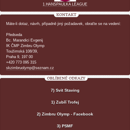
1.HANSPAULKA LEAGUE
KONTAKT
Máte-li dotaz, návrh, případně jiný požadavek, obraťte se na vedení:
Předseda
Bc. Marandici Evgenij
IK ČMP Zimbru Olymp
Toužimská 108/39,
Praha 9, 197 00
+420 773 095 315
skzimbruolymp@seznam.cz
OBLÍBENÉ ODKAZY
7) Svit Staving
1) Zubří Trofej
2) Zimbru Olymp - Facebook
3) PSMF