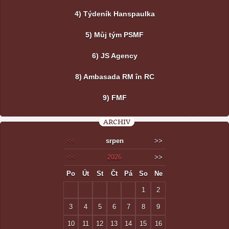
4) Týdeník Hanspaulka
5) Můj tým PSMF
6) JS Agency
8) Ambasada RM în RC
9) FMF
ARCHIV
<<
srpen
>>
<<
2026
>>
Po
Út
St
Čt
Pá
So
Ne
1
2
3
4
5
6
7
8
9
10
11
12
13
14
15
16