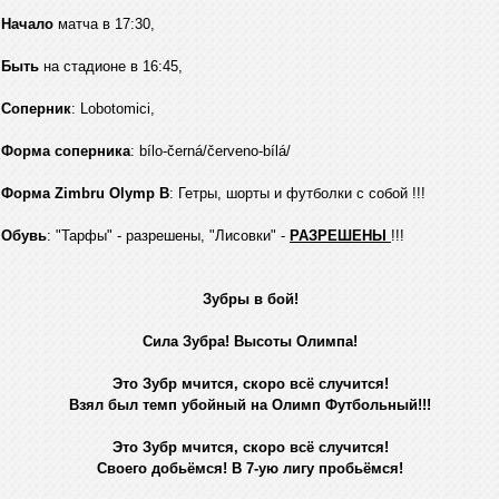
Начало
матча в 17:30,
Быть
на стадионе в 16:45,
Соперник
: Lobotomici,
Форма соперника
: bílo-černá/červeno-bílá/
Форма Zimbru Olymp B
: Гетры, шорты и футболки с собой !!!
Обувь
: "Тарфы" - разрешены, "Лисовки" -
РАЗРЕШЕНЫ
!!!
Зубры в бой!
Сила Зубра! Высоты Олимпа!
Это Зубр мчится, скоро всё случится!
Взял был темп убойный на Олимп Футбольный!!!
Это Зубр мчится, скоро всё случится!
Своего добьёмся! В 7-ую лигу пробьёмся!