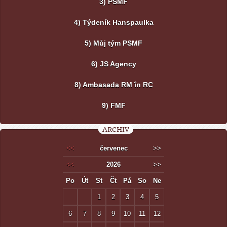
3) PSMF
4) Týdeník Hanspaulka
5) Můj tým PSMF
6) JS Agency
8) Ambasada RM în RC
9) FMF
ARCHIV
<<
červenec
>>
<<
2026
>>
Po
Út
St
Čt
Pá
So
Ne
1
2
3
4
5
6
7
8
9
10
11
12