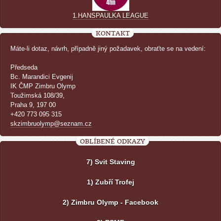
1.HANSPAULKA LEAGUE
KONTAKT
Máte-li dotaz, návrh, případně jiný požadavek, obraťte se na vedení:
Předseda
Bc. Marandici Evgenij
IK ČMP Zimbru Olymp
Toužimská 108/39,
Praha 9, 197 00
+420 773 095 315
skzimbruolymp@seznam.cz
OBLÍBENÉ ODKAZY
7) Svit Staving
1) Zubří Trofej
2) Zimbru Olymp - Facebook