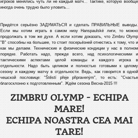
игроков менялись чуть ли не каждый матч... Тактике, которую вообще
иногда очень трудно было уловить...
Придётся серьёзно ЗАДУМАТЬСЯ и сделать ПРАВИЛЬНЫЕ выводы.
Если мы хотим играть в самом низу Hanspaulské лиги, то можно
продолжать в том же духе. А если хотим доказать, что Zimbru Olymp
"B" способны на большее, то стоит посерьёзней отнестись к тому, что и
как мы делаем. Технические и физические кондиции у нас в полном
порядке. Работать надо, прежде всего, над психологическими и
тактическими аспектами целой команды и каждого игрока в
отдельности. Надо быть целиком и полностью готовыми к целому
сезону и каждому матчу в отдельности. Ведь, как говорится в одной
чешской пословице: "Štěstí přeje připraveným", то есть: "Счастье
благосклонно к подготовленным". Ждём сезона Весна-2015 !!!
ZIMBRU OLYMP - ECHIPA
MARE!
ECHIPA NOASTRA CEA MAI
TARE!