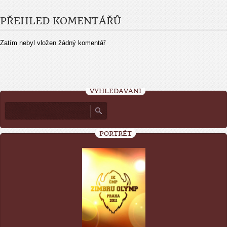
PŘEHLED KOMENTÁŘŮ
Zatím nebyl vložen žádný komentář
VYHLEDÁVÁNÍ
PORTRÉT