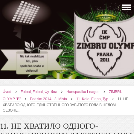
›
›
›
Úvod
Fotbal, Fotbal, Футбол
Hanspaulka League
ZIMBRU
›
›
›
OLYMP "B"
Podzim 2014 - 3. Místo
11. Kolo, Etapa, Тур
11. НЕ
ХВАТИЛО ОДНОГО-ЕДИНСТВЕННОГО ЗАБИТОГО ГОЛА В ЦЕЛОМ
СЕЗОНЕ...
11. НЕ ХВАТИЛО ОДНОГО-