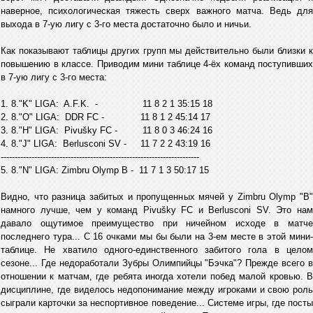
наверное, психологическая тяжесть сверх важного матча. Ведь для
выхода в 7-ую лигу с 3-го места достаточно было и ничьи.
Как показывают таблицы других групп мы действительно были близки к
повышению в классе. Приводим мини таблице 4-ёх команд поступивших
в 7-ую лигу с 3-го места:
1. 8."K" LIGA: A.F.K. - 11 8 2 1 35:15 18
2. 8."O" LIGA: DDR FC - 11 8 1 2 45:14 17
3. 8."H" LIGA: Pivušky FC - 11 8 0 3 46:24 16
4. 8."J" LIGA: Berlusconi SV - 11 7 2 2 43:19 16
-----------------------------------------------------------------------
5. 8."N" LIGA: Zimbru Olymp B - 11 7 1 3 50:17 15
Видно, что разница забитых и пропущенных мячей у Zimbru Olymp "B"
намного лучше, чем у команд Pivušky FC и Berlusconi SV. Это нам
давало ощутимое преимущество при ничейном исходе в матче
последнего тура... С 16 очками мы бы были на 3-ем месте в этой мини-
таблице. Не хватило одного-единственного забитого гола в целом
сезоне... Где недоработали Зубры Олимпийцы "Бэчка"? Прежде всего в
отношении к матчам, где ребята иногда хотели побед малой кровью. В
дисциплине, где виделось недопонимание между игроками и свою роль
сыграли карточки за неспортивное поведение... Системе игры, где посты