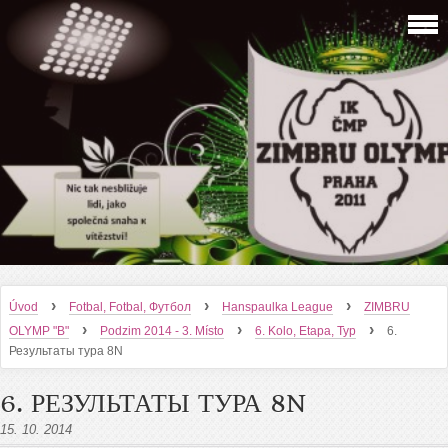
›
›
›
Úvod
Fotbal, Fotbal, Футбол
Hanspaulka League
ZIMBRU
›
›
›
OLYMP "B"
Podzim 2014 - 3. Místo
6. Kolo, Etapa, Тур
6.
Результаты тура 8N
6. РЕЗУЛЬТАТЫ ТУРА 8N
15. 10. 2014