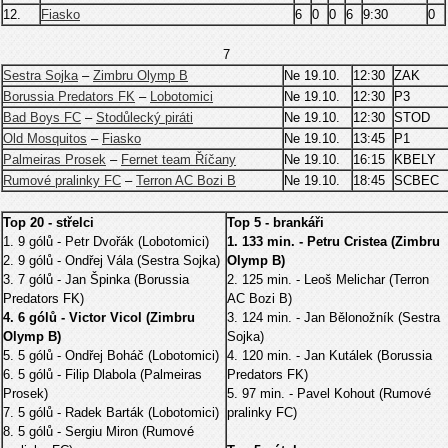
12.
Fiasko
6
0
0
6
9:30
0
7
Sestra Sojka
–
Zimbru Olymp B
Ne 19.10.
12:30
ZAK
Borussia Predators FK
–
Lobotomici
Ne 19.10.
12:30
P3
Bad Boys FC
–
Stodůlecký piráti
Ne 19.10.
12:30
STOD
Old Mosquitos
–
Fiasko
Ne 19.10.
13:45
P1
Palmeiras Prosek
–
Fernet team Říčany
Ne 19.10.
16:15
KBELY
Rumové pralinky FC
–
Terron AC Bozi B
Ne 19.10.
18:45
SCBEC
Top 20 - střelci
Top 5 - brankáři
1. 9 gólů - Petr Dvořák (Lobotomici)
1. 133 min. - Petru Cristea (Zimbru
2. 9 gólů - Ondřej Vála (Sestra Sojka)
Olymp B)
3. 7 gólů - Jan Špinka (Borussia
2. 125 min. - Leoš Melichar (Terron
Predators FK)
AC Bozi B)
4. 6 gólů - Victor Vicol (Zimbru
3. 124 min. - Jan Bělonožník (Sestra
Olymp B)
Sojka)
5. 5 gólů - Ondřej Boháč (Lobotomici)
4. 120 min. - Jan Kutálek (Borussia
6. 5 gólů - Filip Dlabola (Palmeiras
Predators FK)
Prosek)
5. 97 min. - Pavel Kohout (Rumové
7. 5 gólů - Radek Barták (Lobotomici)
pralinky FC)
8. 5 gólů - Sergiu Miron (Rumové