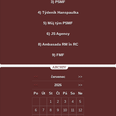
3) PSMF
4) Týdeník Hanspaulka
5) Můj tým PSMF
6) JS Agency
8) Ambasada RM în RC
9) FMF
ARCHIV
<<
červenec
>>
<<
2026
>>
Po
Út
St
Čt
Pá
So
Ne
1
2
3
4
5
6
7
8
9
10
11
12