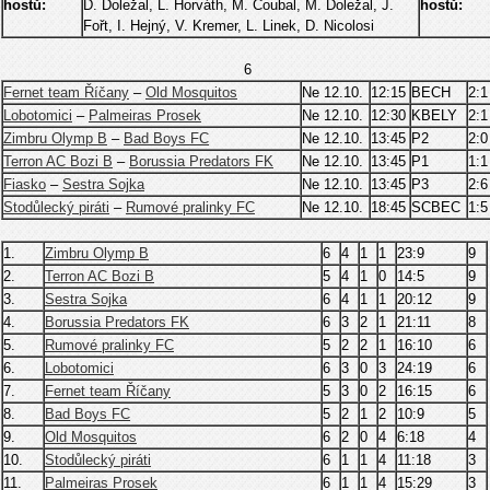
hostů:
D. Doležal, L. Horváth, M. Coubal, M. Doležal, J.
hostů:
Fořt, I. Hejný, V. Kremer, L. Linek, D. Nicolosi
6
Fernet team Říčany
–
Old Mosquitos
Ne 12.10.
12:15
BECH
2:1
Lobotomici
–
Palmeiras Prosek
Ne 12.10.
12:30
KBELY
2:1
Zimbru Olymp B
–
Bad Boys FC
Ne 12.10.
13:45
P2
2:0
Terron AC Bozi B
–
Borussia Predators FK
Ne 12.10.
13:45
P1
1:1
Fiasko
–
Sestra Sojka
Ne 12.10.
13:45
P3
2:6
Stodůlecký piráti
–
Rumové pralinky FC
Ne 12.10.
18:45
SCBEC
1:5
1.
Zimbru Olymp B
6
4
1
1
23:9
9
2.
Terron AC Bozi B
5
4
1
0
14:5
9
3.
Sestra Sojka
6
4
1
1
20:12
9
4.
Borussia Predators FK
6
3
2
1
21:11
8
5.
Rumové pralinky FC
5
2
2
1
16:10
6
6.
Lobotomici
6
3
0
3
24:19
6
7.
Fernet team Říčany
5
3
0
2
16:15
6
8.
Bad Boys FC
5
2
1
2
10:9
5
9.
Old Mosquitos
6
2
0
4
6:18
4
10.
Stodůlecký piráti
6
1
1
4
11:18
3
11.
Palmeiras Prosek
6
1
1
4
15:29
3