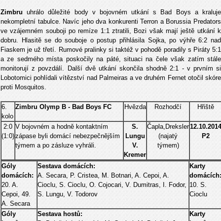
Zimbru
uhrálo důležité body v bojovném utkání s Bad Boys a kraluj
nekompletní tabulce. Navíc jeho dva konkurenti Terron a Borussia Predators
ve vzájemném souboji po remíze 1:1 ztratili, Bozi však mají ještě utkání k
dobru. Hlasitě se do souboje o postup přihlásila Sojka, po výhře 6:2 nad
Fiaskem je už třetí. Rumové pralinky si taktéž v pohodě poradily s Piráty 5:1
a ze sedmého místa poskočily na páté, situaci na čele však zatím stále
monitorují z povzdálí. Další dvě utkání skončila shodně 2:1 - v prvním si
Lobotomici pohlídali vítězství nad Palmeiras a ve druhém Fernet otočil skóre
proti Mosquitos.
6.
Zimbru Olymp B - Bad Boys FC
Hvězda
Rozhodčí
Hřiště
kolo
2:0
V bojovném a hodně kontaktním
S.
Čapla,Dreksler
12.10.201
(1:0)
zápase byli domácí nebezpečnějším
Lungu
(najatý
P2
týmem a po zásluze vyhráli.
V.
týmem)
Kremer
Góly
Sestava domácích:
Karty
domácích:
A. Secara, P. Cristea, M. Botnari, A. Cepoi, A.
domácích
20. A.
Cioclu, S. Cioclu, O. Cojocari, V. Dumitras, I. Fodor,
10. S.
Cepoi, 49.
S. Lungu, V. Todorov
Cioclu
A. Secara
Góly
Sestava hostů:
Karty