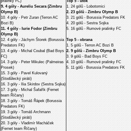
pralinky FC)
Top 5 - útok
9. 4 góly - Aureliu Secara (Zimbru
1. 24 gólů - Lobotomici
Olymp B)
2. 23 gólů - Zimbru Olymp B
10. 4 góly - Petr Zuran (Terron AC
3. 21 gólů - Borussia Predators FK
Bozi B)
4. 20 gólů - Sestra Sojka
11. 4 góly - Iurie Fodor (Zimbru
5. 16 gólů - Rumové pralinky FC
Olymp B)
12. 4 góly - Jáchym Štorek (Borussia
Top 5 - obrana
Predators FK)
1. 5 gólů - Terron AC Bozi B
13. 4 góly - Michal Coubal (Bad Boys
2. 9 gólů - Zimbru Olymp B
FC)
3. 9 gólů - Bad Boys FC
14. 3 góly - Peter Mikulec (Palmeiras
4. 10 gólů - Rumové pralinky FC
Prosek)
5. 11 gólů - Borussia Predators FK
15. 3 góly - Pavel Kulovaný
(Stodůlecký piráti)
16. 3 góly - Ilia Skirdov (Sestra Sojka)
17. 3 góly - Michal Šafařík (Fernet
team Říčany)
18. 3 góly - Tomáš Řápek (Borussia
Predators FK)
19. 3 góly - Tomáš Archmann
(Stodůlecký piráti)
20. 3 góly - Vladimír Macháček
(Fernet team Říčany)