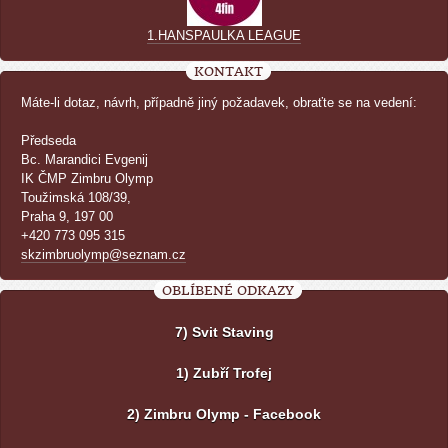
1.HANSPAULKA LEAGUE
KONTAKT
Máte-li dotaz, návrh, případně jiný požadavek, obraťte se na vedení:
Předseda
Bc. Marandici Evgenij
IK ČMP Zimbru Olymp
Toužimská 108/39,
Praha 9, 197 00
+420 773 095 315
skzimbruolymp@seznam.cz
OBLÍBENÉ ODKAZY
7) Svit Staving
1) Zubří Trofej
2) Zimbru Olymp - Facebook