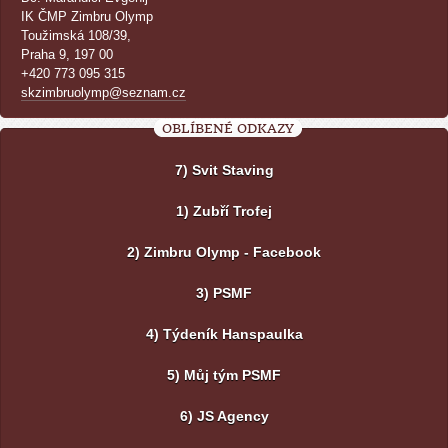
IK ČMP Zimbru Olymp
Toužimská 108/39,
Praha 9, 197 00
+420 773 095 315
skzimbruolymp@seznam.cz
OBLÍBENÉ ODKAZY
7) Svit Staving
1) Zubří Trofej
2) Zimbru Olymp - Facebook
3) PSMF
4) Týdeník Hanspaulka
5) Můj tým PSMF
6) JS Agency