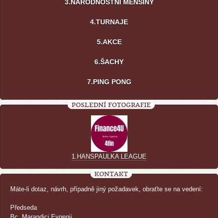
3.NÁRODNOSTNÍ MENŠINY
4.TURNAJE
5.AKCE
6.ŠACHY
7.PING PONG
POSLEDNÍ FOTOGRAFIE
1.HANSPAULKA LEAGUE
KONTAKT
Máte-li dotaz, návrh, případně jiný požadavek, obraťte se na vedení:
Předseda
Bc. Marandici Evgenij