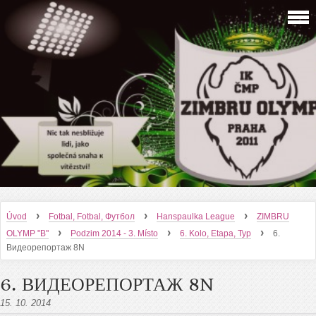
›
›
›
Úvod
Fotbal, Fotbal, Футбол
Hanspaulka League
ZIMBRU
›
›
›
OLYMP "B"
Podzim 2014 - 3. Místo
6. Kolo, Etapa, Тур
6.
Видеорепортаж 8N
6. ВИДЕОРЕПОРТАЖ 8N
15. 10. 2014