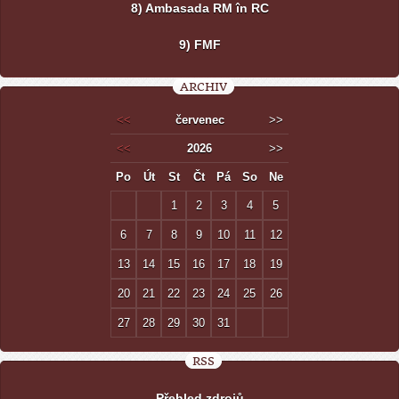
8) Ambasada RM în RC
9) FMF
ARCHIV
<<
červenec
>>
<<
2026
>>
Po
Út
St
Čt
Pá
So
Ne
1
2
3
4
5
6
7
8
9
10
11
12
13
14
15
16
17
18
19
20
21
22
23
24
25
26
27
28
29
30
31
RSS
Přehled zdrojů