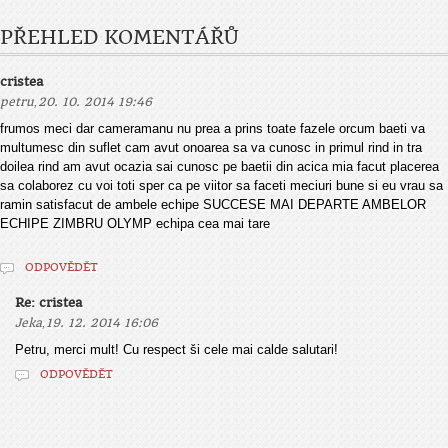
PŘEHLED KOMENTÁŘŮ
cristea
,
petru
20. 10. 2014 19:46
frumos meci dar cameramanu nu prea a prins toate fazele orcum baeti va
multumesc din suflet cam avut onoarea sa va cunosc in primul rind in tra
doilea rind am avut ocazia sai cunosc pe baetii din acica mia facut placerea
sa colaborez cu voi toti sper ca pe viitor sa faceti meciuri bune si eu vrau sa
ramin satisfacut de ambele echipe SUCCESE MAI DEPARTE AMBELOR
ECHIPE ZIMBRU OLYMP echipa cea mai tare
ODPOVĚDĚT
Re: cristea
,
Jeka
19. 12. 2014 16:06
Petru, merci mult! Cu respect ši cele mai calde salutari!
ODPOVĚDĚT