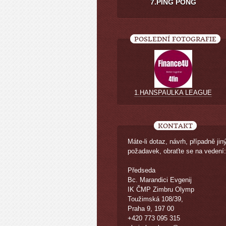
7.PING PONG
POSLEDNÍ FOTOGRAFIE
1.HANSPAULKA LEAGUE
KONTAKT
Máte-li dotaz, návrh, případně jin
požadavek, obraťte se na vedení:
Předseda
Bc. Marandici Evgenij
IK ČMP Zimbru Olymp
Toužimská 108/39,
Praha 9, 197 00
+420 773 095 315