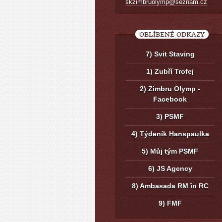
skzimbruolymp@seznam.cz
OBLÍBENÉ ODKAZY
7) Svit Staving
1) Zubří Trofej
2) Zimbru Olymp -
Facebook
3) PSMF
4) Týdeník Hanspaulka
5) Můj tým PSMF
6) JS Agency
8) Ambasada RM în RC
9) FMF