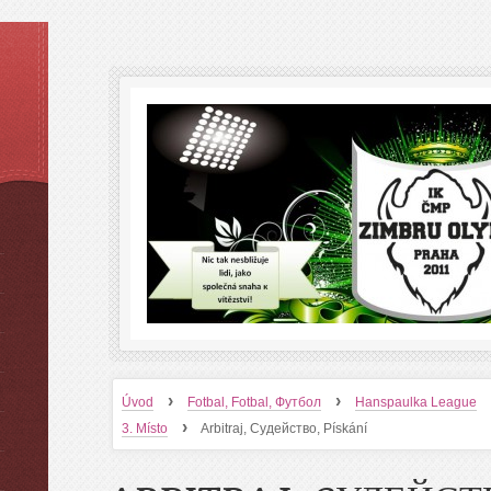
›
›
Úvod
Fotbal, Fotbal, Футбол
Hanspaulka League
›
3. Místo
Arbitraj, Cудейство, Pískání