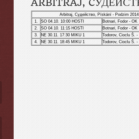
ARBITRAJ, CУДЕЙСТ
Arbitraj, Cудейство, Pískání - Podzim 2014
1.
SO 04.10. 10:00 HOSTI
Botnari, Fodor - OK
2.
SO 04.10. 11:15 HOSTI
Botnari, Fodor - OK
ы
3.
NE 30.11. 17:30 MIKU 1
Todorov, Cioclu Š. 
4.
NE 30.11. 18:45 MIKU 1
Todorov, Cioclu Š. 