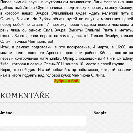
После зимней паузы в футбольном чемпионате Лиги Hanspaulka наш
доблестный Zimbru Оlymp начинает подготовку к новому сезону. Сезону,
в котором наших Зубров Олимпийцев будет ждать нелёгкий путь к
Олимпу 6 лиги. Но Зубры лёгких путей не ищут и маленьких целей
перед собой не ставят. И поэтому перед стартом нового чемпионата
речь лишь об одном: Сила Зубра! Высоты Олимпа! Рвать и метать,
голы забивать, cвои ворота на замке держать! Только Зимбру, только
Олимп, только Чемпионство!
Итак, в рамках подготовки, в это воскресенье, 4 марта, в 16:00, на
малом поле Teamstore Арены в пражском районе Кбелы, состоится
первый контрольный матч Zimbru Оlymp с командой из 4 Лиги Ukradený
širáci, которая в сезоне Осень-2011 заняла 10. место в своей группе.
Верю, что победим. И этой победой стартанём сезон, который позволит
нам в итоге поднять над головой кубок Чемпиона 6. Лиги.
Зубры в бой
!
KOMENTÁŘE
Jméno:
Nadpis: