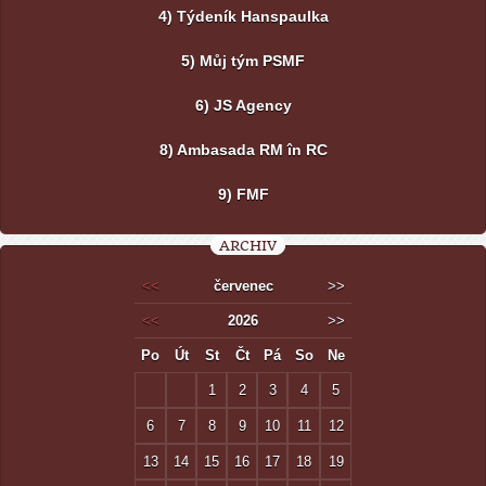
4) Týdeník Hanspaulka
5) Můj tým PSMF
6) JS Agency
8) Ambasada RM în RC
9) FMF
ARCHIV
<<
červenec
>>
<<
2026
>>
Po
Út
St
Čt
Pá
So
Ne
1
2
3
4
5
6
7
8
9
10
11
12
13
14
15
16
17
18
19