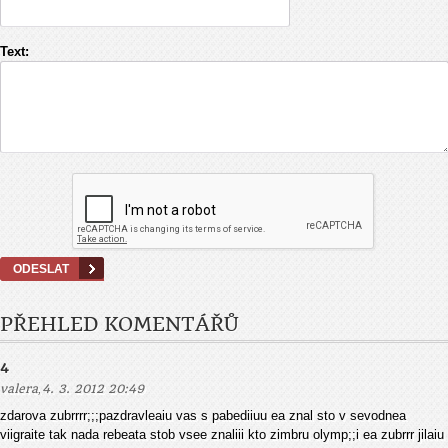
Text:
PŘEHLED KOMENTÁŘŮ
4
,
valera
4. 3. 2012 20:49
zdarova zubrrrr;;;pazdravleaiu vas s pabediiuu ea znal sto v sevodnea
viigraite tak nada rebeata stob vsee znaliii kto zimbru olymp;;i ea zubrrr jilaiu