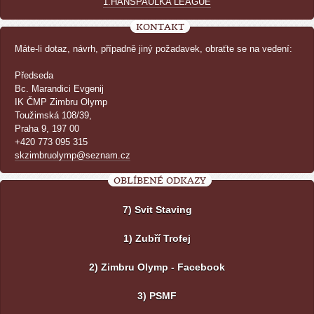
1.HANSPAULKA LEAGUE
KONTAKT
Máte-li dotaz, návrh, případně jiný požadavek, obraťte se na vedení:
Předseda
Bc. Marandici Evgenij
IK ČMP Zimbru Olymp
Toužimská 108/39,
Praha 9, 197 00
+420 773 095 315
skzimbruolymp@seznam.cz
OBLÍBENÉ ODKAZY
7) Svit Staving
1) Zubří Trofej
2) Zimbru Olymp - Facebook
3) PSMF