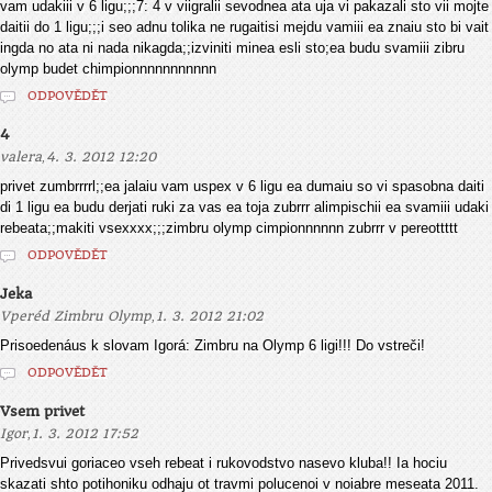
vam udakiii v 6 ligu;;;7: 4 v viigralii sevodnea ata uja vi pakazali sto vii mojte
daitii do 1 ligu;;;i seo adnu tolika ne rugaitisi mejdu vamiii ea znaiu sto bi vait
ingda no ata ni nada nikagda;;izviniti minea esli sto;ea budu svamiii zibru
olymp budet chimpionnnnnnnnnnn
ODPOVĚDĚT
4
,
valera
4. 3. 2012 12:20
privet zumbrrrrl;;ea jalaiu vam uspex v 6 ligu ea dumaiu so vi spasobna daiti
di 1 ligu ea budu derjati ruki za vas ea toja zubrrr alimpischii ea svamiii udaki
rebeata;;makiti vsexxxx;;;zimbru olymp cimpionnnnnn zubrrr v pereottttt
ODPOVĚDĚT
Jeka
,
Vperéd Zimbru Olymp
1. 3. 2012 21:02
Prisoedenáus k slovam Igorá: Zimbru na Olymp 6 ligi!!! Do vstreči!
ODPOVĚDĚT
Vsem privet
,
Igor
1. 3. 2012 17:52
Privedsvui goriaceo vseh rebeat i rukovodstvo nasevo kluba!! Ia hociu
skazati shto potihoniku odhaju ot travmi polucenoi v noiabre meseata 2011.