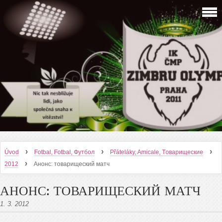
›
›
›
Úvod
Fotbal, Fotbal, Футбол
Přáteláky, Amicale, Tоварищеские
›
2012
Анонс: товарищеский матч
АНОНС: ТОВАРИЩЕСКИЙ МАТЧ
1. 3. 2012