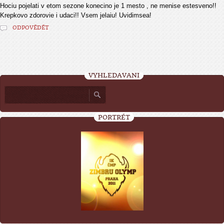
Hociu pojelati v etom sezone konecino je 1 mesto , ne menise estesveno!!
Krepkovo zdorovie i udaci!! Vsem jelaiu! Uvidimsea!
ODPOVĚDĚT
VYHLEDÁVÁNÍ
PORTRÉT