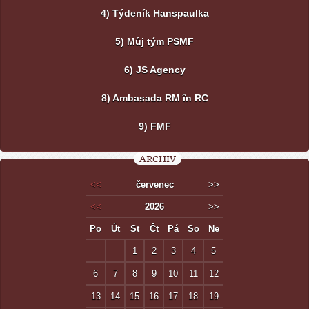
4) Týdeník Hanspaulka
5) Můj tým PSMF
6) JS Agency
8) Ambasada RM în RC
9) FMF
ARCHIV
<<
červenec
>>
<<
2026
>>
Po
Út
St
Čt
Pá
So
Ne
1
2
3
4
5
6
7
8
9
10
11
12
13
14
15
16
17
18
19