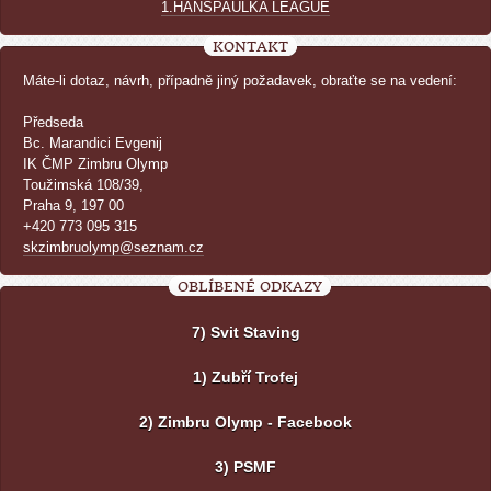
1.HANSPAULKA LEAGUE
KONTAKT
Máte-li dotaz, návrh, případně jiný požadavek, obraťte se na vedení:
Předseda
Bc. Marandici Evgenij
IK ČMP Zimbru Olymp
Toužimská 108/39,
Praha 9, 197 00
+420 773 095 315
skzimbruolymp@seznam.cz
OBLÍBENÉ ODKAZY
7) Svit Staving
1) Zubří Trofej
2) Zimbru Olymp - Facebook
3) PSMF