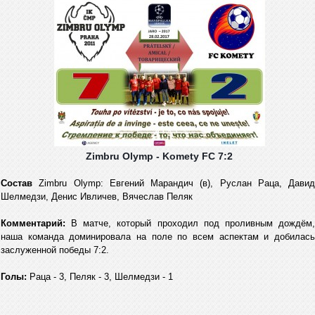
Zimbru Olymp - Komety FC 7:2
Состав
Zimbru Olymp: Евгений Марандич (в), Руслан Раца, Давид
Шелмедзи, Денис Ивличев, Вячеслав Пеляк
Комментарий:
В матче, который проходил под проливным дождём
наша команда доминировала на поле по всем аспектам и добилась
заслуженной победы 7:2.
Голы:
Раца - 3, Пеляк - 3, Шелмедзи - 1