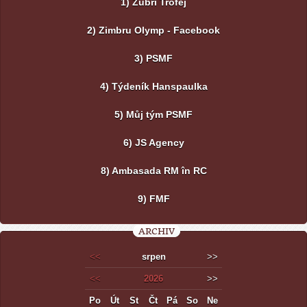
1) Zubří Trofej
2) Zimbru Olymp - Facebook
3) PSMF
4) Týdeník Hanspaulka
5) Můj tým PSMF
6) JS Agency
8) Ambasada RM în RC
9) FMF
ARCHIV
<<
srpen
>>
<<
2026
>>
Po
Út
St
Čt
Pá
So
Ne