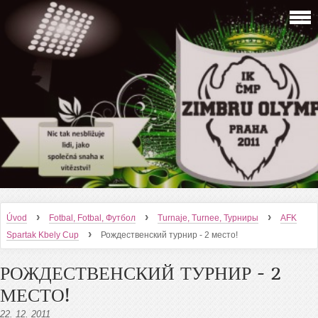
›
›
›
Úvod
Fotbal, Fotbal, Футбол
Turnaje, Turnee, Турниры
AFK
›
Spartak Kbely Cup
Рождественский турнир - 2 место!
РОЖДЕСТВЕНСКИЙ ТУРНИР - 2
МЕСТО!
22. 12. 2011