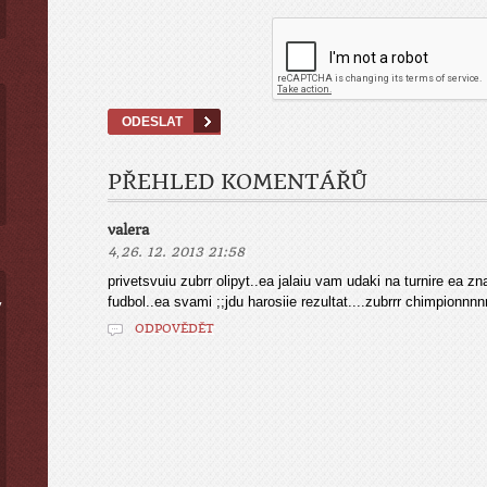
PŘEHLED KOMENTÁŘŮ
valera
,
4
26. 12. 2013 21:58
privetsvuiu zubrr olipyt..ea jalaiu vam udaki na turnire ea z
fudbol..ea svami ;;jdu harosiie rezultat....zubrrr chimpionnnn
ý
ODPOVĚDĚT