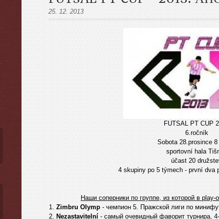
25. 12. 2013
ы
FUTSAL PT CUP 2
6.ročník
Sobota 28.prosince 8 
sportovní hala Tiš
účast 20 družste
4 skupiny po 5 týmech - první dva p
Наши соперники по группе, из которой в play-
1.
Zimbru Olymp
- чемпион 5. Пражской лиги по минифу
2.
Nezastavitelní
- самый очевидный фаворит турнира, 4