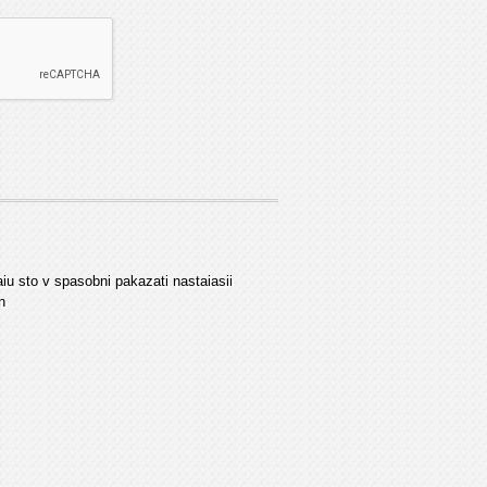
naiu sto v spasobni pakazati nastaiasii
n