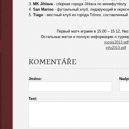
3.
MK Jihlava
- сборная города Jihlava по минифутболу
4.
San Marino
- футзальный клуб, лидирующий в окресн
5.
Tiago
- местный клуб из города Tišnov, составленны
Первый матч играем в 15:00 – 15:12, Neza
Остальные матчи и полную информацию о турнир
rozpis2013.pdf
info2013.pdf
KOMENTÁŘE
Jméno:
Nadpi
Text: