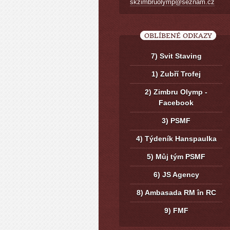
skzimbruolymp@seznam.cz
OBLÍBENÉ ODKAZY
7) Svit Staving
1) Zubří Trofej
2) Zimbru Olymp -
Facebook
3) PSMF
4) Týdeník Hanspaulka
5) Můj tým PSMF
6) JS Agency
8) Ambasada RM în RC
9) FMF