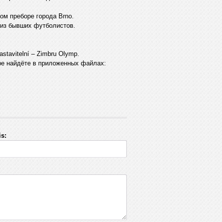
ом преборе города Brno.
й из бывших футболистов.
stavitelní – Zimbru Olymp.
е найдёте в приложенных файлах:
s: