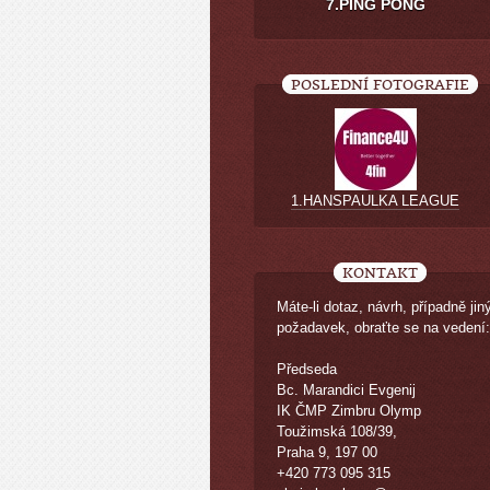
7.PING PONG
POSLEDNÍ FOTOGRAFIE
1.HANSPAULKA LEAGUE
KONTAKT
Máte-li dotaz, návrh, případně jin
požadavek, obraťte se na vedení:
Předseda
Bc. Marandici Evgenij
IK ČMP Zimbru Olymp
Toužimská 108/39,
Praha 9, 197 00
+420 773 095 315