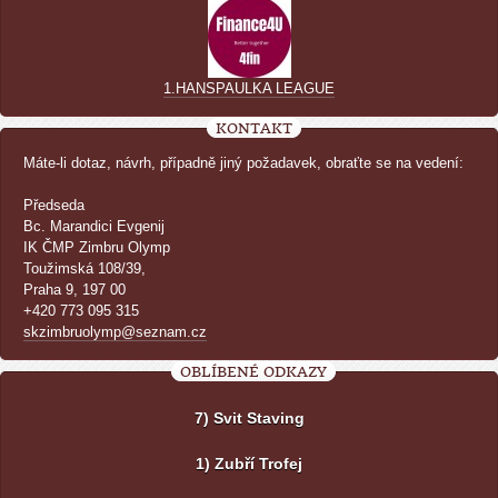
1.HANSPAULKA LEAGUE
KONTAKT
Máte-li dotaz, návrh, případně jiný požadavek, obraťte se na vedení:
Předseda
Bc. Marandici Evgenij
IK ČMP Zimbru Olymp
Toužimská 108/39,
Praha 9, 197 00
+420 773 095 315
skzimbruolymp@seznam.cz
OBLÍBENÉ ODKAZY
7) Svit Staving
1) Zubří Trofej