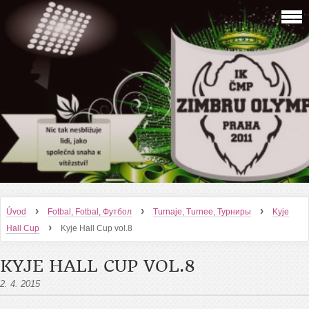
›
›
›
Úvod
Fotbal, Fotbal, Футбол
Turnaje, Turnee, Турниры
Kyje
›
Hall Cup
Kyje Hall Cup vol.8
KYJE HALL CUP VOL.8
2. 4. 2015