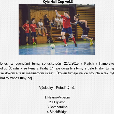
Kyje Hall Cup vol.8
Dnes již legendární turnaj se uskutečnil 21/3/2015 v Kyjích v Hamerské
ulici. Účastnily se týmy z Prahy 14, ale dorazily i týmy z celé Prahy, turnaj
se dokonce těšil mezinárodní účasti. Úroveň turnaje velice stoupla a tak byl
každý zápas tuhý boj.
Výsledky - Pořadí týmů:
1.Nevim-Vypadni
2.Hl ghetto
3.Bombardíno
4.BlackBridge