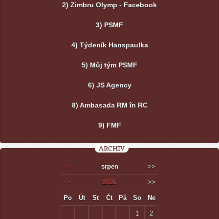
2) Zimbru Olymp - Facebook
3) PSMF
4) Týdeník Hanspaulka
5) Můj tým PSMF
6) JS Agency
8) Ambasada RM în RC
9) FMF
ARCHIV
<<
srpen
>>
<<
2026
>>
Po
Út
St
Čt
Pá
So
Ne
1
2