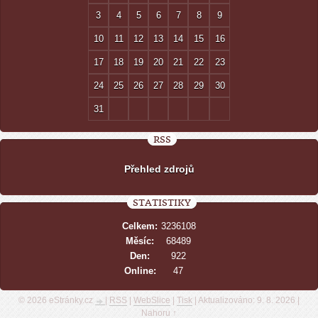
3
4
5
6
7
8
9
10
11
12
13
14
15
16
17
18
19
20
21
22
23
24
25
26
27
28
29
30
31
RSS
Přehled zdrojů
STATISTIKY
Celkem:
3236108
Měsíc:
68489
Den:
922
Online:
47
© 2026 eStránky.cz
|
RSS
|
WebSlice
|
Tisk
|
Aktualizováno: 9. 8. 2026
|
Nahoru ↑