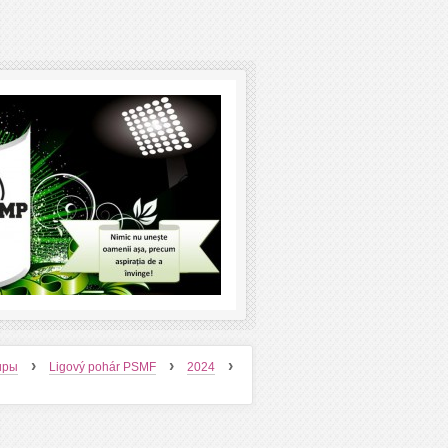
›
›
›
ниры
Ligový pohár PSMF
2024