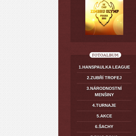
FOTOALBUM
1.HANSPAULKA LEAGUE
2.ZUBŘÍ TROFEJ
3.NÁRODNOSTNÍ
MENŠINY
4.TURNAJE
5.AKCE
6.ŠACHY