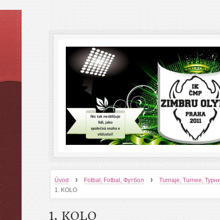
›
›
Úvod
Fotbal, Fotbal, Футбол
Turnaje, Turnee, Тур
1. KOLO
1. KOLO