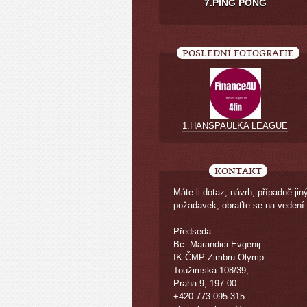
7.PING PONG
POSLEDNÍ FOTOGRAFIE
1.HANSPAULKA LEAGUE
KONTAKT
Máte-li dotaz, návrh, případně jin
požadavek, obraťte se na vedení:
Předseda
Bc. Marandici Evgenij
IK ČMP Zimbru Olymp
Toužimská 108/39,
Praha 9, 197 00
+420 773 095 315