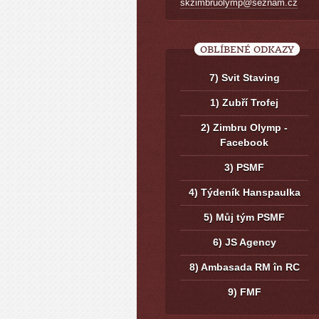
skzimbruolymp@seznam.cz
OBLÍBENÉ ODKAZY
7) Svit Staving
1) Zubří Trofej
2) Zimbru Olymp -
Facebook
3) PSMF
4) Týdeník Hanspaulka
5) Můj tým PSMF
6) JS Agency
8) Ambasada RM în RC
9) FMF