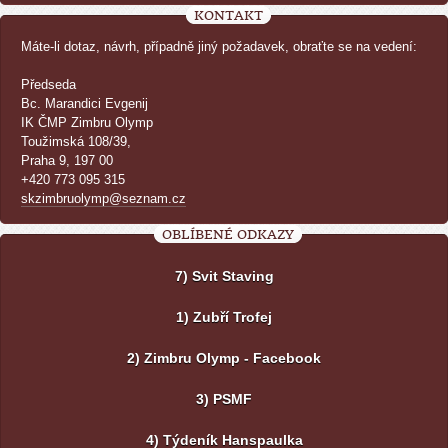
KONTAKT
Máte-li dotaz, návrh, případně jiný požadavek, obraťte se na vedení:
Předseda
Bc. Marandici Evgenij
IK ČMP Zimbru Olymp
Toužimská 108/39,
Praha 9, 197 00
+420 773 095 315
skzimbruolymp@seznam.cz
OBLÍBENÉ ODKAZY
7) Svit Staving
1) Zubří Trofej
2) Zimbru Olymp - Facebook
3) PSMF
4) Týdeník Hanspaulka