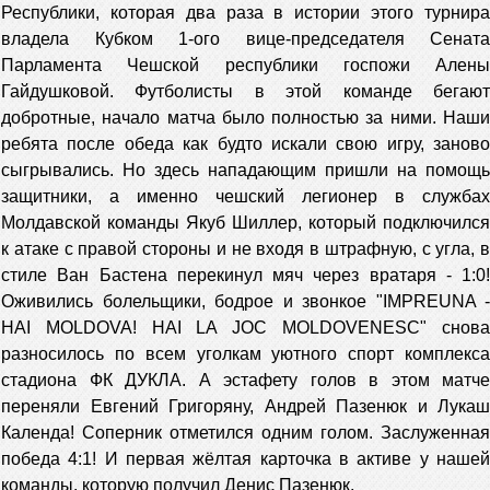
Республики, которая два раза в истории этого турнира
владела Кубком 1-ого вице-председателя Сената
Парламента Чешской республики госпожи Алены
Гайдушковой. Футболисты в этой команде бегают
добротные, начало матча было полностью за ними. Наши
ребята после обеда как будто искали свою игру, заново
сыгрывались. Но здесь нападающим пришли на помощь
защитники, а именно чешский легионер в службах
Молдавской команды Якуб Шиллер, который подключился
к атаке с правой стороны и не входя в штрафную, с угла, в
стиле Ван Бастена перекинул мяч через вратаря - 1:0!
Оживились болельщики, бодрое и звонкое "IMPREUNA -
HAI MOLDOVA! HAI LA JОC MOLDOVENESC" снова
разносилось по всем уголкам уютного спорт комплекса
стадиона ФК ДУКЛА. А эстафету голов в этом матче
переняли Евгений Григоряну, Андрей Пазенюк и Лукаш
Календа! Соперник отметился одним голом. Заслуженная
победа 4:1! И первая жёлтая карточка в активе у нашей
команды, которую получил Денис Пазенюк.