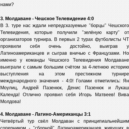
нами?
3. Молдаване - Чешское Телевидение 4:0
В 3. туре нас ждали непредсказуемые "борцы" Чешского
Телевидения, которые получили "зелёную карту" от
организаторов турнира. В первых 2 турах футболисты ЧТ
проявили себя очень достойно, выиграв у
Латиноамериканцев и сыграв вничью с Французами. Но
именно у команды Чешского Телевидения Молдаване
выиграли с самым большим счётом за 4-летнюю историю
выступления на этом престижном турнире
международного значения - 4:0! Голами отметились: Ян
Моулиц, Андрей Пазенюк, Денис Пазенюк и Лукаш
Календа! Отлично проявил себя Игорь Матвеев! Вива
Молдова!
4. Молдаване - Латино-Американцы 3:1
Четвёртый тур свёл Молдаван с принципиальнейшим
соперником - "сборной" Латиноамериканцев живущих в