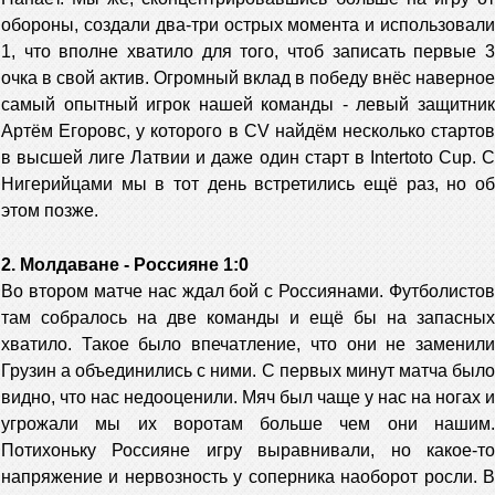
обороны, создали два-три острых момента и использовали
1, что вполне хватило для того, чтоб записать первые 3
очка в свой актив. Огромный вклад в победу внёс наверное
самый опытный игрок нашей команды - левый защитник
Артём Егоровс, у которого в CV найдём несколько стартов
в высшей лиге Латвии и даже один старт в Intertoto Cup. С
Нигерийцами мы в тот день встретились ещё раз, но об
этом позже.
2. Молдаване - Россияне 1:0
Во втором матче нас ждал бой с Россиянами. Футболистов
там собралось на две команды и ещё бы на запасных
хватило. Такое было впечатление, что они не заменили
Грузин а объединились с ними. С первых минут матча было
видно, что нас недооценили. Мяч был чаще у нас на ногах и
угрожали мы их воротам больше чем они нашим.
Потихоньку Россияне игру выравнивали, но какое-то
напряжение и нервозность у соперника наоборот росли. В