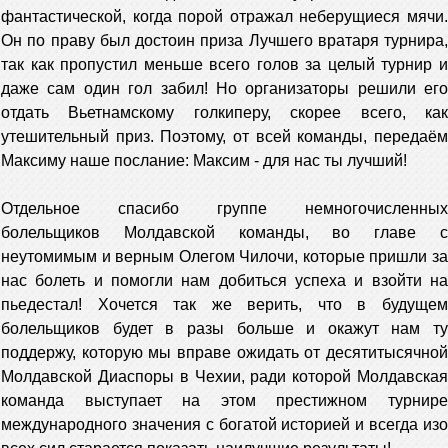
фантастической, когда порой отражал неберущиеся мячи.
Он по праву был достоин приза Лучшего вратаря турнира,
так как пропустил меньше всего голов за целый турнир и
даже сам один гол забил! Но организаторы решили его
отдать Вьетнамскому голкиперу, скорее всего, как
утешительный приз. Поэтому, от всей команды, передаём
Максиму наше послание: Максим - для нас ты лучший!
Отдельное спасибо группе немногочисленных
болельщиков Молдавской команды, во главе с
неутомимым и верным Олегом Чилочи, которые пришли за
нас болеть и помогли нам добиться успеха и взойти на
пьедестал! Хочется так же верить, что в будущем
болельщиков будет в разы больше и окажут нам ту
поддержу, которую мы вправе ожидать от десятитысячной
Mолдавской Диаспоры в Чехии, ради которой Молдавская
команда выступает на этом престижном турнире
международного значения с богатой историей и всегда изо