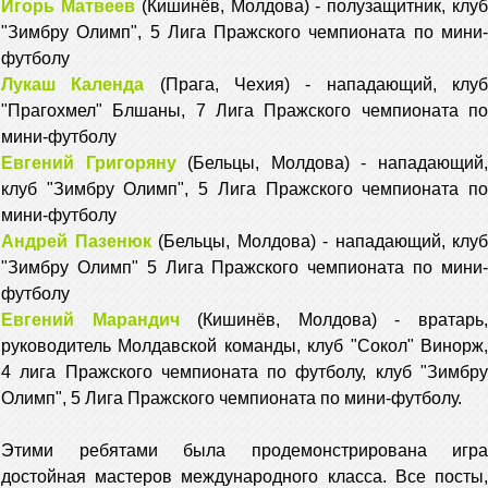
Игорь Матвеев
(Кишинёв, Молдова) - полузащитник, клу
"Зимбру Олимп", 5 Лига Пражского чемпионата по мини-
футболу
Лукаш Календа
(Прага, Чехия) - нападающий, клу
"Прагохмел" Блшаны, 7 Лига Пражского чемпионата по
мини-футболу
Евгений Григоряну
(Бельцы, Молдова) - нападающий
клуб "Зимбру Олимп", 5 Лига Пражского чемпионата по
мини-футболу
Андрей Пазенюк
(Бельцы, Молдова) - нападающий, клуб
"Зимбру Олимп" 5 Лига Пражского чемпионата по мини-
футболу
Евгений Марандич
(Кишинёв, Молдова) - вратарь
руководитель Молдавской команды, клуб "Сокол" Винорж,
4 лига Пражского чемпионата по футболу, клуб "Зимбру
Олимп", 5 Лига Пражского чемпионата по мини-футболу.
Этими ребятами была продемонстрирована игра
достойная мастеров международного класса. Все посты,