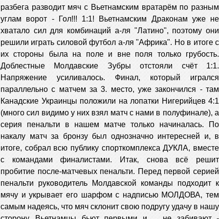
разбега разводит мяч с Вьетнамским вратарём по разным
углам ворот - Гол!!! 1:1! Вьетнамским Драконам уже не
хватало сил для комбинаций а-ля "Латино", поэтому они
решили играть силовой футбол а-ля "Африка". Но в итоге с
их стороны была на поле и вне поля только грубость.
Доблестные Молдавские Зубры отстояли счёт 1:1.
Напряжение усиливалось. Финал, который игрался
параллельно с матчем за 3. место, уже закончился - там
Канадские Украинцы положили на лопатки Нигерийцев 4:1
(много сил видимо у них взял матч с нами в полуфинале), а
серия пенальти в нашем матче только начиналась. По
накалу матч за бронзу был однозначно интересней и, в
итоге, собрал всю публику спорткомплекса ДУКЛА, вместе
с командами финалистами. Итак, снова всё решит
пробитие после-матчевых пенальти. Перед первой серией
пенальти руководитель Молдавской команды подходит к
мячу и укрывает его шарфом с надписью МОЛДОВА, тем
самым надеясь, что мяч склонит свою подругу удачу в нашу
сторону. Вьетнамцы бьют первыми и ... не забивают -