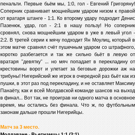
пенальти. Первые бьём мы, 1:0, гол - Евгений Григоряну!
Соперник сравнивает мощнейшим ударом низом к правой
от вратаря штанге - 1:1. Ко второму удару подходит Денис
Пазенюк, удар, гол - 2:1 в нашу пользу! Но соперник
сровнял, снова мощнейшим ударом в уже в левый угол -
2:2. В третей серии к мячу подходит Ян Моулиц, который в
этом матче сравнял счёт пушечным ударом со штрафного,
коротко разбегается и так же сильно бьёт в левую от
вратаря "девятку" ... но мяч попадает в перекладину от
крестовины ворот и улетает за беговые дорожки аж на
трибуны! Нигерийский же игрок в очередной раз бьёт как из
пушки, в этот раз под перекладину, и не оставляет Максиму
Панаёту, как и всей Молдавской команде шансов на выход
в финал... Вот так, не проиграв ни одного матча в основное
время, мы остались без финала. Что ж, по футбольным
законам дальше прошли Нигерийцы.
Матч за 3 место.
Молдаване - Вьетнамцы 1:1 (2:1)