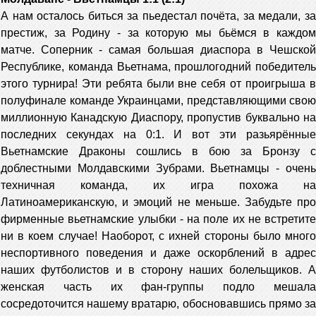
А нам осталось биться за пьедестал почёта, за медали, за
престиж, за Родину - за которую мы бьёмся в каждом
матче. Соперник - самая большая диаспора в Чешской
Республике, команда Вьетнама, прошлогодний победитель
этого турнира! Эти ребята были вне себя от проигрыша в
полуфинале команде Украинцами, представляющими свою
миллионную Канадскую Диаспору, пропустив буквально на
последних секундах на 0:1. И вот эти разьярённые
Вьетнамские Драконы сошлись в бою за Бронзу с
доблестными Молдавскими Зубрами. Вьетнамцы - очень
техничная команда, их игра похожа на
Латиноамериканскую, и эмоций не меньше. Забудьте про
фирменные вьетнамские улыбки - на поле их не встретите
ни в коем случае! Наоборот, с ихней стороны было много
неспортивного поведения и даже оскорблений в адрес
наших футболистов и в сторону наших болельщиков. А
женская часть их фан-группы подло мешала
сосредоточится нашему вратарю, обосновавшись прямо за