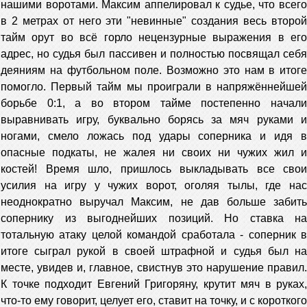
нашими воротами. Максим аппелировал к судье, что всего
в 2 метрах от него эти "невинные" создания весь второй
тайм орут во всё горло нецензурные выражения в его
адрес, но судья был пассивен и полностью посвящал себя
деяниям на футбольном поле. Возможно это нам в итоге
помогло. Первый тайм мы проиграли в напряжённейшей
борьбе 0:1, а во втором тайме постепенно начали
выравнивать игру, буквально борясь за мяч руками и
ногами, смело ложась под удары соперника и идя в
опасные подкаты, не жалея ни своих ни чужих жил и
костей! Время шло, пришлось выкладывать все свои
усилия на игру у чужих ворот, оголяя тылы, где нас
неоднократно выручал Максим, не дав больше забить
сопернику из выгоднейших позиций. Но ставка на
тотальную атаку целой командой сработала - соперник в
итоге сыграл рукой в своей штрафной и судья был на
месте, увидев и, главное, свистнув это нарушение правил.
К точке подходит Евгений Григоряну, крутит мяч в руках,
что-то ему говорит, целует его, ставит на точку, и с короткого