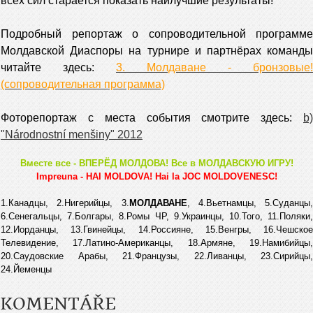
всех сил старается показать наилучшие результаты!
Подробный репортаж о сопроводительной программе
Молдавской Диаспоры на турнире и партнёрах команды
читайте здесь:
3. Молдаване - бронзовые!
(сопроводительная программа)
Фоторепортаж с места события смотрите здесь:
b)
"Národnostní menšiny" 2012
Вместе все - ВПЕРЁД МОЛДОВА! Все в МОЛДАВСКУЮ ИГРУ!
Impreuna - HAI MOLDOVA! Hai la JОC MOLDOVENESC!
1.Канадцы, 2.Нигерийцы, 3.
МОЛДАВАНЕ
, 4.Вьетнамцы, 5.Суданцы,
6.Сенегальцы, 7.Болгары, 8.Ромы ЧР, 9.Украинцы, 10.Того, 11.Поляки,
12.Иорданцы, 13.Гвинейцы, 14.Россияне, 15.Венгры, 16.Чешское
Телевидение, 17.Латино-Американцы, 18.Армяне, 19.Намибийцы,
20.Саудовские Арабы, 21.Французы, 22.Ливанцы, 23.Сирийцы,
24.Йеменцы
KOMENTÁŘE