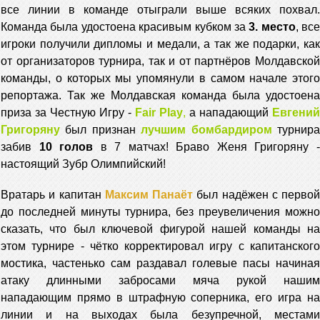
все линии в команде отыграли выше всяких похвал.
Команда была удостоена красивым кубком за
3. место
, все
игроки получили дипломы и медали, а так же подарки, как
от организаторов турнира, так и от партнёров Молдавской
команды, о которых мы упомянули в самом начале этого
репортажа. Так же Молдавская команда была удостоена
приза за Честную Игру -
Fair Play
,
а нападающий
Евгений
Григоряну
был признан
лучшим бомбардиром
турнир
забив
10 голов
в 7 матчах! Браво Женя Григоряну 
настоящий Зубр Олимпийский!
Вратарь и капитан
Максим Панаёт
был надёжен с первой
до последней минуты турнира, без преувеличения можно
сказать, что был ключевой фигурой нашей команды на
этом турнире - чётко корректировал игру с капитанского
мостика, частенько сам раздавал голевые пасы начиная
атаку длинными забросами мяча рукой нашим
нападающим прямо в штрафную соперника, его игра на
линии и на выходах была безупречной, местами