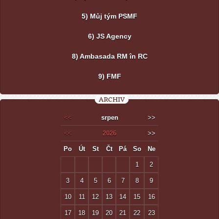
5) Můj tým PSMF
6) JS Agency
8) Ambasada RM în RC
9) FMF
ARCHIV
<<
srpen
>>
<<
2026
>>
Po
Út
St
Čt
Pá
So
Ne
1
2
3
4
5
6
7
8
9
10
11
12
13
14
15
16
17
18
19
20
21
22
23