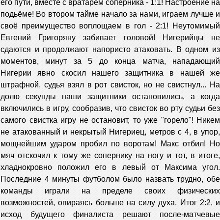
его пути, вместе с вратарём соперника - 1:1! Настроение на
подьёме! Во втором тайме начало за нами, играем лучше и
своё преимущество воплощаем в гол - 2:1! Неутомимый
Евгений Григоряну забивает головой! Нигерийцы не
сдаются и продолжают напористо атаковать. В одном из
моментов, минут за 5 до конца матча, нападающий
Нигерии явно скосил нашего защитника в нашей же
штрафной, судья взял в рот свисток, но не свистнул... На
долю секунды наши защитники остановились, а когда
включились в игру, сообразив, что свисток во рту судьи без
самого свистка игру не остановит, то уже "горело"! Никем
не атакованный и некрытый Нигериец, метров с 4, в упор,
мощнейшим ударом пробил по воротам! Макс отбил! Но
мяч отскочил к тому же сопернику на ногу и тот, в итоге,
хладнокровно положил его в левый от Максима угол.
Последние 4 минуты футболом было назвать трудно, обе
команды играли на пределе своих физических
возможностей, опираясь больше на силу духа. Итог 2:2, и
исход будущего финалиста решают после-матчевые