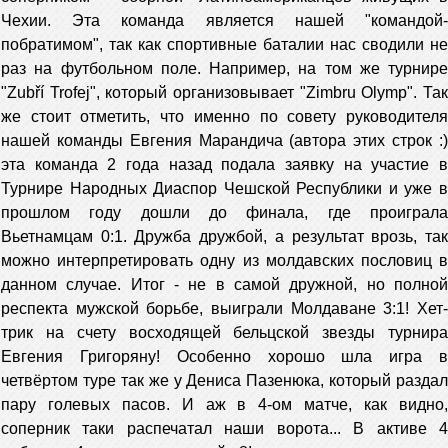
Чехии. Эта команда является нашей "командой-
побратимом", так как спортивные баталии нас сводили не
раз на футбольном поле. Например, на том же турнире
"Zubří Trofej", который организовывает "Zimbru Olymp". Так
же стоит отметить, что именно по совету руководителя
нашей команды Евгения Марандича (автора этих строк :)
эта команда 2 года назад подала заявку на участие в
Турнире Народных Диаспор Чешской Республики и уже в
прошлом году дошли до финала, где проиграла
Вьетнамцам 0:1. Дружба дружбой, а результат врозь, так
можно интерпретировать одну из молдавских пословиц в
данном случае. Итог - не в самой дружной, но полной
респекта мужской борьбе, выиграли Молдаване 3:1! Хет-
трик на счету восходящей бельцской звезды турнира
Евгения Григоряну! Особенно хорошо шла игра в
четвёртом туре так же у Дениса Пазенюка, который раздал
пару голевых пасов. И аж в 4-ом матче, как видно,
соперник таки распечатал наши ворота... В активе 4