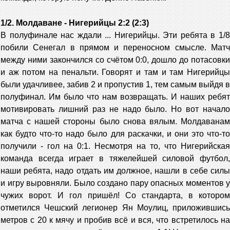
1/2. Молдаване - Нигерийцы 2:2 (2:3)
В полуфинале нас ждали ... Нигерийцы. Эти ребята в 1/8
побили Сенегал в прямом и переносном смысле. Матч
между ними закончился со счётом 0:0, дошло до потасовки
и аж потом на пенальти. Говорят и там и там Нигерийцы
были удачливее, забив 2 и пропустив 1, тем самым выйдя в
полуфинал. Им было что нам возвращать. И наших ребят
мотивировать лишний раз не надо было. Но вот начало
матча с нашей стороны было снова вялым. Молдаванам
как будто что-то надо было для раскачки, и они это что-то
получили - гол на 0:1. Несмотря на то, что Нигерийская
команда всегда играет в тяжелейшей силовой футбол,
наши ребята, надо отдать им должное, нашли в себе силы
и игру выровняли. Было создано пару опасных моментов у
чужих ворот. И гол пришёл! Со стандарта, в котором
отметился Чешский легионер Ян Моулиц, приложившись
метров с 20 к мячу и пробив всё и вся, что встретилось на