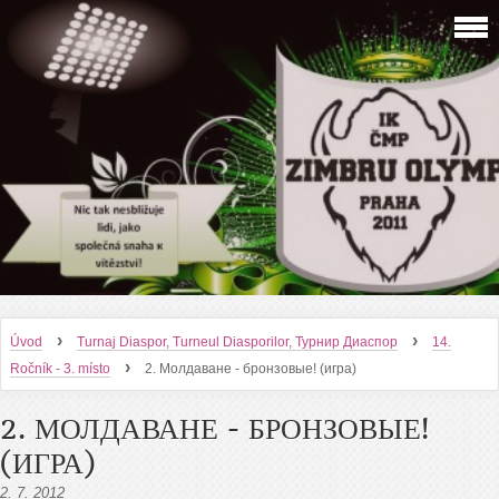
›
›
Úvod
Turnaj Diaspor, Turneul Diasporilor, Турнир Диаспор
14.
›
Ročník - 3. místo
2. Молдаване - бронзовые! (игра)
2. МОЛДАВАНЕ - БРОНЗОВЫЕ!
(ИГРА)
2. 7. 2012