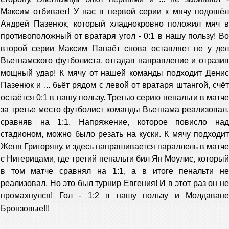
Максим отбивает! У нас в первой серии к мячу подошёл
Андрей Пазенюк, который хладнокровно положил мяч в
противоположный от вратаря угол - 0:1 в нашу пользу! Во
второй серии Максим Панаёт снова оставляет не у дел
Вьетнамского футболиста, отгадав направление и отразив
мощный удар! К мячу от нашей команды подходит Денис
Пазенюк и ... бьёт рядом с левой от вратаря штангой, счёт
остаётся 0:1 в нашу пользу. Третью серию пенальти в матче
за третье место футболист команды Вьетнама реализовал,
сравняв на 1:1. Напряжение, которое повисло над
стадионом, можно было резать на куски. К мячу подходит
Женя Григоряну, и здесь напрашивается параллель в матче
с Нигерицами, где третий пенальти бил Ян Моулис, который
в том матче сравнял на 1:1, а в итоге пенальти не
реализовал. Но это был турнир Евгения! И в этот раз он не
промахнулся! Гол - 1:2 в нашу пользу и Молдаване
Бронзовые!!!