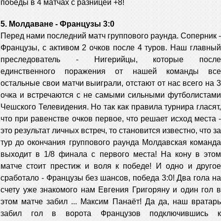
победы в 4 матчах с разницей +8!
5. Молдаване - Французы 3:0
Перед нами последний матч группового раунда. Соперник -
Французы, с активом 2 очков после 4 туров. Наш главный
преследователь - Нигерийцы, которые после
единственного поражения от нашей команды все
остальные свои матчи выиграли, отстают от нас всего на 3
очка и встречаются с не самыми сильными футболистами
Чешского Телевидения. Но так как правила турнира гласят,
что при равенстве очков первое, что решает исход места -
это результат личных встреч, то становится известно, что за
тур до окончания группового раунда Молдавская команда
выходит в 1/8 финала с первого места! На кону в этом
матче стоит престиж и воля к победе! И одно и другое
сработало - Французы без шансов, победа 3:0! Два гола на
счету уже знакомого нам Евгения Григоряну и один гол в
этом матче забил ... Максим Панаёт! Да да, наш вратарь
забил гол в ворота Французов подключившись к