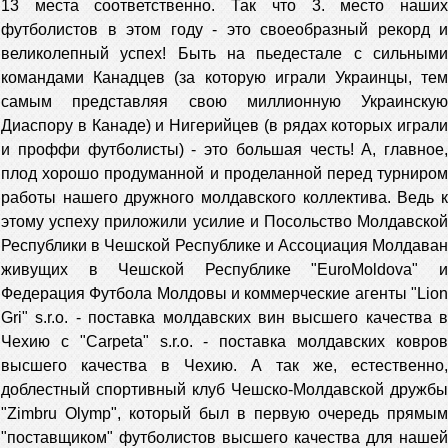
13 места соответственно. Так что 3. место наших
футболистов в этом году - это своеобразный рекорд и
великолепный успех! Быть на пьедестале с сильными
командами Канадцев (за которую играли Украинцы, тем
самым представляя свою миллионную Украинскую
Диаспору в Канаде) и Нигерийцев (в рядах которых играли
и проффи футболисты) - это большая честь! А, главное,
плод хорошо продуманной и проделанной перед турниром
работы нашего дружного молдавского коллектива. Ведь к
этому успеху приложили усилие и Посольство Молдавской
Республики в Чешской Республике и Ассоциация Mолдаван
живущих в Чешской Республике "EuroMoldova" и
Федерация Футбола Молдовы и коммерческие агенты "Lion
Gri" s.r.o. - поставка молдавских вин высшего качества в
Чехию c "Carpeta" s.r.o. - поставка молдавских ковров
высшего качества в Чехию. А так же, естественно,
доблестный спортивный клуб Чешско-Молдавской дружбы
"Zimbru Olymp", который был в первую очередь прямым
"поставщиком" футболистов высшего качества для нашей