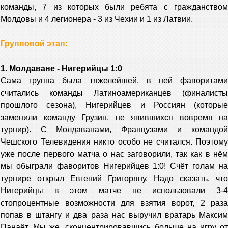
команды, 7 из которых были ребята с гражданством
Молдовы и 4 легионера - 3 из Чехии и 1 из Латвии.
Групповой этап:
1. Молдаване - Нигерийцы 1:0
Сама группа была тяжелейшей, в ней фаворитами
считались команды Латиноамериканцев (финалисты
прошлого сезона), Нигерийцев и Россиян (которые
заменили команду Грузин, не явившихся вовремя на
турнир). С Молдаванами, Французами и командой
Чешского Телевидения никто особо не считался. Поэтому
уже после первого матча о нас заговорили, так как в нём
мы обыграли фаворитов Нигерийцев 1:0! Счёт голам на
турнире открыл Евгений Григоряну. Надо сказать, что
Нигерийцы в этом матче не использовали 3-4
стопроцентные возможности для взятия ворот, 2 раза
попав в штангу и два раза нас выручил вратарь Максим
Панаёт. Мы же, сконцентрировавшись больше на игру от