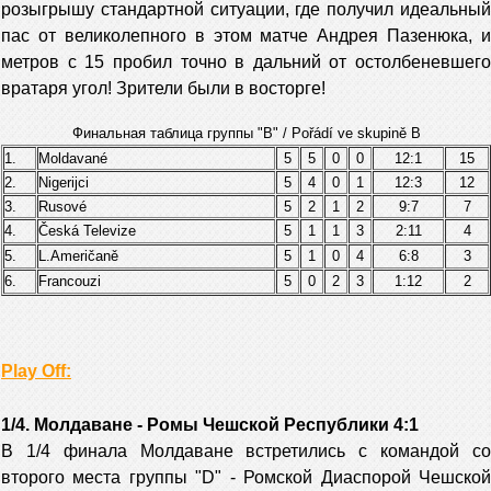
розыгрышу стандартной ситуации, где получил идеальный
пас от великолепного в этом матче Андрея Пазенюка, и
метров с 15 пробил точно в дальний от остолбеневшего
вратаря угол! Зрители были в восторге!
Финальная таблица группы "B" /
Pořádí ve skupině B
1.
Moldavané
5
5
0
0
12:1
15
2.
Nigerijci
5
4
0
1
12:3
12
3.
Rusové
5
2
1
2
9:7
7
4.
Česká Televize
5
1
1
3
2:11
4
5.
L.Američaně
5
1
0
4
6:8
3
6.
Francouzi
5
0
2
3
1:12
2
Play Off:
1/4. Молдаване - Ромы Чешской Республики 4:1
В 1/4 финала Молдаване встретились с командой со
второго места группы "D" - Ромской Диаспорой Чешской