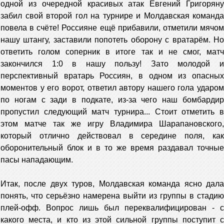
одной из очередной красивых атак Евгений Григоряну
забил свой второй гол на турнире и Молдавская команда
повела в счёте! Россияне ещё прибавили, отметили мячом
нашу штангу, заставили попотеть оборону с вратарём. Но
ответить голом соперник в итоге так и не смог, матч
закончился 1:0 в нашу пользу! Зато молодой и
перспективный вратарь Россиян, в одном из опасных
моментов у его ворот, ответил автору нашего гола ударом
по ногам с зади в подкате, из-за чего наш бомбардир
пропустил следующий матч турнира... Стоит отметить в
этом матче так же игру Владимира Шарапановского,
который отлично действовал в середине поля, как
оборонительный блок и в то же время раздавал точные
пасы нападающим.
Итак, после двух туров, Молдавская команда ясно дала
понять, что серьёзно намерена выйти из группы в стадию
плей-офф. Вопрос лишь был переквалифицирован - с
какого места, и кто из этой сильной группы поступит с