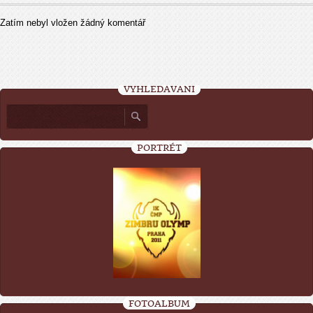
Zatím nebyl vložen žádný komentář
VYHLEDÁVÁNÍ
PORTRÉT
FOTOALBUM