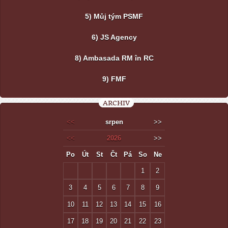
5) Můj tým PSMF
6) JS Agency
8) Ambasada RM în RC
9) FMF
ARCHIV
<<
srpen
>>
<<
2026
>>
Po
Út
St
Čt
Pá
So
Ne
1
2
3
4
5
6
7
8
9
10
11
12
13
14
15
16
17
18
19
20
21
22
23