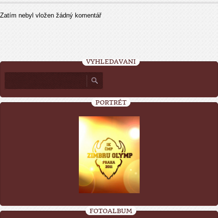
Zatím nebyl vložen žádný komentář
VYHLEDÁVÁNÍ
PORTRÉT
FOTOALBUM