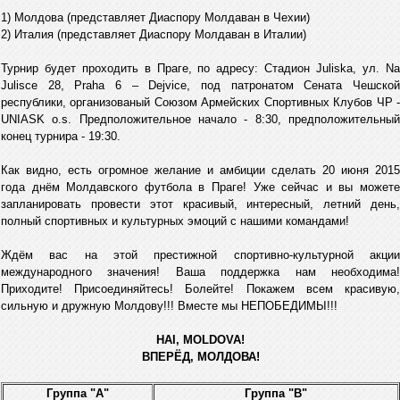
1) Молдова (представляет Диаспору Молдаван в Чехии)
2) Италия (представляет Диаспору Молдаван в Италии)
Турнир будет проходить в Праге, по адресу: Стадион Juliska, ул. Na
Julisce 28, Praha 6 – Dejvice, под патронатом Сената Чешской
республики, организованый Союзом Армейских Спортивных Клубов ЧР -
UNIASK o.s. Предположительное начало - 8:30, предположительный
конец турнира - 19:30.
Как видно, есть огромное желание и амбиции сделать 20 июня 2015
года днём Молдавского футбола в Праге! Уже сейчас и вы можете
зaпланировать провести этот красивый, интересный, летний день,
полный спортивных и культурных эмоций с нашими командами!
Ждём вас на этой престижной спортивно-культурной акции
международного значения! Ваша поддержка нам необходима!
Приходите! Присоединяйтесь! Болейте! Покажем всем красивую,
сильную и дружную Молдову!!! Вместе мы НЕПОБЕДИМЫ!!!
HAI, MOLDOVA!
ВПЕРЁД, МОЛДОВА!
Группа "А"
Группа "B"