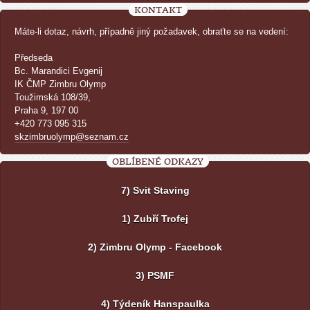
KONTAKT
Máte-li dotaz, návrh, případně jiný požadavek, obraťte se na vedení:
Předseda
Bc. Marandici Evgenij
IK ČMP Zimbru Olymp
Toužimská 108/39,
Praha 9, 197 00
+420 773 095 315
skzimbruolymp@seznam.cz
OBLÍBENÉ ODKAZY
7) Svit Staving
1) Zubří Trofej
2) Zimbru Olymp - Facebook
3) PSMF
4) Týdeník Hanspaulka