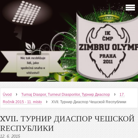
›
›
Úvod
Turnaj Diaspor, Turneul Diasporilor, Турнир Диаспор
17.
›
Ročník 2015 - 11. místo
XVII. Турнир Диаспор Чешской Rеспублики
XVII. ТУРНИР ДИАСПОР ЧЕШСКОЙ
RЕСПУБЛИКИ
12. 6. 2015