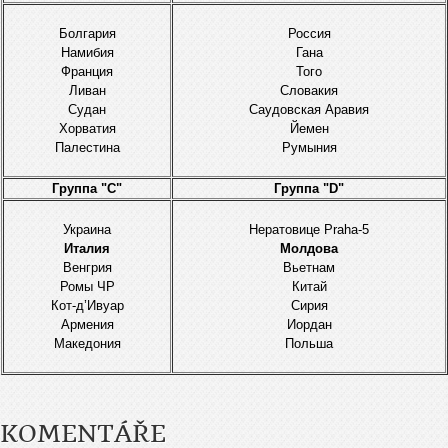
Болгария
Россия
Намибия
Гана
Франция
Того
Ливан
Словакия
Судан
Саудовская Аравия
Хорватия
Йемен
Палестина
Румыния
Группа "C"
Группа "D"
Украинa
Нератовице Praha-5
Италия
Молдова
Венгрия
Вьетнам
Ромы ЧР
Китай
Кот-д’Ивуар
Сирия
Армения
Иордан
Македония
Польша
KOMENTÁŘE