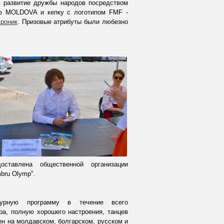
в развитие дружбы народов посредством
ью MOLDOVA и кепку с логотипом FMF -
роник
. Призовые атрибуты были любезно
ставлена общественной организации
bru Olymp".
турную программу в течение всего
ра, полную хорошего настроения, танцев
ен на молдавском, болгарском, русском и