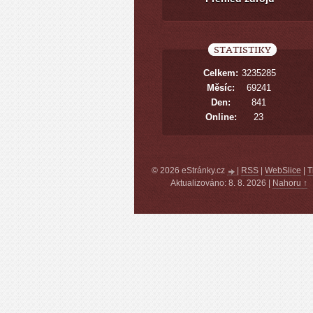
STATISTIKY
Celkem:
3235285
Měsíc:
69241
Den:
841
Online:
23
© 2026 eStránky.cz
|
RSS
|
WebSlice
|
T
Aktualizováno: 8. 8. 2026
|
Nahoru ↑