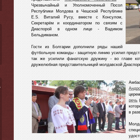
Чрезвычайный и Уполномоченный Посол
Республики Молдова в Чешской Республике
E.S. Виталий Русу, вместе с Консулом,
Секретарём и координатором по связям с
Диаспорой в одном лице - Вадимом
Бельдиманом.
Гости из Болгарии дополнили ряды нашей
футбольную команды - защитную линию усилил предст
так же усилили фанатскую дружину - во главе ко
дружелюбная представительницей молдавской Диаспоры
Амба
ý
Андр
цере
речь
котор
в раз
Молд
специ
удост