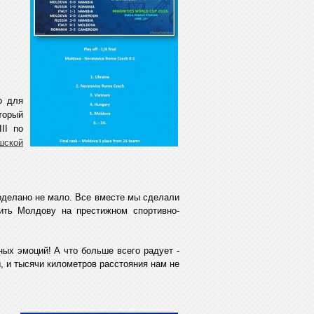
о для
торый
II по
шской
роделано не мало. Все вместе мы сделали
ить Молдову на престижном спортивно-
ых эмоций! А что больше всего радует -
, и тысячи километров расстояния нам не