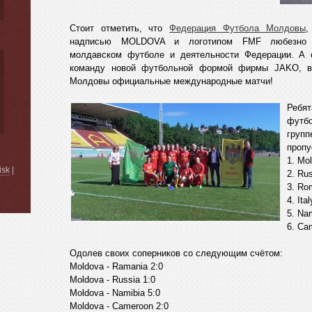
Стоит отметить, что
Федерация Футбола Молдовы
,
надписью MOLDOVA и логотипом FMF любезно п
молдавском футболе и деятельности Федерации. А 
команду новой футбольной формой фирмы JАKO, в 
Молдовы официальные международные матчи!
Ребят
футб
груп
пропу
1. Mol
isk
|
2. Rus
3. Rom
4. Ita
5. Nam
6. Ca
Одолев своих соперников со следующим счётом:
Moldova - Ramania 2:0
Moldova - Russia 1:0
Moldova - Namibia 5:0
Moldova - Cameroon 2:0