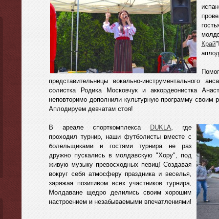
испа
пров
гость
молд
Край
аплод
Помо
представительницы вокально-инструментального ан
солистка Родика Московчук и аккордеонистка Анас
неповторимо дополнили культурную программу своим р
Аплодируем девчатам стоя!
В ареале спорткомплекса
DUKLA
, где
проходил турнир, наши футболисты вместе с
болельщиками и гостями турнира не раз
дружно пускались в молдавскую "Хору", под
живую музыку превосходных певиц! Создавая
вокруг себя атмосферу праздника и веселья,
заряжая позитивом всех участников турнира,
Молдаване щедро делились своим хорошим
настроением и незабываемыми впечатлениями!