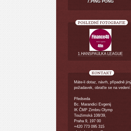
7.PING PONG
POSLEDNÍ FOTOGRAFIE
1.HANSPAULKA LEAGUE
KONTAKT
Máte-li dotaz, návrh, případně jin
požadavek, obraťte se na vedení:
Předseda
Bc. Marandici Evgenij
IK ČMP Zimbru Olymp
Toužimská 108/39,
Praha 9, 197 00
+420 773 095 315