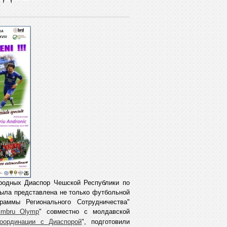
ародных Диаспор Чешской Республики по
ыла представлена не только футбольной
раммы Регионального Сотрудничества"
imbru Olymp
" совместно с
м
олдавской
ординации с Диаспорой
", подготовили