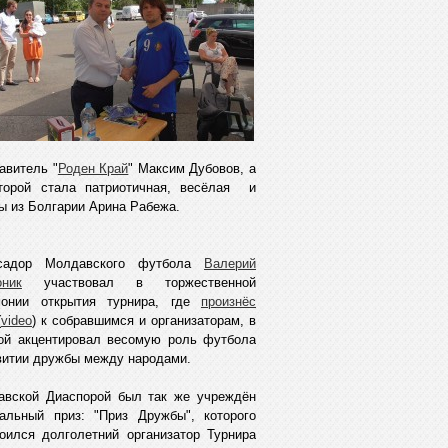
авитель "
Роден Край
" Максим Дубовов, а
торой стала патриотичная, весёлая и
 из Болгарии Арина Рабежа.
садор Молдавского футбола
Валерий
оник
участвовал в торжественной
монии открытия турнира, где
произнёс
(
video
) к собравшимся и организаторам, в
ой акцентировал весомую роль футбола
витии дружбы между народами.
авской Диаспорой был так же учреждён
альный приз: "Приз Дружбы", которого
оился долголетний организатор Турнира