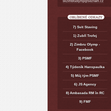
skzimbruolymp@seznam.cz
OBLÍBENÉ ODKAZY
7) Svit Staving
1) Zubří Trofej
2) Zimbru Olymp -
Facebook
3) PSMF
4) Týdeník Hanspaulka
5) Můj tým PSMF
6) JS Agency
8) Ambasada RM în RC
9) FMF