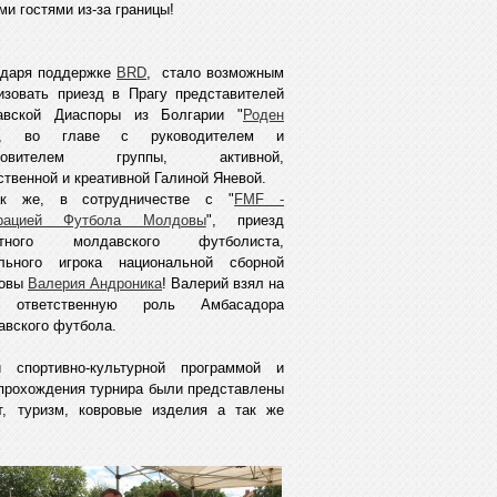
и гостями из-за границы!
одаря поддержке
BRD
, стало возможным
изовать приезд в Прагу представителей
авской Диаспоры из Болгарии "
Роден
", во главе с руководителем и
хновителем группы, активной,
ственной и креативной Галиной Яневой.
к же, в сотрудничестве с "
FMF -
рацией Футбола Молдовы
", приезд
стного молдавского футболиста,
ального игрока национальной сборной
овы
Валерия Андроника
! Валерий взял на
 ответственную роль Амбасадора
вского футбола.
 спортивно-культурной программой и
и прохождения турнира были представлены
рт, туризм, ковровые изделия а так же