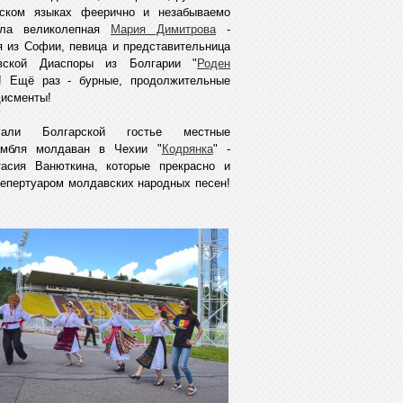
нском языках феерично и незабываемо
ела великолепная
Мария Димитрова
-
я из Софии, певица и представительница
вской Диаспоры из Болгарии "
Роден
"! Ещё раз - бурные, продолжительные
исменты!
гали Болгарской гостье местные
самбля молдаван в Чехии "
Кодрянка
" -
тасия Ванюткина, которые прекрасно и
епертуаром молдавских народных песен!