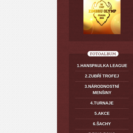
FOTOALBUM
1.HANSPAULKA LEAGUE
2.ZUBŘÍ TROFEJ
3.NÁRODNOSTNÍ
MENŠINY
4.TURNAJE
5.AKCE
6.ŠACHY