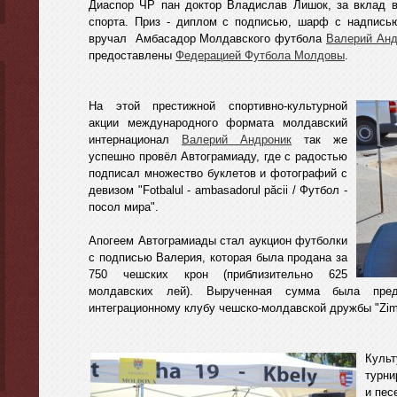
Диаспор ЧР пан доктор Владислав Лишок, за вклад 
спорта. Приз - диплом с подписью, шарф с надпис
вручал Амбасадор Молдавского футбола
Валерий Анд
предоставлены
Федерацией Футбола Молдовы
.
На этой престижной спортивно-культурной
акции международного формата молдавский
интернационал
Валерий Андроник
так же
успешно провёл Автограмиаду, где с радостью
подписал множество буклетов и фотографий с
девизом "Fotbalul - ambasadorul păcii / Футбол -
посол мира".
Апогеем Автограмиады стал аукцион футболки
с подписью Валерия, которая была продана за
750 чешских крон (приблизительно 625
молдавских лей). Вырученная сумма была предо
интеграционному клубу чешско-молдавской дружбы "Zim
Куль
турни
и пес