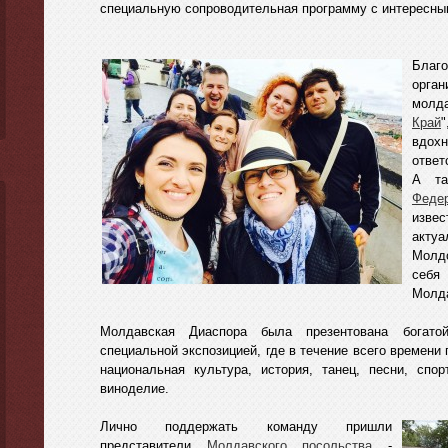
специальную сопроводительная программу с интересным
Благ
орган
молд
Край
вдо
ответ
А та
Феде
изве
акту
Молд
себя
Молда
Молдавская Диаспора была презентована богатой
специальной экспозицией, где в течение всего времен
национальная культура, история, танец, песни, спо
виноделие.
Лично поддержать команду пришли
представители
Молдавского посольства
-