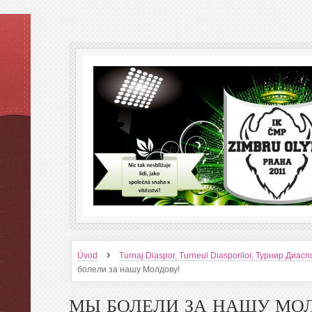
›
Úvod
Turnaj Diaspor, Turneul Diasporilor, Турнир Диасп
болели за нашу Молдову!
МЫ БОЛЕЛИ ЗА НАШУ МОЛ