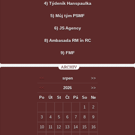
4) Týdeník Hanspaulka
5) Můj tým PSMF
6) JS Agency
8) Ambasada RM în RC
9) FMF
ARCHIV
<<
srpen
>>
<<
2026
>>
Po
Út
St
Čt
Pá
So
Ne
1
2
3
4
5
6
7
8
9
10
11
12
13
14
15
16