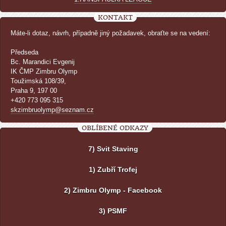
KONTAKT
Máte-li dotaz, návrh, případně jiný požadavek, obraťte se na vedení:
Předseda
Bc. Marandici Evgenij
IK ČMP Zimbru Olymp
Toužimská 108/39,
Praha 9, 197 00
+420 773 095 315
skzimbruolymp@seznam.cz
OBLÍBENÉ ODKAZY
7) Svit Staving
1) Zubří Trofej
2) Zimbru Olymp - Facebook
3) PSMF