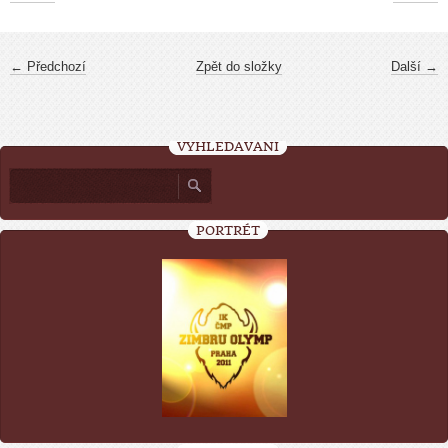
← Předchozí
Zpět do složky
Další →
VYHLEDÁVÁNÍ
PORTRÉT