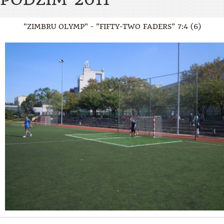
"ZIMBRU OLYMP" - "FIFTY-TWO FADERS" 7:4 (6)